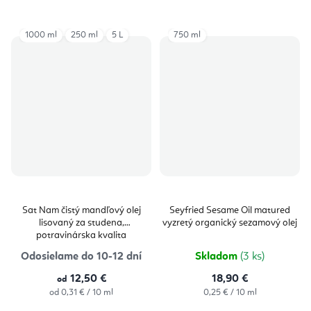
cena:
1000 ml
250 ml
5 L
750 ml
Sat Nam čistý mandľový olej
Seyfried Sesame Oil matured
lisovaný za studena,
vyzretý organický sezamový olej
potravinárska kvalita
Odosielame do 10-12 dní
Skladom
(3 ks)
12,50 €
18,90 €
od
Jednotková
Jednotková
od 0,31 € / 10 ml
0,25 € / 10 ml
cena:
cena: