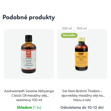
Podobné produkty
200 ml
500 ml
Bestseller
Aashwamedh Sesame Abhyanga
Sat Nam Brahmi Thailam –
Classic Oil masážny olej
ajurvédsky masážny olej na
sezamový 100 ml
hlavu a telo
Skladom
(1 ks)
Odosielame do 10-12 dní