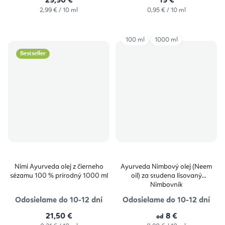
29,90 €
19 €
Jednotková
Jednotková
2,99 € / 10 ml
0,95 € / 10 ml
cena:
cena:
100 ml
1000 ml
Bestseller
Nimi Ayurveda olej z čierneho
Ayurveda Nimbový olej (Neem
sézamu 100 % prírodný 1000 ml
oil) za studena lisovaný
Nimbovník
Odosielame do 10-12 dní
Odosielame do 10-12 dní
21,50 €
8 €
od