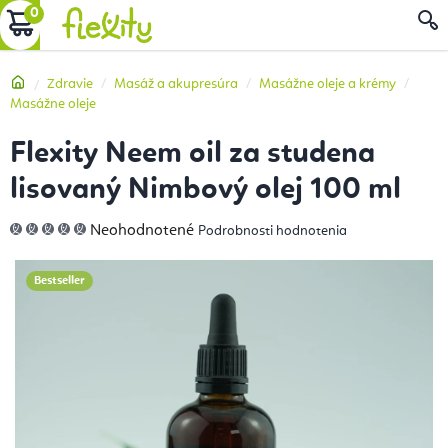
Prejsť
NÁKUPNÝ
na
obsah
KOŠÍK
Domov
Zdravie
Masáž a akupresúra
Masážne oleje a krémy
Masážne oleje
Flexity Neem oil za studena
lisovaný Nimbový olej 100 ml
Priemerné
Neohodnotené
Podrobnosti hodnotenia
hodnotenie
produktu
je
0,0
Bestseller
z
5
hviezdičiek.