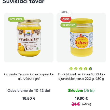
Súvisiaci tovar
480 g
Bestseller
Akcia
Bestseller
Priemern
hodnoten
produktu
Govinda Organic Ghee organické
Finck Naturkost Ghee 100% bio
je
ajurvédske ghí
ajurvédske maslo 220 g, 480 g
4,7
z
5
hviezdičie
Odosielame do 10-12 dní
Skladom
(>5 ks)
18,50 €
19,90 €
21 €
(–5 %)