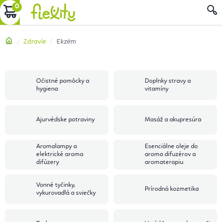
Prejsť
NÁKUPNÝ
na
obsah
KOŠÍK
Domov
Zdravie
Ekzém
Očistné pomôcky a
Doplnky stravy a
hygiena
vitamíny
Ajurvédske potraviny
Masáž a akupresúra
Aromalampy a
Esenciálne oleje do
elektrické aroma
aroma difuzérov a
difúzery
aromaterapiu
Vonné tyčinky,
Prírodná kozmetika
vykurovadlá a sviečky