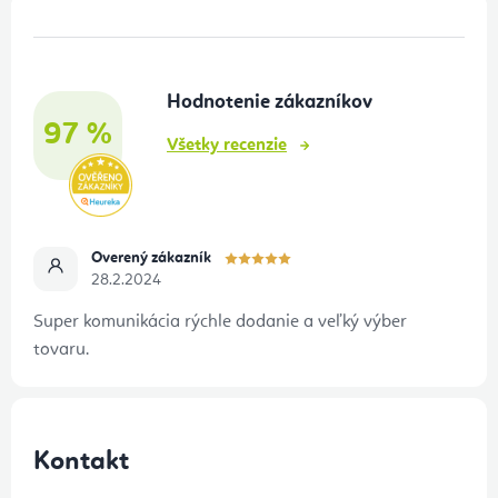
Z
á
p
Hodnotenie zákazníkov
ä
97 %
t
Všetky recenzie
i
e
Overený zákazník
28.2.2024
Super komunikácia rýchle dodanie a veľký výber
tovaru.
Kontakt