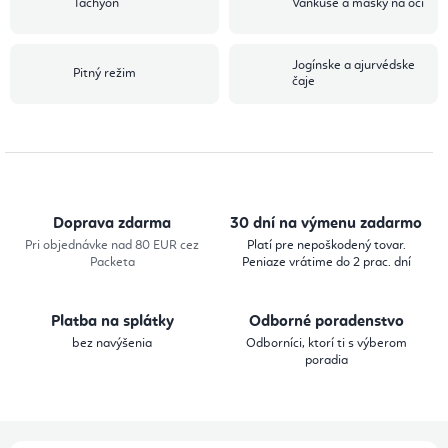
Tachyon
Vankúše a masky na oči
Jogínske a ajurvédske
Pitný režim
čaje
Doprava zdarma
30 dní na výmenu zadarmo
Pri objednávke nad 80 EUR cez
Platí pre nepoškodený tovar.
Packeta
Peniaze vrátime do 2 prac. dní
Platba na splátky
Odborné poradenstvo
bez navýšenia
Odborníci, ktorí ti s výberom
poradia