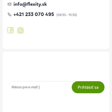
info
@
flexity.sk
+421 233 070 495
Prihlásenie odberu newslettera
Tajné akcie, výpredaje a súťaže na váš e-mail
Prihlásiť sa
Prihlásením odberu súhlasíte s
podmienkami ochrany osobných
údajov