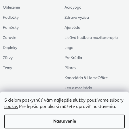
Oblečenie
Acroyoga
Podložky
Zdravá výživa
Pomôcky
Ajurvéda
Zdravie
Liečivá hudba a muzikoterapia
Doplnky
Joga
Zľavy
Pre štúdia
Témy
Pilates
Kancelária & HomeOffice
Zen a meditácia
Aromaterapia
S cieľom poskytnúť vám najlepšie služby používame
súbory
cookie.
Pre lepšiu ponuku si môžete upraviť nastavenia.
Zdravý spánok
Naše obľúbené
Nastavenie