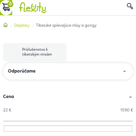
Prejsť
NÁKUPNÝ
na
obsah
KOŠÍK
Domov
Doplnky
Tibetské spievajúce misy a gongy
Príslušenstvo k
tibetským misám
R
Odporúčame
a
d
e
Cena
n
22
€
1590
€
i
e
p