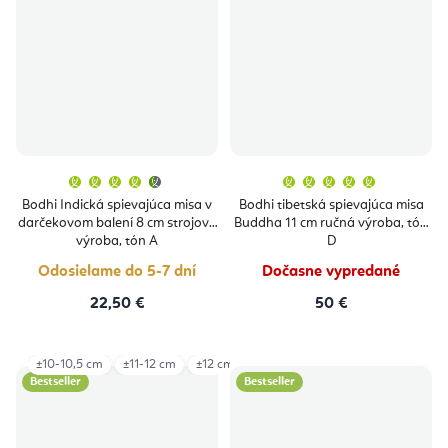
Priemerné
Priemern
hodnotenie
hodnoten
produktu
produktu
Bodhi Indická spievajúca misa v
Bodhi tibetská spievajúca misa
je
je
darčekovom balení 8 cm strojová
Buddha 11 cm ručná výroba, tón
4,6
5,0
z
z
výroba, tón A
D
5
5
hviezdičiek.
hviezdičie
Odosielame do 5-7 dní
Dočasne vypredané
22,50 €
50 €
±10-10,5 cm
±11-12 cm
±12 cm
±13 cm
±13,5-15 cm
±15,5 cm
Bestseller
Bestseller