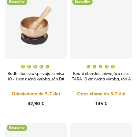
Bestseller
Bestseller
Priemerné
Priemern
hodnotenie
hodnoten
produktu
produktu
Bodhi tibetská spievajúca misa
Bodhi tibetská spievajúca misa
je
je
10 - 11cm ručná výroba, tón D#
TARA 19 cm ručná výroba, tón A
5,0
5,0
z
z
5
5
hviezdičiek.
hviezdičie
Odosielame do 5-7 dní
Odosielame do 5-7 dní
32,90 €
135 €
Bestseller