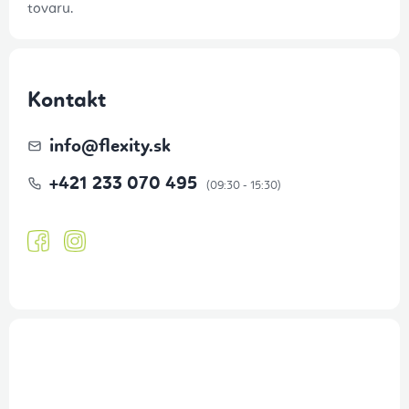
tovaru.
Kontakt
info
@
flexity.sk
+421 233 070 495
Prihlásenie odberu newslettera
Tajné akcie, výpredaje a súťaže na váš e-mail