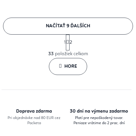
NAČÍTAŤ 9 ĎALŠÍCH
S
1
2
t
O
r
33
položiek celkom
v
á
l
HORE
n
k
á
o
d
v
a
a
c
n
i
i
Doprava zdarma
30 dní na výmenu zadarmo
e
e
Pri objednávke nad 80 EUR cez
Platí pre nepoškodený tovar.
Packeta
Peniaze vrátime do 2 prac. dní
p
r