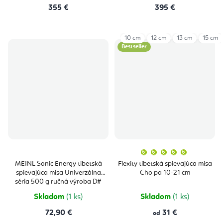
355 €
395 €
10 cm
12 cm
13 cm
15 cm
Bestseller
Priemern
hodnoten
produktu
MEINL Sonic Energy tibetská
Flexity tibetská spievajúca misa
je
spievajúca misa Univerzálna
Cho pa 10-21 cm
5,0
z
séria 500 g ručná výroba D#
5
hviezdičie
Skladom
(1 ks)
Skladom
(1 ks)
72,90 €
31 €
od