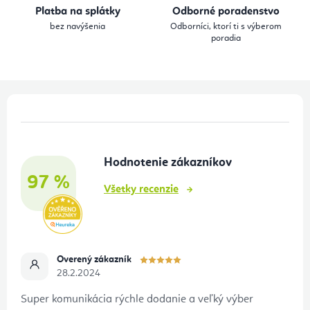
Platba na splátky
Odborné poradenstvo
v
bez navýšenia
Odborníci, ktorí ti s výberom
k
poradia
y
v
ý
Z
p
á
i
p
s
Hodnotenie zákazníkov
ä
u
97 %
t
Všetky recenzie
i
e
Overený zákazník
28.2.2024
Super komunikácia rýchle dodanie a veľký výber