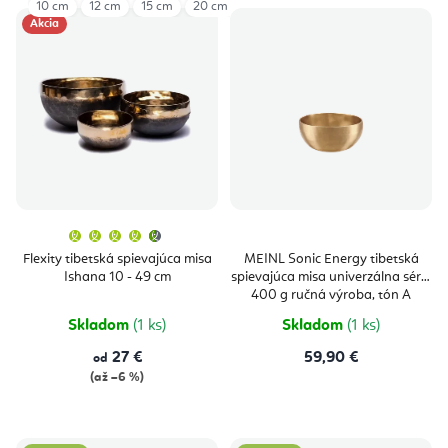
10 cm
12 cm
15 cm
20 cm
V
r
Akcia
ý
o
p
d
i
u
s
k
p
t
r
o
o
v
Priemerné
hodnotenie
produktu
d
Flexity tibetská spievajúca misa
MEINL Sonic Energy tibetská
je
Ishana 10 - 49 cm
spievajúca misa univerzálna séria
4,5
u
z
400 g ručná výroba, tón A
5
Vyrobené v Indii
hviezdičiek.
k
Skladom
(1 ks)
Skladom
(1 ks)
t
27 €
59,90 €
od
(až –6 %)
o
v