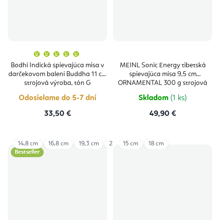
Priemerné
hodnotenie
produktu
Bodhi Indická spievajúca misa v
MEINL Sonic Energy tibetská
je
darčekovom balení Buddha 11 cm
spievajúca misa 9,5 cm
5,0
z
strojová výroba, tón G
ORNAMENTAL 300 g strojová
5
výroba, tón C#
hviezdičiek.
Odosielame do 5-7 dní
Skladom
(1 ks)
33,50 €
49,90 €
14,8 cm
16,8 cm
19,3 cm
22,8 cm
15 cm
26,2 cm
18 cm
Bestseller