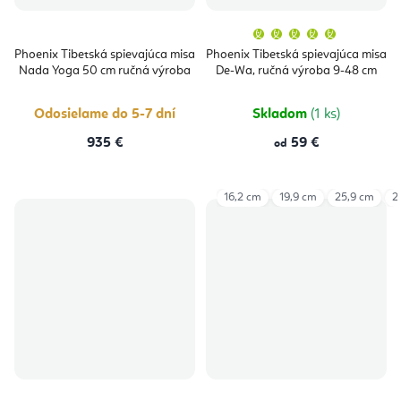
Priemern
hodnoten
produktu
Phoenix Tibetská spievajúca misa
Phoenix Tibetská spievajúca misa
je
Nada Yoga 50 cm ručná výroba
De-Wa, ručná výroba 9-48 cm
5,0
z
5
hviezdičie
Odosielame do 5-7 dní
Skladom
(1 ks)
935 €
59 €
od
16,2 cm
19,9 cm
25,9 cm
2