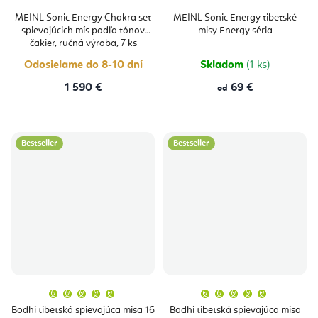
MEINL Sonic Energy Chakra set
MEINL Sonic Energy tibetské
spievajúcich mís podľa tónov
misy Energy séria
čakier, ručná výroba, 7 ks
Odosielame do 8-10 dní
Skladom
(1 ks)
1 590 €
69 €
od
Bestseller
Bestseller
Priemerné
Priemern
hodnotenie
hodnoten
produktu
produktu
Bodhi tibetská spievajúca misa 16
Bodhi tibetská spievajúca misa
je
je