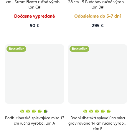
cm - Strom života ručná výroba,
28 cm - 5 Buddhov ručná výroba,
5,0
5,0
z
z
tón C#
tón D#
5
5
hviezdičiek.
hviezdičie
Dočasne vypredané
Odosielame do 5-7 dní
90 €
295 €
Bestseller
Bestseller
Priemerné
Priemern
hodnotenie
hodnoten
produktu
produktu
Bodhi tibetská spievajúca misa 13
Bodhi tibetská spievajúca misa
je
je
cm ručná výroba, tón A
gravírovaná 14 cm ručná výroba,
4,9
5,0
z
z
tón F
5
5