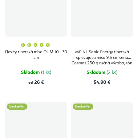
Priemerné
hodnotenie
produktu
Flexity tibetská misa OHM 10 - 30
MEINL Sonic Energy tibetská
je
cm
spievajúca misa 9,5 cm séria
5,0
z
Cosmos 250 g ručná výroba, tón
5
G
hviezdičiek.
Skladom
(1 ks)
Skladom
(2 ks)
26 €
54,90 €
od
Bestseller
Bestseller