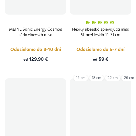
Priemern
hodnoten
produktu
MEINL Sonic Energy Cosmos
Flexity tibetská spievajúca misa
je
séria tibetská misa
Shanti lesklá 11-31 cm
5,0
z
5
hviezdičie
Odosielame do 8-10 dní
Odosielame do 5-7 dní
129,90 €
59 €
od
od
15 cm
18 cm
22 cm
26 cm