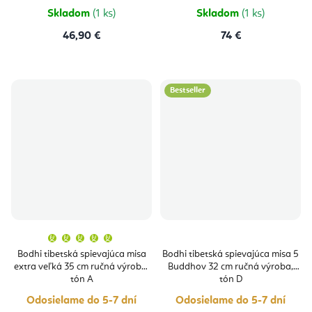
hviezdičiek.
hviezdičie
Skladom
(1 ks)
Skladom
(1 ks)
46,90 €
74 €
Bestseller
Priemerné
hodnotenie
produktu
Bodhi tibetská spievajúca misa
Bodhi tibetská spievajúca misa 5
je
extra veľká 35 cm ručná výroba,
Buddhov 32 cm ručná výroba,
5,0
z
tón A
tón D
5
hviezdičiek.
Odosielame do 5-7 dní
Odosielame do 5-7 dní