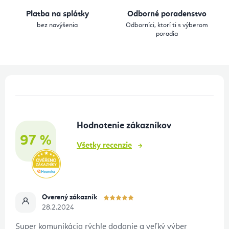
i
Platba na splátky
Odborné poradenstvo
e
bez navýšenia
Odborníci, ktorí ti s výberom
p
poradia
r
v
k
Z
y
á
v
p
ý
Hodnotenie zákazníkov
ä
p
97 %
t
i
Všetky recenzie
s
i
u
e
Overený zákazník
28.2.2024
Super komunikácia rýchle dodanie a veľký výber