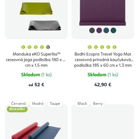
i
u
s
k
p
t
r
o
o
v
Priemerné
Priemern
hodnotenie
hodnoten
produktu
produktu
d
Manduka eKO Superlite™
Bodhi Ecopro Travel Yoga Mat
je
je
cestovná joga podložka 180 x 61
cestovná prírodná kaučuková
4,7
5,0
u
z
z
cm x 1,5 mm
podložka 185 x 60 cm x 1,3 mm
5
5
hviezdičiek.
hviezdičie
k
Skladom
(1 ks)
Skladom
(1 ks)
t
52 €
42,90 €
od
o
v
Červená
Modrá
Taupe
Black
Berry
Bestseller