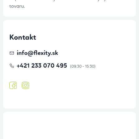
tovaru.
Kontakt
info
@
flexity.sk
+421 233 070 495
Prihlásenie odberu newslettera
Tajné akcie, výpredaje a súťaže na váš e-mail