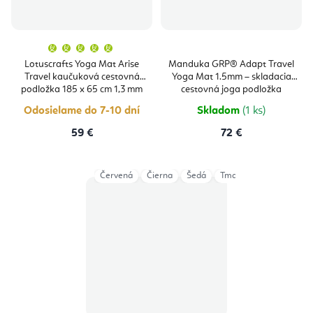
Priemerné
hodnotenie
produktu
Lotuscrafts Yoga Mat Arise
Manduka GRP® Adapt Travel
je
Travel kaučuková cestovná
Yoga Mat 1.5mm – skladacia
5,0
z
podložka 185 x 65 cm 1,3 mm
cestovná joga podložka
5
hviezdičiek.
Odosielame do 7-10 dní
Skladom
(1 ks)
59 €
72 €
Červená
Čierna
Šedá
Tmavomodrá
Wild B