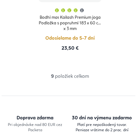
Priemerné
hodnotenie
produktu
Bodhi mat Kailash Premium joga
je
Podložka s popruhmi 183 x 60 cm
4,3
z
x 3 mm
5
hviezdičiek.
Odosielame do 5-7 dní
23,50 €
9
položiek celkom
O
v
l
á
d
Doprava zdarma
30 dní na výmenu zadarmo
a
Pri objednávke nad 80 EUR cez
Platí pre nepoškodený tovar.
Packeta
Peniaze vrátime do 2 prac. dní
c