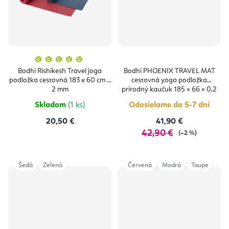
Priemerné
hodnotenie
produktu
Bodhi Rishikesh Travel joga
Bodhi PHOENIX TRAVEL MAT
je
podložka cestovná 183 x 60 cm x
cestovná yoga podložka
5,0
z
2 mm
prírodný kaučuk 185 × 66 × 0,2
5
cm
hviezdičiek.
Skladom
(1 ks)
Odosielame do 5-7 dní
20,50 €
41,90 €
42,90 €
(–2 %)
Šedá
Zelená
Červená
Modrá
Taupe