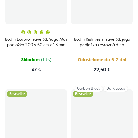
Priemerné
hodnotenie
produktu
Bodhi Ecopro Travel XL Yoga Mat
Bodhi Rishikesh Travel XL joga
je
podložka 200 x 60 cm x 1,3 mm
podložka cestovná dlhá
5,0
z
5
hviezdičiek.
Skladom
(1 ks)
Odosielame do 5-7 dní
47 €
22,50 €
Carbon Black
Dark Lotus
Bestseller
Bestseller