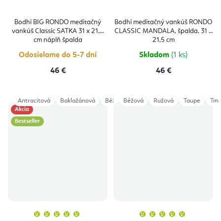
Bodhi BIG RONDO meditačný
Bodhi meditačný vankúš RONDO
vankúš Classic SATKA 31 x 21,5
CLASSIC MANDALA, špalda, 31 x
cm náplň špalda
21,5 cm
Odosielame do 5-7 dní
Skladom
(1 ks)
46 €
46 €
Antracitová
Baklažánová
Béžová
Béžová
Čierna
Ružová
Mineral Blue
Taupe
Ligh
Tma
Akcia
Bestseller
Priemerné
Priemern
hodnotenie
hodnoten