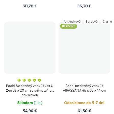
30,70 €
55,30 €
Antracitová
Bordová
Čierna
Bestseller
Priemerné
hodnotenie
produktu
Bodhi Meditačný vankúš ZAFU
Bodhi meditačný vankúš
je
Zen 32 x 20 cm so snímateľnou
VIPASSANA 45 x 30 x 14 cm
5,0
z
návliečkou
5
hviezdičiek.
Skladom
(1 ks)
Odosielame do 5-7 dní
54,90 €
61,50 €