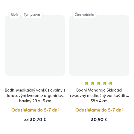
Sivá
Tyrkysová
Čiernobiela
Priemern
hodnoten
produktu
Bodhi Meditačný vankúš oválny s
Bodhi Maharaja Skladací
je
lotosovým kvetom z organickej
cestovný meditačný vankúš 38 x
5,0
z
bavlny 29 x 15 cm
38 x 4 cm
5
hviezdičie
Odosielame do 5-7 dní
Odosielame do 5-7 dní
30,70 €
30,90 €
od