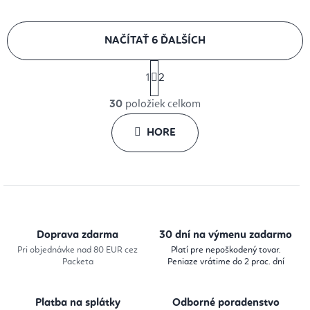
NAČÍTAŤ 6 ĎALŠÍCH
S
1
2
t
O
r
30
položiek celkom
v
á
l
HORE
n
k
á
o
d
v
a
a
c
n
i
i
Doprava zdarma
30 dní na výmenu zadarmo
e
e
Pri objednávke nad 80 EUR cez
Platí pre nepoškodený tovar.
Packeta
Peniaze vrátime do 2 prac. dní
p
r
Platba na splátky
Odborné poradenstvo
v