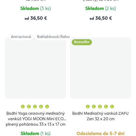
5
5
hviezdičiek.
hviezdičie
Skladom
(3 ks)
Skladom
(2 ks)
36,50 €
36,50 €
od
od
Antracitová
Baklažánová (fialová)
Béžová (ecru)
Bordová
Tma
Bestseller
Priemerné
Priemern
hodnotenie
hodnoten
produktu
produktu
Bodhi Yoga cestovný meditačný
Bodhi Meditačný vankúš ZAFU
je
je
vankúš YOGI MOON Mini ECO
Zen 32 x 20 cm
5,0
5,0
z
z
plnený pohánkou 33 x 13 x 17 cm
5
5
hviezdičiek.
hviezdičie
Skladom
(1 ks)
Odosielame do 5-7 dní