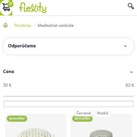
Prejsť
NÁKUPNÝ
na
obsah
KOŠÍK
Domov
Pomôcky
Meditačné vankúše
R
Odporúčame
a
d
e
Cena
n
30
€
62
€
i
e
p
Červená
Modrá
V
r
Bestseller
Bestseller
ý
o
p
d