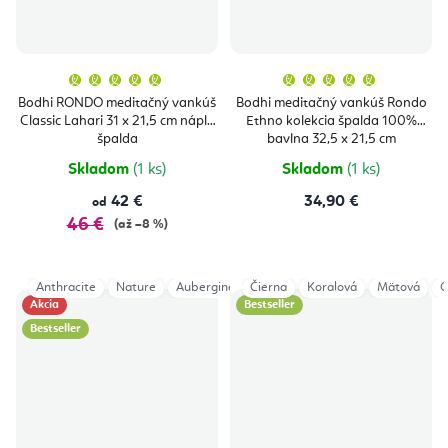
Priemerné
Priemern
hodnotenie
hodnoten
produktu
produktu
Bodhi RONDO meditačný vankúš
Bodhi meditačný vankúš Rondo
je
je
Classic Lahari 31 x 21,5 cm náplň
Ethno kolekcia špalda 100%
5,0
5,0
z
z
špalda
bavlna 32,5 x 21,5 cm
5
5
hviezdičiek.
hviezdičie
Skladom
(1 ks)
Skladom
(1 ks)
42 €
34,90 €
od
46 €
(až –8 %)
Anthracite
Nature
Aubergine
Čierna
Indigo Dust
Koralová
Bordeaux
Mätová
O
Akcia
Bestseller
Bestseller