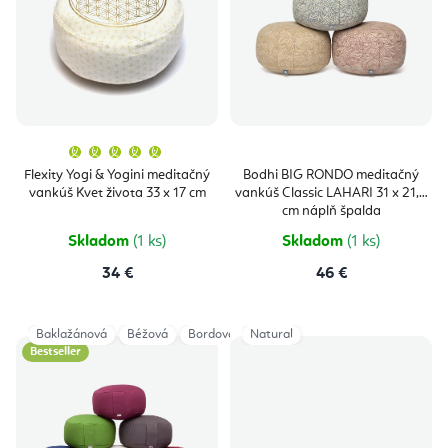
i
u
s
k
p
t
r
o
o
v
Priemerné
hodnotenie
produktu
d
Flexity Yogi & Yogini meditačný
Bodhi BIG RONDO meditačný
je
vankúš Kvet života 33 x 17 cm
vankúš Classic LAHARI 31 x 21,5
5,0
u
z
cm náplň špalda
5
hviezdičiek.
k
Skladom
(1 ks)
Skladom
(1 ks)
t
34 €
46 €
o
v
Baklažánová
Béžová
Bordová
Natural
Fialová
Modrá
Modrá/Tyrky
Bestseller