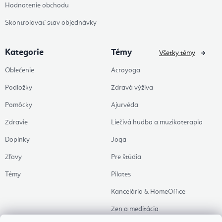
Hodnotenie obchodu
Skontrolovať stav objednávky
Kategorie
Témy
Všetky témy
Oblečenie
Acroyoga
Podložky
Zdravá výživa
Pomôcky
Ajurvéda
Zdravie
Liečivá hudba a muzikoterapia
Doplnky
Joga
Zľavy
Pre štúdia
Témy
Pilates
Kancelária & HomeOffice
Zen a meditácia