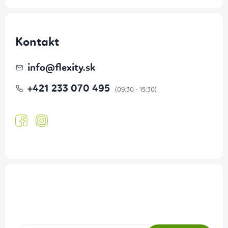
Kontakt
info
@
flexity.sk
+421 233 070 495
Prihlásenie odberu newslettera
Tajné akcie, výpredaje a súťaže na váš e-mail