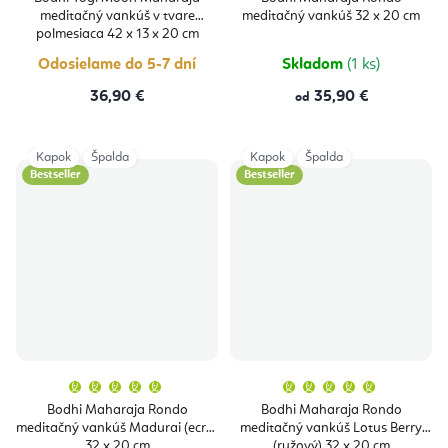
je
meditačný vankúš v tvare
meditačný vankúš 32 x 20 cm
5,0
z
polmesiaca 42 x 13 x 20 cm
5
hviezdičiek.
Odosielame do 5-7 dní
Skladom
(1 ks)
36,90 €
35,90 €
od
Kapok
Špalda
Kapok
Špalda
Bestseller
Bestseller
Priemerné
Priemern
hodnotenie
hodnoten
produktu
produktu
Bodhi Maharaja Rondo
Bodhi Maharaja Rondo
je
je
meditačný vankúš Madurai (ecru)
meditačný vankúš Lotus Berry
5,0
5,0
z
z
32 x 20 cm
(ružový) 32 x 20 cm