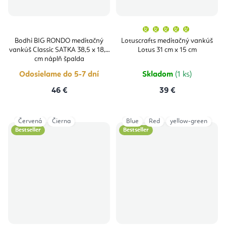
Priemern
hodnoten
produktu
Bodhi BIG RONDO meditačný
Lotuscrafts meditačný vankúš
je
vankúš Classic SATKA 38,5 x 18,5
Lotus 31 cm x 15 cm
5,0
z
cm náplň špalda
5
hviezdičie
Odosielame do 5-7 dní
Skladom
(1 ks)
46 €
39 €
Červená
Čierna
Blue
Red
yellow-green
Bestseller
Bestseller