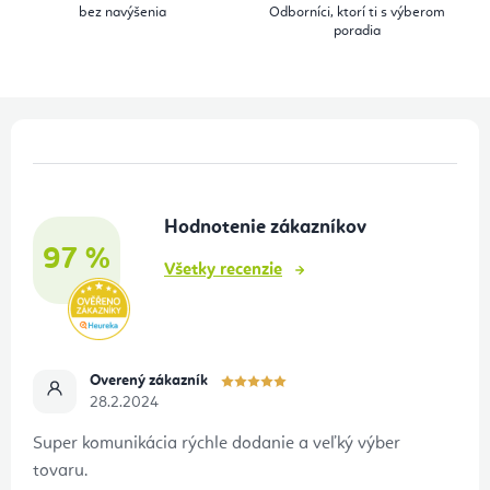
bez navýšenia
Odborníci, ktorí ti s výberom
k
poradia
y
v
ý
Z
p
á
i
p
s
Hodnotenie zákazníkov
ä
u
97 %
t
Všetky recenzie
i
e
Overený zákazník
28.2.2024
Super komunikácia rýchle dodanie a veľký výber
tovaru.