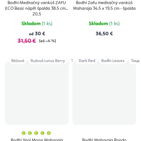
produktu
produktu
Bodhi Meditačný vankúš ZAFU
Bodhi Zafu meditačný vankúš
je
je
ECO Basic náplň špalda 38,5 cm x
Maharaja 34,5 x 19,5 cm - špalda
5,0
5,0
z
z
20,5
5
5
hviezdičiek.
hviezdičie
Skladom
(1 ks)
Skladom
(1 ks)
30 €
36,50 €
od
31,50 €
(až –4 %)
Béžová
Ružová Lotus Berry
Tmavočervená
Dark Red
Bodhi Leaves
Tmavomodrá
Taupe
Sivo
Priemerné
hodnotenie
produktu
Bodhi Yogi Moon Maharaja
Bodhi Maharaja Rondo