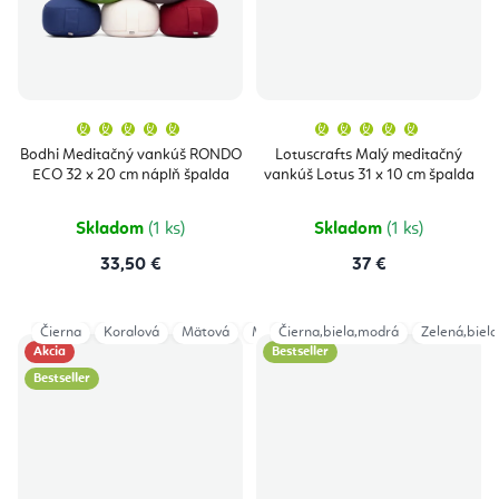
Priemerné
Priemern
hodnotenie
hodnoten
produktu
produktu
Bodhi Meditačný vankúš RONDO
Lotuscrafts Malý meditačný
je
je
ECO 32 x 20 cm náplň špalda
vankúš Lotus 31 x 10 cm špalda
5,0
5,0
z
z
5
5
hviezdičiek.
hviezdičie
Skladom
(1 ks)
Skladom
(1 ks)
33,50 €
37 €
Čierna
Koralová
Mätová
Modrá
Čierna,biela,modrá
Oriešková
Ružová
Zelená,biela
Sivá
Akcia
Bestseller
Bestseller