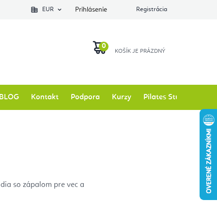
EUR
Prihlásenie
Registrácia
NÁKUPNÝ
KOŠÍK
BLOG
Kontakt
Podpora
Kurzy
Pilates Studio
Zna
udia so zápalom pre vec a