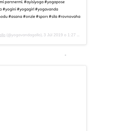
šimi partnermi. #ayisiyoga #yogapose
 #yogini #yogagirl #yogavanda
odu #asana #onzie #sport #sila #rovnovaha
3 Júl 2019 o 1:27 PDT
llo
(@yogavandagallo),
-