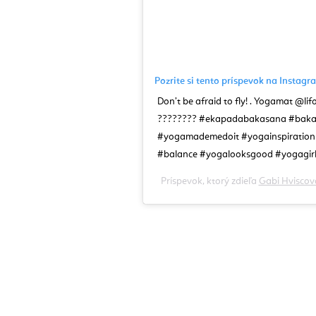
Pozrite si tento príspevok na Instag
Don’t be afraid to fly! . Yogamat @lif
???????? #ekapadabakasana #bakas
#yogamademedoit #yogainspiratio
#balance #yogalooksgood #yogagirl
Príspevok, ktorý zdieľa
Gabi Hvisco