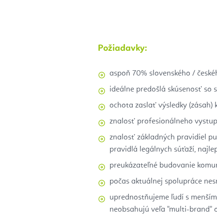
Požiadavky:
aspoň 70% slovenského / české
ideálne predošlá skúsenosť so 
ochota zaslať výsledky (zásah)
znalosť profesionálneho vystu
znalosť základných pravidiel pu
pravidlá legálnych súťaží, najlep
preukázateľné budovanie komunit
počas aktuálnej spolupráce ne
uprednostňujeme ľudí s menším 
neobsahujú veľa "multi-brand" o