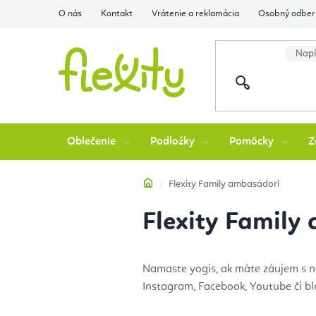
Prejsť
O nás
Kontakt
Vrátenie a reklamácia
Osobný odber 
na
obsah
Oblečenie
Podložky
Pomôcky
Z
Domov
Flexity Family ambasádori
Flexity Family
Namaste yogis, ak máte záujem s na
Instagram, Facebook, Youtube či b