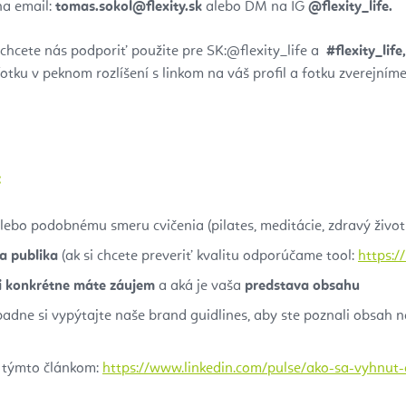
na email:
tomas.sokol@flexity.sk
alebo DM na IG
@flexity_life.
a chcete nás podporiť použite pre SK:@flexity_life a
#flexity_life
tku v peknom rozlíšení s linkom na váš profil a fotku zverejním
:
alebo podobnému smeru cvičenia (pilates, meditácie, zdravý život
ia publika
(ak si chcete preveriť kvalitu odporúčame tool:
https:/
ci konkrétne máte záujem
a aká je vaša
predstava obsahu
rípadne si vypýtajte naše brand guidlines, aby ste poznali obsah 
 s týmto článkom:
https://www.linkedin.com/pulse/ako-sa-vyhnut-