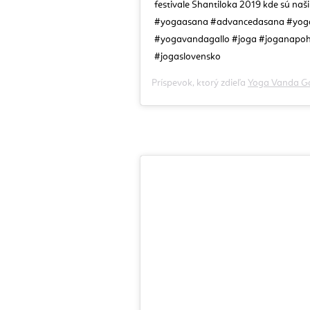
festivale Shantiloka 2019 kde sú na
#yogaasana #advancedasana #yoga
#yogavandagallo #joga #joganapoh
#jogaslovensko
Príspevok, ktorý zdieľa
Yoga Vanda Ga