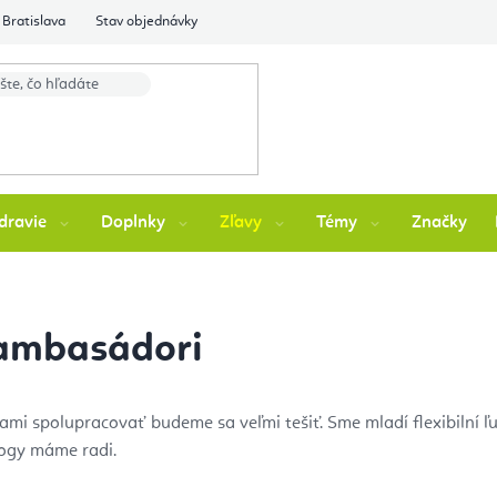
Bratislava
Stav objednávky
dravie
Doplnky
Zľavy
Témy
Značky
 ambasádori
mi spolupracovať budeme sa veľmi tešiť. Sme mladí flexibilní ľ
logy máme radi.