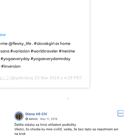
rame
orme @flexity_life . #slovakgirl at home
ana #variation #worldtraveler #metime
n #yogaeveryday #yogaeverydamnday
 #inversion
23 Mar 2019 o 4:28 PDT
va ◌☽
(@gabciska),
-