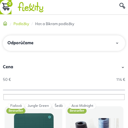
Prejsť
NÁKUPNÝ
na
obsah
KOŠÍK
Domov
Podložky
Hot a Bikram podložky
R
Odporúčame
a
d
e
Cena
n
50
€
114
€
i
e
p
Fialová
Jungle Green
Šedá
Tmavomodrá
Acai Midnight
V
r
Bestseller
Bestseller
ý
o
p
d