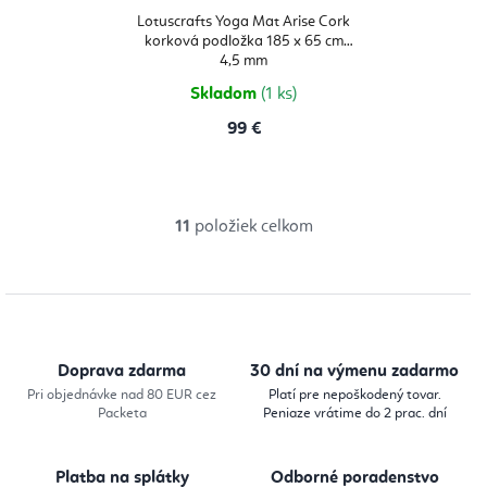
Lotuscrafts Yoga Mat Arise Cork
korková podložka 185 x 65 cm
4,5 mm
Skladom
(1 ks)
99 €
11
položiek celkom
O
v
l
á
d
Doprava zdarma
30 dní na výmenu zadarmo
a
Pri objednávke nad 80 EUR cez
Platí pre nepoškodený tovar.
Packeta
Peniaze vrátime do 2 prac. dní
c
i
Platba na splátky
Odborné poradenstvo
e