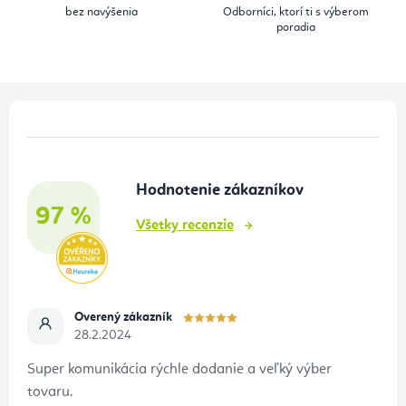
bez navýšenia
Odborníci, ktorí ti s výberom
p
poradia
r
v
k
Z
y
á
v
p
ý
Hodnotenie zákazníkov
ä
p
97 %
t
i
Všetky recenzie
s
i
u
e
Overený zákazník
28.2.2024
Super komunikácia rýchle dodanie a veľký výber
tovaru.