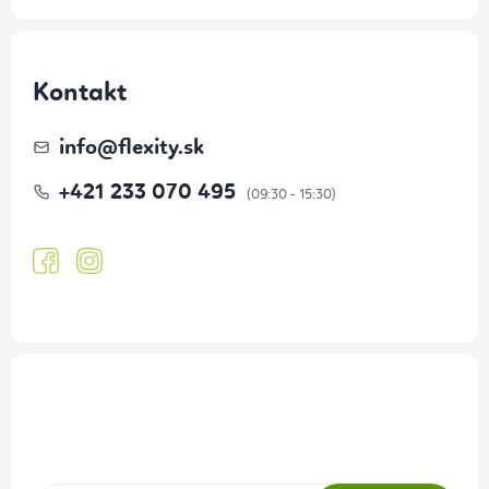
Kontakt
info
@
flexity.sk
+421 233 070 495
Prihlásenie odberu newslettera
Tajné akcie, výpredaje a súťaže na váš e-mail