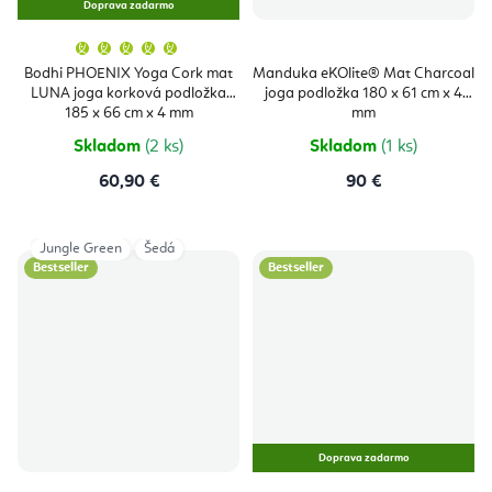
Doprava zadarmo
Priemerné
hodnotenie
produktu
Bodhi PHOENIX Yoga Cork mat
Manduka eKOlite® Mat Charcoal
je
LUNA joga korková podložka
joga podložka 180 x 61 cm x 4
5,0
z
185 x 66 cm x 4 mm
mm
5
hviezdičiek.
Skladom
(2 ks)
Skladom
(1 ks)
60,90 €
90 €
Jungle Green
Šedá
Bestseller
Bestseller
Doprava zadarmo