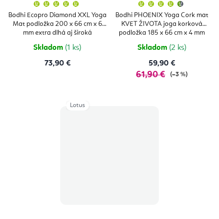
Priemerné
Priemern
hodnotenie
hodnoten
produktu
produktu
Bodhi Ecopro Diamond XXL Yoga
Bodhi PHOENIX Yoga Cork mat
je
je
Mat podložka 200 x 66 cm x 6
KVET ŽIVOTA joga korková
5,0
4,5
z
z
mm extra dlhá aj široká
podložka 185 x 66 cm x 4 mm
5
5
hviezdičiek.
hviezdičie
Skladom
(1 ks)
Skladom
(2 ks)
73,90 €
59,90 €
61,90 €
(–3 %)
Lotus