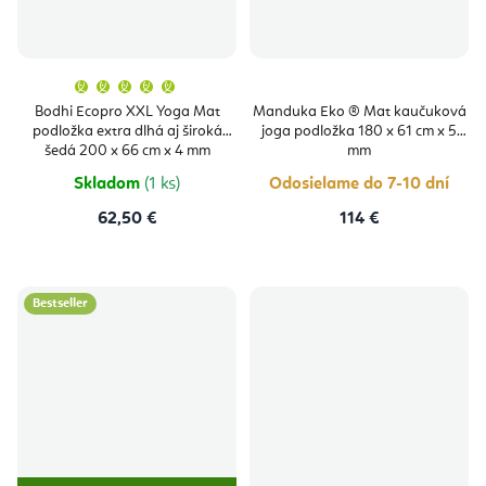
Priemerné
hodnotenie
produktu
Bodhi Ecopro XXL Yoga Mat
Manduka Eko ® Mat kaučuková
je
podložka extra dlhá aj široká
joga podložka 180 x 61 cm x 5
5,0
z
šedá 200 x 66 cm x 4 mm
mm
5
hviezdičiek.
Skladom
(1 ks)
Odosielame do 7-10 dní
62,50 €
114 €
Bestseller