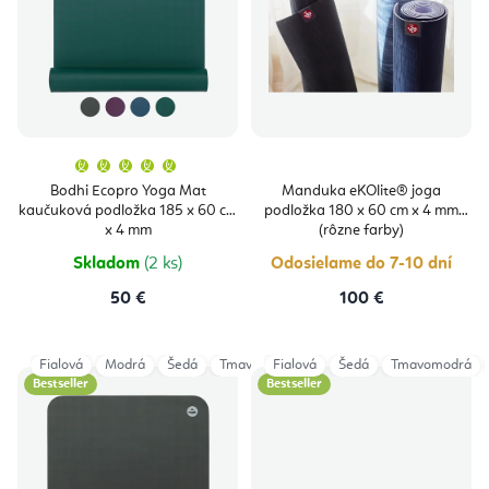
i
u
s
k
p
t
r
o
o
v
Priemerné
hodnotenie
produktu
d
Bodhi Ecopro Yoga Mat
Manduka eKOlite® joga
je
kaučuková podložka 185 x 60 cm
podložka 180 x 60 cm x 4 mm
5,0
u
z
x 4 mm
(rôzne farby)
5
hviezdičiek.
k
Skladom
(2 ks)
Odosielame do 7-10 dní
t
50 €
100 €
o
v
Fialová
Modrá
Šedá
Tmavozelená
Fialová
Šedá
Tmavomodrá
Bestseller
Bestseller