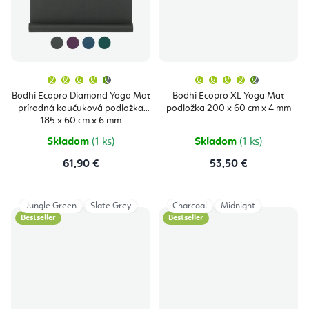
Priemerné
Priemern
hodnotenie
hodnoten
produktu
produktu
Bodhi Ecopro Diamond Yoga Mat
Bodhi Ecopro XL Yoga Mat
je
je
prírodná kaučuková podložka
podložka 200 x 60 cm x 4 mm
4,9
4,9
z
z
185 x 60 cm x 6 mm
5
5
hviezdičiek.
hviezdičie
Skladom
(1 ks)
Skladom
(1 ks)
61,90 €
53,50 €
Jungle Green
Slate Grey
Charcoal
Midnight
Bestseller
Bestseller