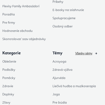
Príbehy
Flexity Family Ambasádori
E-booky na stiahnutie
Poradňa
Spolupracujeme
Pre firmy
Osobný odber
Hodnotenie obchodu
Skontrolovať stav objednávky
Kategorie
Témy
Všetky témy
Oblečenie
Acroyoga
Podložky
Zdravá výživa
Pomôcky
Ajurvéda
Zdravie
Liečivá hudba a muzikoterapia
Doplnky
Joga
Zľavy
Pre štúdia