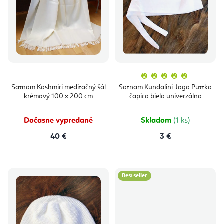
i
u
s
k
p
t
r
o
o
v
Priemern
hodnoten
produktu
d
Satnam Kashmiri meditačný šál
Satnam Kundalini Joga Puttka
je
krémový 100 x 200 cm
čapica biela univerzálna
5,0
u
z
5
hviezdičie
k
Dočasne vypredané
Skladom
(1 ks)
t
40 €
3 €
o
v
Bestseller