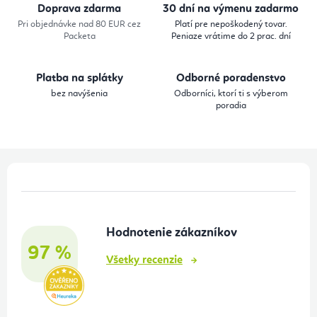
d
Doprava zdarma
30 dní na výmenu zadarmo
a
Pri objednávke nad 80 EUR cez
Platí pre nepoškodený tovar.
Packeta
Peniaze vrátime do 2 prac. dní
c
i
Platba na splátky
Odborné poradenstvo
e
bez navýšenia
Odborníci, ktorí ti s výberom
p
poradia
r
v
k
Z
y
á
v
p
ý
Hodnotenie zákazníkov
ä
p
97 %
t
i
Všetky recenzie
s
i
u
e