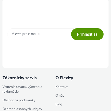
Prihlásenie odberu newslettera
Tajné akcie, výpredaje a súťaže na váš e-mail
Prihlásiť sa
Prihlásením odberu súhlasíte s
podmienkami ochrany osobných
údajov
Zákaznícky servis
O Flexity
Vrátenie tovaru, výmena a
Kontakt
reklamácie
O nás
Obchodné podmienky
Blog
Ochrana osobných údajov