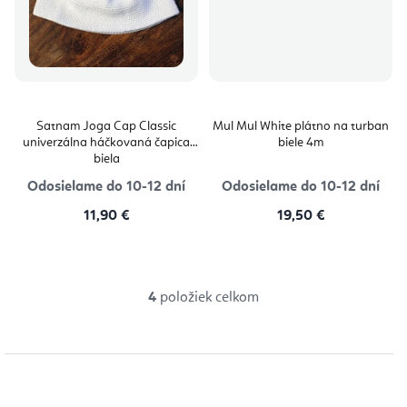
Satnam Joga Cap Classic
Mul Mul White plátno na turban
univerzálna háčkovaná čapica
biele 4m
biela
Odosielame do 10-12 dní
Odosielame do 10-12 dní
11,90 €
19,50 €
4
položiek celkom
O
v
l
á