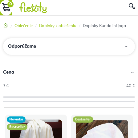
Prejsť
NÁKUPNÝ
na
obsah
KOŠÍK
Domov
Oblečenie
Doplnky k oblečeniu
Doplnky Kundalini joga
R
Odporúčame
a
d
e
Cena
n
3
€
40
€
i
e
p
V
r
Novinka
Bestseller
ý
o
Bestseller
p
d