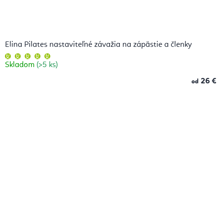
Elina Pilates nastaviteľné závažia na zápästie a členky
Priemerné
hodnotenie
Skladom
(>5 ks)
produktu
je
5,0
26 €
od
z
5
hviezdičiek.