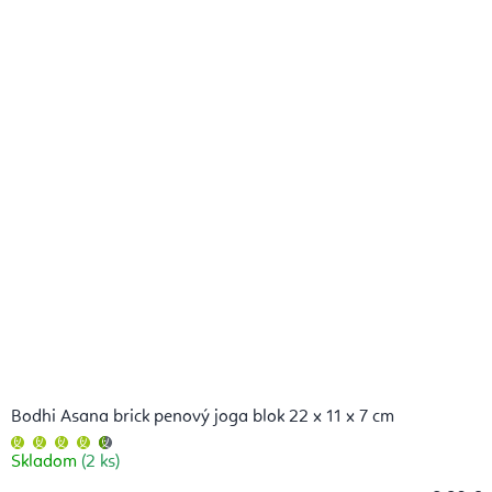
Bodhi Asana brick penový joga blok 22 x 11 x 7 cm
Priemerné
hodnotenie
Skladom
(2 ks)
produktu
je
4,8