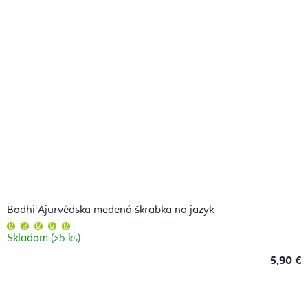
Bodhi Ajurvédska medená škrabka na jazyk
Priemerné
hodnotenie
Skladom
(>5 ks)
produktu
je
5,0
5,90 €
z
5
hviezdičiek.