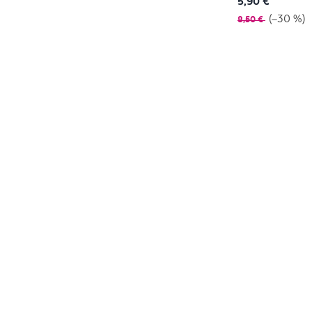
5,90 €
(–30 %)
8,50 €