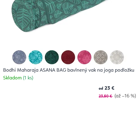
Bodhi Maharaja ASANA BAG bavlnený vak na joga podložku
Skladom
(1 ks)
23 €
od
(až –16 %)
23,50 €