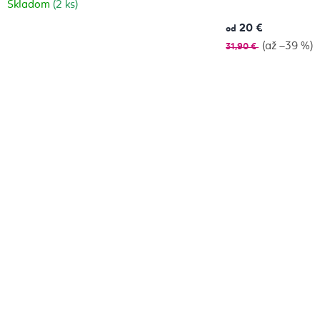
Skladom
(2 ks)
20 €
od
(až –39 %)
31,90 €