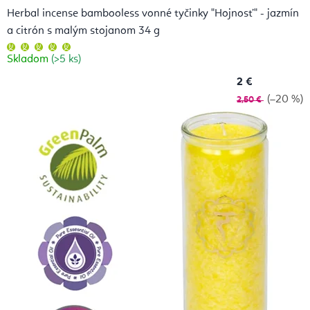
Herbal incense bambooless vonné tyčinky "Hojnosť" - jazmín
a citrón s malým stojanom 34 g
Priemerné
hodnotenie
Skladom
(>5 ks)
produktu
je
5,0
2 €
z
5
(–20 %)
2,50 €
hviezdičiek.