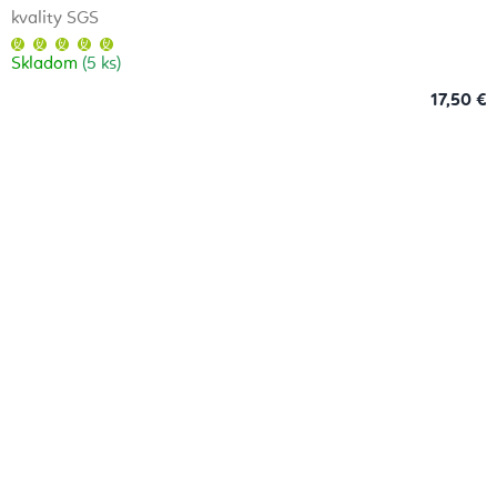
kvality SGS
Priemerné
hodnotenie
Skladom
(5 ks)
produktu
je
5,0
17,50 €
z
5
hviezdičiek.