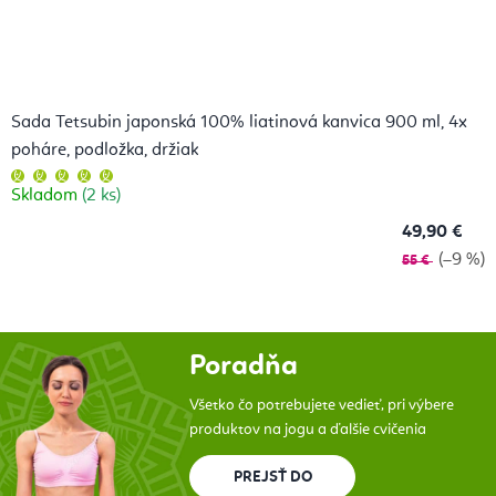
Sada Tetsubin japonská 100% liatinová kanvica 900 ml, 4x
poháre, podložka, držiak
Priemerné
hodnotenie
Skladom
(2 ks)
produktu
je
5,0
49,90 €
z
5
(–9 %)
55 €
hviezdičiek.
Poradňa
Všetko čo potrebujete vedieť, pri výbere
produktov na jogu a ďalšie cvičenia
PREJSŤ DO