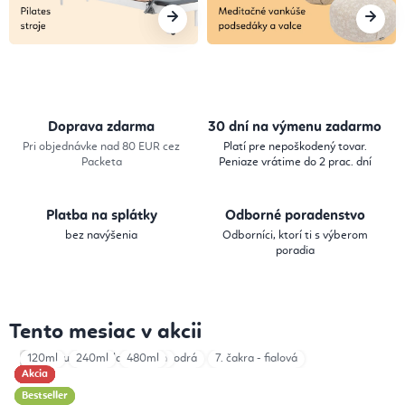
a
,
P
i
Doprava zdarma
30 dní na výmenu zadarmo
l
Pri objednávke nad 80 EUR cez
Platí pre nepoškodený tovar.
Packeta
Peniaze vrátime do 2 prac. dní
a
t
Platba na splátky
Odborné poradenstvo
e
bez navýšenia
Odborníci, ktorí ti s výberom
poradia
s
,
Tento mesiac v akcii
M
Total Dark AIR
3. čakra - žltá
60 cm
Pure Blue
120ml
240ml
70 cm
Mallard Green
5. čakra - modrá
80 cm
480ml
7. čakra - fialová
e
Akcia
Akcia
Akcia
Akcia
Akcia
Akcia
Akcia
Akcia
Bestseller
Bestseller
Bestseller
Bestseller
d