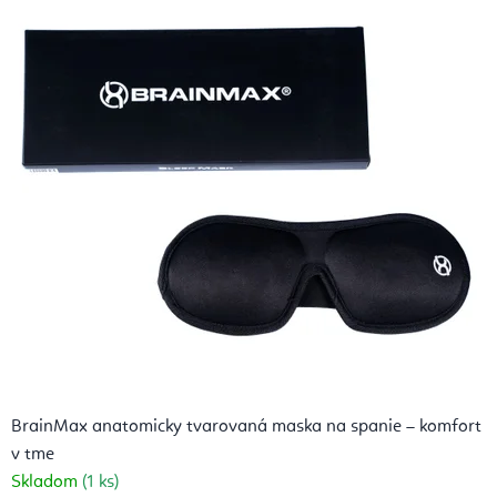
i
t
á
c
i
a
a
A
j
u
BrainMax anatomicky tvarovaná maska na spanie – komfort
r
v tme
v
Skladom
(1 ks)