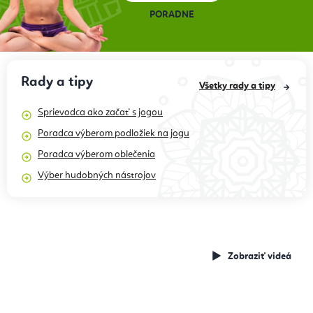
PORADNE
Rady a tipy
Všetky rady a tipy
Sprievodca ako začať s jogou
Poradca výberom podložiek na jogu
Poradca výberom oblečenia
Výber hudobných nástrojov
Recenzie
produktov,
Videporadca
cvičenia, tipy a
Zobraziť videá
triky