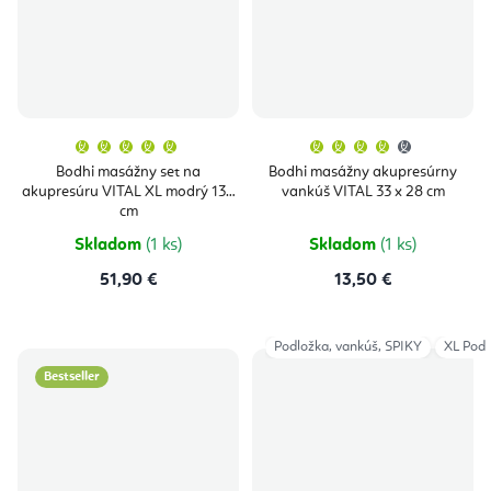
Priemerné
Priemern
hodnotenie
hodnoten
produktu
produktu
Bodhi masážny set na
Bodhi masážny akupresúrny
je
je
akupresúru VITAL XL modrý 130
vankúš VITAL 33 x 28 cm
5,0
4,0
z
z
cm
5
5
hviezdičiek.
hviezdičie
Skladom
(1 ks)
Skladom
(1 ks)
51,90 €
13,50 €
Podložka, vankúš, SPIKY
XL Podl
Bestseller