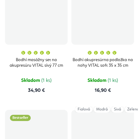
Priemerné
Priemern
hodnotenie
hodnoten
produktu
produktu
Bodhi masážny set na
Bodhi akupresúrna podložka na
je
je
akupresúru VITAL sivý 77 cm
nohy VITAL soft 35 x 35 cm
5,0
5,0
z
z
5
5
hviezdičiek.
hviezdičie
Skladom
(1 ks)
Skladom
(1 ks)
34,90 €
16,90 €
Fialová
Modrá
Sivá
Zelená
Bestseller