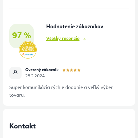
p
ä
t
Hodnotenie zákazníkov
i
97 %
e
Všetky recenzie
Overený zákazník
28.2.2024
Super komunikácia rýchle dodanie a veľký výber
tovaru.
Kontakt