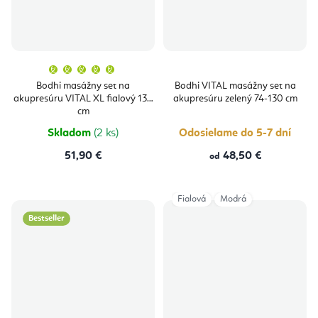
Priemerné
hodnotenie
produktu
Bodhi masážny set na
Bodhi VITAL masážny set na
je
akupresúru VITAL XL fialový 130
akupresúru zelený 74-130 cm
5,0
z
cm
5
hviezdičiek.
Skladom
(2 ks)
Odosielame do 5-7 dní
51,90 €
48,50 €
od
Fialová
Modrá
Bestseller