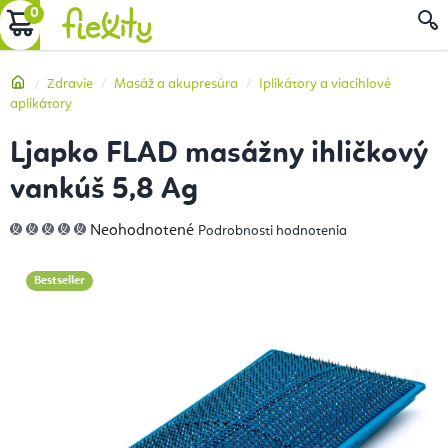
Prejsť
NÁKUPNÝ
na
obsah
KOŠÍK
Domov
Zdravie
Masáž a akupresúra
Iplikátory a viacihlové
aplikátory
Ljapko FLAD masážny ihličkový
vankúš 5,8 Ag
Priemerné
Neohodnotené
Podrobnosti hodnotenia
hodnotenie
produktu
je
0,0
Bestseller
z
5
hviezdičiek.