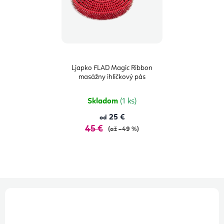
Ljapko FLAD Magic Ribbon
masážny ihličkový pás
Skladom
(1 ks)
25 €
od
45 €
(až –49 %)
Z
á