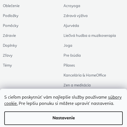
Oblečenie
Acroyoga
Podložky
Zdravá výživa
Pomôcky
Ajurvéda
Zdravie
Liečivá hudba a muzikoterapia
Doplnky
Joga
Zľavy
Pre štúdia
Témy
Pilates
Kancelária & HomeOffice
Zen a meditácia
Aromaterapia
S cieľom poskytnúť vám najlepšie služby používame
súbory
cookie.
Pre lepšiu ponuku si môžete upraviť nastavenia.
Zdravý spánok
Naše obľúbené
Nastavenie
Copyright 2026
Flexity
. Všetky práva vyhradené.
Upraviť nastavenie cookies