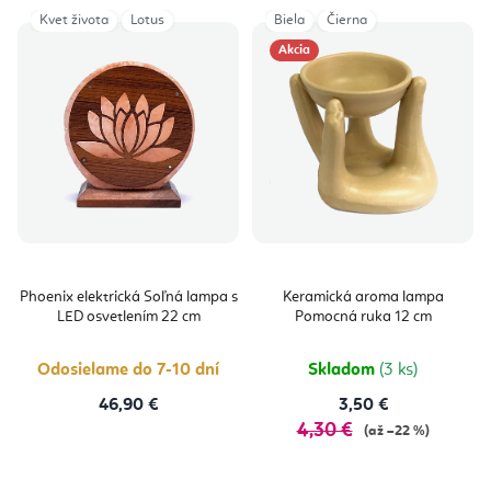
Kvet života
Lotus
Biela
Čierna
Akcia
Phoenix elektrická Soľná lampa s
Keramická aroma lampa
LED osvetlením 22 cm
Pomocná ruka 12 cm
Odosielame do 7-10 dní
Skladom
(3 ks)
46,90 €
3,50 €
4,30 €
(až –22 %)