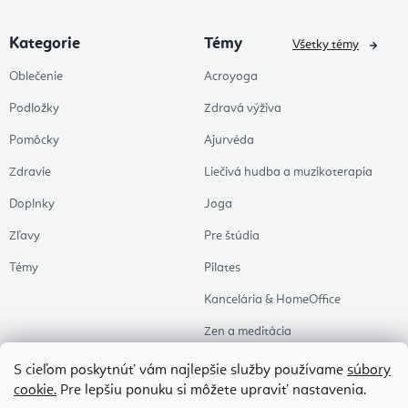
Kategorie
Témy
Všetky témy
Oblečenie
Acroyoga
Podložky
Zdravá výživa
Pomôcky
Ajurvéda
Zdravie
Liečivá hudba a muzikoterapia
Doplnky
Joga
Zľavy
Pre štúdia
Témy
Pilates
Kancelária & HomeOffice
Zen a meditácia
Aromaterapia
S cieľom poskytnúť vám najlepšie služby používame
súbory
cookie.
Pre lepšiu ponuku si môžete upraviť nastavenia.
Zdravý spánok