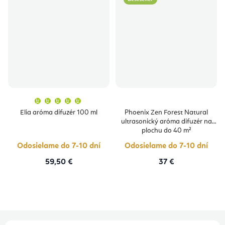
Priemerné
hodnotenie
produktu
Elia aróma difuzér 100 ml
Phoenix Zen Forest Natural
je
ultrasonický aróma difuzér na
5,0
z
plochu do 40 m²
5
hviezdičiek.
Odosielame do 7-10 dní
Odosielame do 7-10 dní
59,50 €
37 €