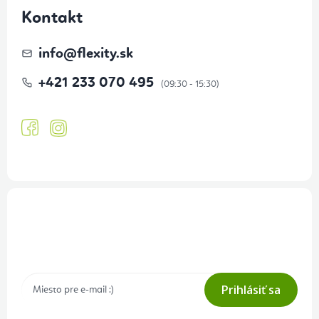
Kontakt
info
@
flexity.sk
+421 233 070 495
Prihlásenie odberu newslettera
Tajné akcie, výpredaje a súťaže na váš e-mail
Prihlásiť sa