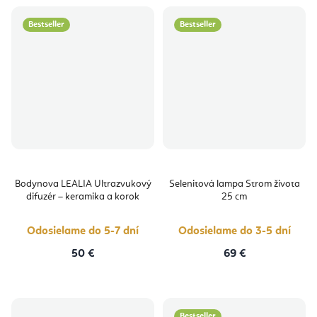
Bestseller
Bestseller
Bodynova LEALIA Ultrazvukový
Selenitová lampa Strom života
difuzér – keramika a korok
25 cm
Odosielame do 5-7 dní
Odosielame do 3-5 dní
50 €
69 €
Bestseller