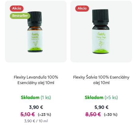
Akcia
Akcia
Bestseller
Flexity Levanduľa 100%
Flexity Šalvia 100% Esenciálny
Esenciálny olej 10ml
olej 10ml
Skladom
(1 ks)
Skladom
(>5 ks)
3,90 €
5,90 €
5,10 €
8,50 €
(–23 %)
(–30 %)
Jednotková
3,90 € / 10 ml
cena: