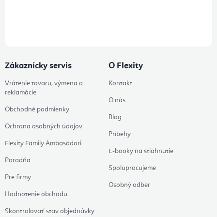
Prihlásením odberu súhlasíte s
podmienkami ochrany osobných
údajov
Zákaznícky servis
O Flexity
Vrátenie tovaru, výmena a
Kontakt
reklamácie
O nás
Obchodné podmienky
Blog
Ochrana osobných údajov
Príbehy
Flexity Family Ambasádori
E-booky na stiahnutie
Poradňa
Spolupracujeme
Pre firmy
Osobný odber
Hodnotenie obchodu
Skontrolovať stav objednávky