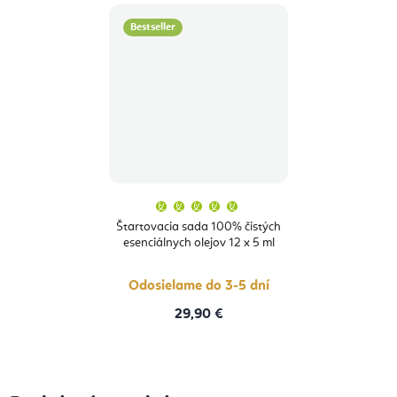
Bestseller
Priemerné
hodnotenie
produktu
Štartovacia sada 100% čistých
je
esenciálnych olejov 12 x 5 ml
5,0
z
5
hviezdičiek.
Odosielame do 3-5 dní
29,90 €