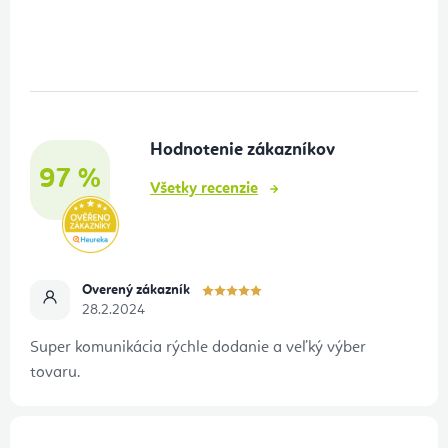
Z
á
p
ä
t
Hodnotenie zákazníkov
i
97 %
e
Všetky recenzie
Overený zákazník
28.2.2024
Super komunikácia rýchle dodanie a veľký výber
tovaru.