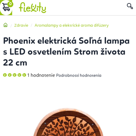
Prejsť
NÁKUPNÝ
na
obsah
KOŠÍK
Domov
Zdravie
Aromalampy a elektrické aroma difúzery
Phoenix elektrická Soľná lampa
s LED osvetlením Strom života
22 cm
Priemerné
1 hodnotenie
Podrobnosti hodnotenia
hodnotenie
produktu
je
5,0
z
5
hviezdičiek.