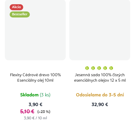
Akcia
Bestseller
Priemern
hodnoten
produktu
Flexity Cédrové drevo 100%
Jesenná sada 100% čistých
je
Esenciálny olej 10ml
esenciálnych olejov 12 x 5 ml
5,0
z
5
hviezdičie
Skladom
(3 ks)
Odosielame do 3-5 dní
3,90 €
32,90 €
5,10 €
(–23 %)
Jednotková
3,90 € / 10 ml
cena: