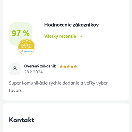
p
ä
t
Hodnotenie zákazníkov
i
97 %
e
Všetky recenzie
Overený zákazník
28.2.2024
Super komunikácia rýchle dodanie a veľký výber
tovaru.
Kontakt