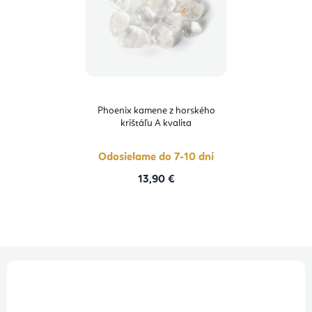
Phoenix kamene z horského
krištáľu A kvalita
Odosielame do 7-10 dní
13,90 €
Z
á