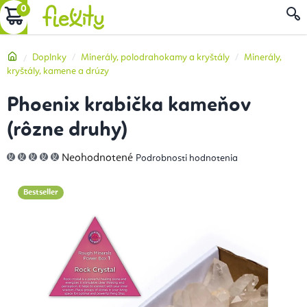
Prejsť
NÁKUPNÝ
na
obsah
KOŠÍK
Domov
Doplnky
Minerály, polodrahokamy a kryštály
Minerály,
kryštály, kamene a drúzy
Phoenix krabička kameňov
(rôzne druhy)
Priemerné
Neohodnotené
Podrobnosti hodnotenia
hodnotenie
produktu
je
0,0
Bestseller
z
5
hviezdičiek.