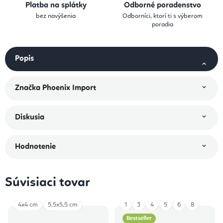
Platba na splátky
Odborné poradenstvo
bez navýšenia
Odborníci, ktorí ti s výberom
poradia
Popis
Značka
Phoenix Import
Diskusia
Hodnotenie
Súvisiaci tovar
4x4 cm
5,5x5,5 cm
1
3
4
5
6
8
Bestseller