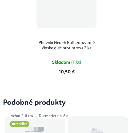
Phoenix Health Balls zdravotné
čínske gule proti stresu 2 ks
Skladom
(1 ks)
10,50 €
Podobné produkty
Achát 2-8 cm
Durmotierit 4-8 cm
Heliotrop 3-8 cm
Jaspis dalma
Bestseller