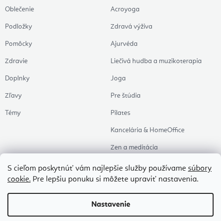
Oblečenie
Acroyoga
Podložky
Zdravá výživa
Pomôcky
Ajurvéda
Zdravie
Liečivá hudba a muzikoterapia
Doplnky
Joga
Zľavy
Pre štúdia
Témy
Pilates
Kancelária & HomeOffice
Zen a meditácia
Aromaterapia
S cieľom poskytnúť vám najlepšie služby používame
súbory
cookie.
Pre lepšiu ponuku si môžete upraviť nastavenia.
Zdravý spánok
Naše obľúbené
Nastavenie
Copyright 2026
Flexity
. Všetky práva vyhradené.
Upraviť nastavenie cookies