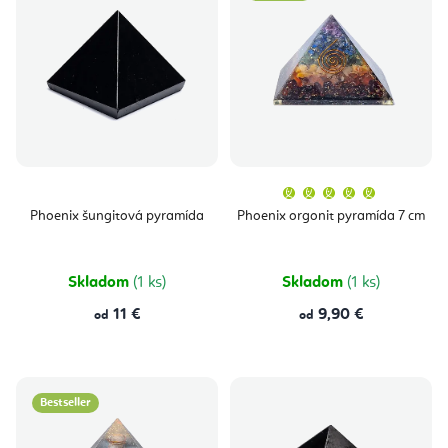
Priemern
hodnoten
produktu
Phoenix šungitová pyramída
Phoenix orgonit pyramída 7 cm
je
5,0
z
5
hviezdičie
Skladom
(1 ks)
Skladom
(1 ks)
11 €
9,90 €
od
od
Bestseller