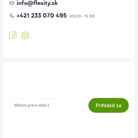
info
@
flexity.sk
+421 233 070 495
Prihlásenie odberu newslettera
Tajné akcie, výpredaje a súťaže na váš e-mail
Prihlásiť sa
Prihlásením odberu súhlasíte s
podmienkami ochrany osobných
údajov