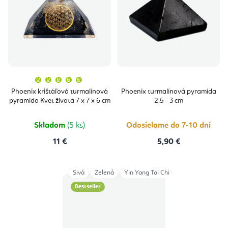
Priemerné
hodnotenie
produktu
Phoenix krištáľová turmalínová
Phoenix turmalínová pyramída
je
pyramída Kvet života 7 x 7 x 6 cm
2,5 - 3 cm
5,0
z
5
hviezdičiek.
Skladom
(5 ks)
Odosielame do 7-10 dní
11 €
5,90 €
Sivá
Zelená
Yin Yang Tai Chi Grey (4cm)
Yin Y
Bestseller