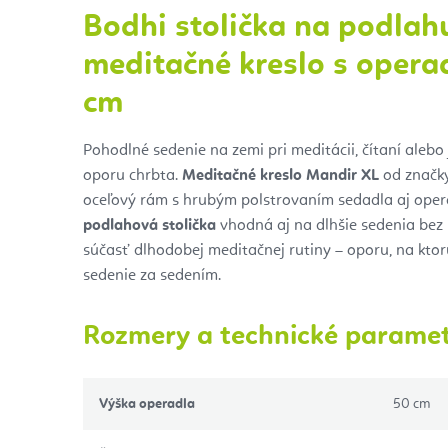
Bodhi stolička na podlah
meditačné kreslo s opera
cm
Pohodlné sedenie na zemi pri meditácii, čítaní alebo
oporu chrbta.
Meditačné kreslo Mandir XL
od značky
oceľový rám s hrubým polstrovaním sedadla aj oper
podlahová stolička
vhodná aj na dlhšie sedenia bez 
súčasť dlhodobej meditačnej rutiny – oporu, na kto
sedenie za sedením.
Rozmery a technické parame
Výška operadla
50 cm