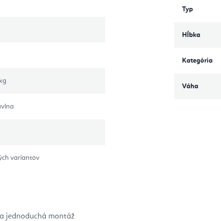
Typ
Hĺbka
Kategória
 kg
Váha
avlna
ých variantov
 a jednoduchá montáž