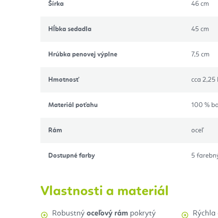
Šírka
46 cm
Hĺbka sedadla
45 cm
Hrúbka penovej výplne
7,5 cm
Hmotnosť
cca 2,25
Materiál poťahu
100 % b
Rám
oceľ
Dostupné farby
5 farebn
Vlastnosti a materiál
Robustný
oceľový rám
pokrytý
Rýchla