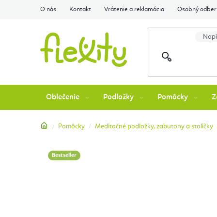
Prejsť
O nás
Kontakt
Vrátenie a reklamácia
Osobný odber 
na
obsah
Oblečenie
Podložky
Pomôcky
Z
Domov
Pomôcky
Meditačné podložky, zabutony a stoličky
Bestseller