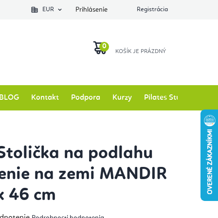
EUR
Prihlásenie
Registrácia
NÁKUPNÝ
KOŠÍK
BLOG
Kontakt
Podpora
Kurzy
Pilates Studio
Zna
Stolička na podlahu
enie na zemi MANDIR
x 46 cm
emerné
odnotenie
Podrobnosti hodnotenia