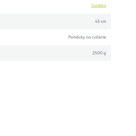
Stolička
45 cm
Pomôcky na cvičenie
2500 g