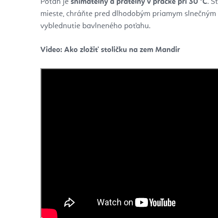
Poťah je
snímateľný a prateľný v práčke pri 30 °C
. S
mieste, chráňte pred dlhodobým priamym slnečným 
vyblednutie bavlneného poťahu.
Video: Ako zložiť stoličku na zem Mandir