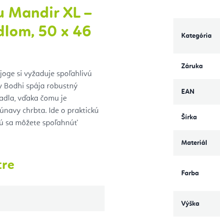
u Mandir XL –
dlom, 50 x 46
Kategória
Záruka
 joge si vyžaduje spoľahlivú
 Bodhi spája robustný
EAN
adla, vďaka čomu je
únavy chrbta. Ide o praktickú
Šírka
rú sa môžete spoľahnúť
Materiál
tre
Farba
Výška