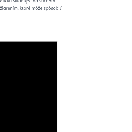
toličku skladujte na suchom
žiarením, ktoré môže spôsobiť