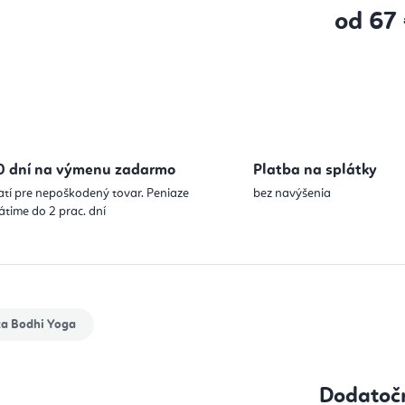
od
67
Jednotková
0 dní na výmenu zadarmo
Platba na splátky
atí pre nepoškodený tovar. Peniaze
bez navýšenia
átime do 2 prac. dní
ka
Bodhi Yoga
Dodatoč