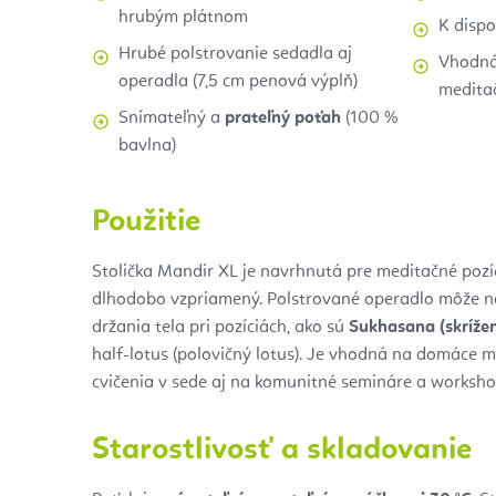
hrubým plátnom
K dispo
Hrubé polstrovanie sedadla aj
Vhodná
operadla (7,5 cm penová výplň)
medita
Snímateľný a
prateľný poťah
(100 %
bavlna)
Použitie
Stolička Mandir XL je navrhnutá pre meditačné pozíci
dlhodobo vzpriamený. Polstrované operadlo môže 
držania tela pri pozíciách, ako sú
Sukhasana (skríže
half-lotus (polovičný lotus). Je vhodná na domáce 
cvičenia v sede aj na komunitné semináre a worksho
Starostlivosť a skladovanie