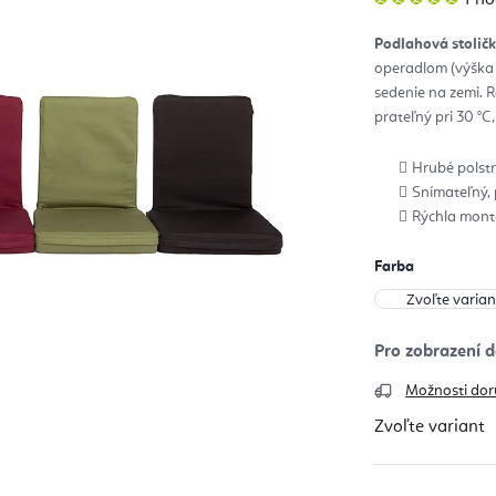
hod
pro
je
Podlahová stoli
5,0
z
operadlom (výška 
5
hvie
sedenie na zemi. 
prateľný pri 30 °C
Hrubé polstr
Snímateľný,
Rýchla mont
Farba
Možnosti dor
Zvoľte variant