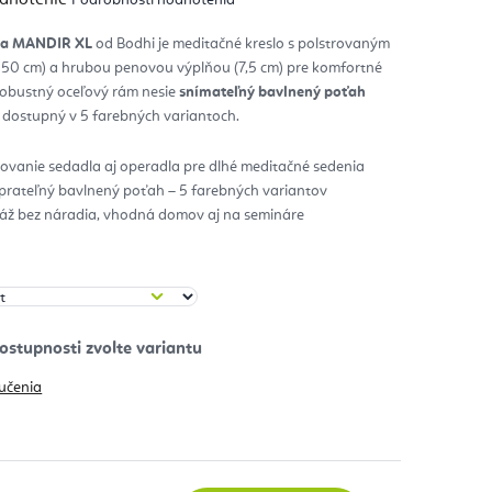
notenie
duktu
čka MANDIR XL
od Bodhi je meditačné kreslo s polstrovaným
50 cm) a hrubou penovou výplňou (7,5 cm) pre komfortné
zdičiek.
Robustný oceľový rám nesie
snímateľný bavlnený poťah
, dostupný v 5 farebných variantoch.
ovanie sedadla aj operadla pre dlhé meditačné sedenia
 prateľný bavlnený poťah – 5 farebných variantov
áž bez náradia, vhodná domov aj na semináre
učenia