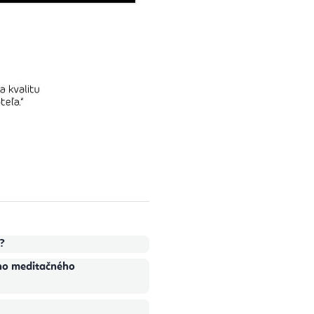
?
ého meditačného