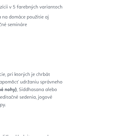
zícii v 5 farebných variantoch
 na domáce použitie aj
čné semináre
e, pri ktorých je chrbát
napomôcť udržaniu správneho
né nohy)
, Siddhasana alebo
meditačné sedenia, jogové
py.