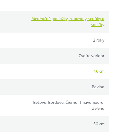
Meditačné podložky, zabutony, sedáky a
stoličky
2 roky
Zvoľte variant
46 cm
Bavlna
Béžová, Bordová, Čierna, Tmavomodrá,
Zelená
50 cm