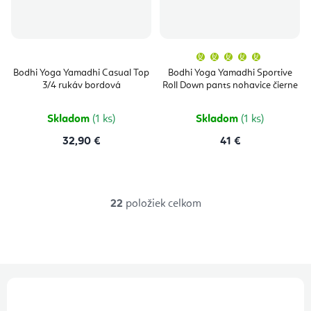
Priemern
hodnoten
produktu
Bodhi Yoga Yamadhi Casual Top
Bodhi Yoga Yamadhi Sportive
je
3/4 rukáv bordová
Roll Down pants nohavice čierne
5,0
z
5
hviezdičie
Skladom
(1 ks)
Skladom
(1 ks)
32,90 €
41 €
22
položiek celkom
O
v
l
á
Z
d
á
a