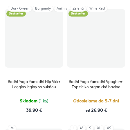
Dark Green
Burgundy
Anthracite
Zelená
Wine Red
Bestseller
Bestseller
Bodhi Yoga Yamadhi Hip Skirt
Bodhi Yoga Yamadhi Spaghetti
Leggins legíny so sukňou
Top tielko organická bavlna
Skladom
(1 ks)
Odosielame do 5-7 dní
39,90 €
26,90 €
od
M
L
M
S
XL
XS