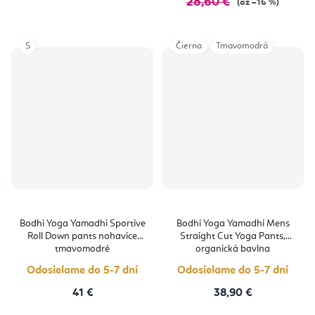
28,60 €
(až –16 %)
S
Čierna
Tmavomodrá
Bodhi Yoga Yamadhi Sportive
Bodhi Yoga Yamadhi Mens
Roll Down pants nohavice
Straight Cut Yoga Pants,
tmavomodré
organická bavlna
Odosielame do 5-7 dní
Odosielame do 5-7 dní
41 €
38,90 €