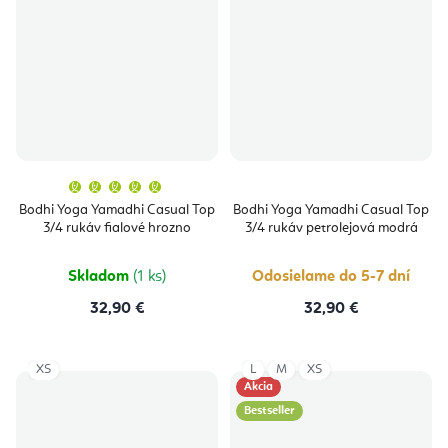
Priemerné
hodnotenie
produktu
Bodhi Yoga Yamadhi Casual Top
Bodhi Yoga Yamadhi Casual Top
je
3/4 rukáv fialové hrozno
3/4 rukáv petrolejová modrá
5,0
z
5
hviezdičiek.
Skladom
(1 ks)
Odosielame do 5-7 dní
32,90 €
32,90 €
XS
L
M
XS
Akcia
Bestseller