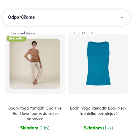
R
Odporúčame
a
d
Caramel Beige
L
M
S
V
e
Bestseller
ý
n
p
i
i
e
s
p
p
r
r
o
o
d
d
Bodhi Yoga Yamadhi Sportive
Bodhi Yoga Yamadhi Boat Neck
u
Roll Down pants dámske
Top tielko petrolejové
u
nohavice
k
k
Skladom
(1 ks)
Skladom
(1 ks)
t