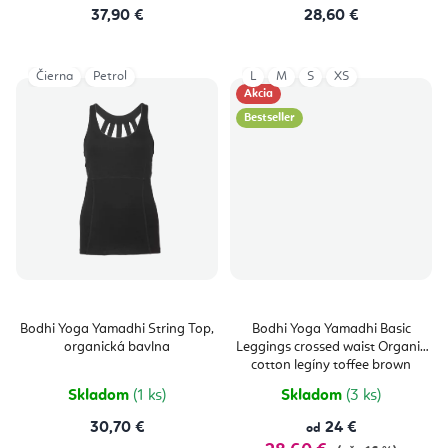
t
37,90 €
28,60 €
o
o
v
v
Čierna
Petrol
L
M
S
XS
Akcia
Bestseller
Bodhi Yoga Yamadhi String Top,
Bodhi Yoga Yamadhi Basic
organická bavlna
Leggings crossed waist Organic
cotton legíny toffee brown
Skladom
(1 ks)
Skladom
(3 ks)
30,70 €
24 €
od