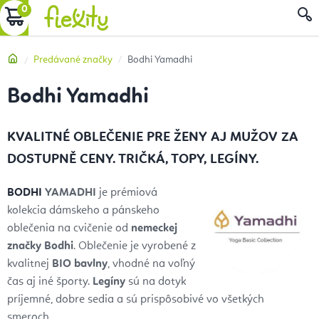
Prejsť
NÁKUPNÝ
na
obsah
KOŠÍK
Domov
Predávané značky
Bodhi Yamadhi
Bodhi Yamadhi
KVALITNÉ OBLEČENIE PRE ŽENY AJ MUŽOV ZA
DOSTUPNĚ CENY. TRIČKÁ, TOPY, LEGÍNY.
BODHI
YAMADHI
je prémiová
kolekcia dámskeho a pánskeho
oblečenia na cvičenie od
nemeckej
značky Bodhi
. Oblečenie je vyrobené z
kvalitnej
BIO
bavlny
, vhodné na voľný
čas aj iné športy.
Legíny
sú na dotyk
príjemné, dobre sedia a sú prispôsobivé vo všetkých
smeroch.