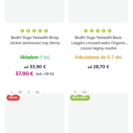
Priemerné
Priemern
hodnotenie
hodnoten
produktu
produktu
Bodhi Yoga Yamadhi Wrap
Bodhi Yoga Yamadhi Basic
je
je
Jacket zavinovací top čierny
Leggins crossed waist Organic
5,0
5,0
z
z
cotton legíny modré
5
5
hviezdičiek.
hviezdičie
Skladom
(1 ks)
Odosielame do 5-7 dní
33,90 €
28,70 €
od
od
37,90 €
(až –10 %)
L
M
S
XL
S
XS
Akcia
Bestseller