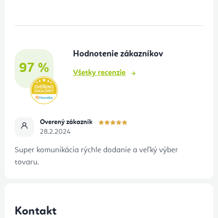
p
c
i
ä
e
t
p
Hodnotenie zákazníkov
i
97 %
r
e
Všetky recenzie
v
k
y
v
Overený zákazník
28.2.2024
ý
p
Super komunikácia rýchle dodanie a veľký výber
i
tovaru.
s
u
Kontakt