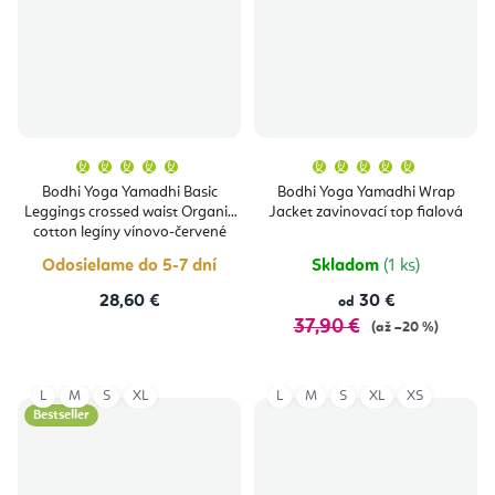
Priemerné
Priemern
hodnotenie
hodnoten
produktu
produktu
Bodhi Yoga Yamadhi Basic
Bodhi Yoga Yamadhi Wrap
je
je
Leggings crossed waist Organic
Jacket zavinovací top fialová
5,0
5,0
z
z
cotton legíny vínovo-červené
5
5
hviezdičiek.
hviezdičie
Odosielame do 5-7 dní
Skladom
(1 ks)
28,60 €
30 €
od
37,90 €
(až –20 %)
L
M
S
XL
L
M
S
XL
XS
Bestseller