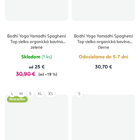
Bodhi Yoga Yamadhi Spaghetti
Bodhi Yoga Yamadhi Spaghetti
Top tielko organická bavlna
Top tielko organická bavlna
zelené
čierne
Skladom
(1 ks)
Odosielame do 5-7 dní
25 €
30,70 €
od
30,90 €
(až –19 %)
L
M
S
XL
XS
S
Bestseller