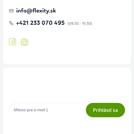
info
@
flexity.sk
+421 233 070 495
Prihlásenie odberu newslettera
Tajné akcie, výpredaje a súťaže na váš e-mail
Prihlásiť sa
Prihlásením odberu súhlasíte s
podmienkami ochrany osobných