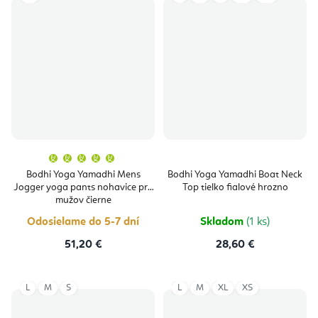
Priemerné
hodnotenie
produktu
Bodhi Yoga Yamadhi Mens
Bodhi Yoga Yamadhi Boat Neck
je
Jogger yoga pants nohavice pre
Top tielko fialové hrozno
5,0
z
mužov čierne
5
hviezdičiek.
Odosielame do 5-7 dní
Skladom
(1 ks)
51,20 €
28,60 €
L
M
S
L
M
XL
XS