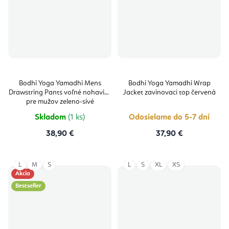
Bodhi Yoga Yamadhi Mens
Bodhi Yoga Yamadhi Wrap
Drawstring Pants voľné nohavice
Jacket zavinovací top červená
pre mužov zeleno-sivé
Skladom
(1 ks)
Odosielame do 5-7 dní
38,90 €
37,90 €
L
M
S
L
S
XL
XS
Akcia
Bestseller