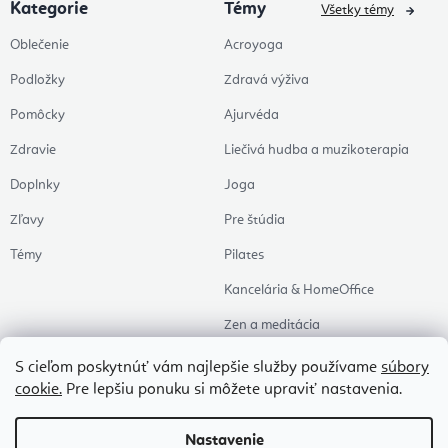
Kategorie
Témy
Všetky témy
Oblečenie
Acroyoga
Podložky
Zdravá výživa
Pomôcky
Ajurvéda
Zdravie
Liečivá hudba a muzikoterapia
Doplnky
Joga
Zľavy
Pre štúdia
Témy
Pilates
Kancelária & HomeOffice
Zen a meditácia
Aromaterapia
S cieľom poskytnúť vám najlepšie služby používame
súbory
cookie.
Pre lepšiu ponuku si môžete upraviť nastavenia.
Zdravý spánok
Naše obľúbené
Nastavenie