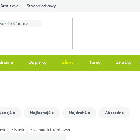
Bratislava
Stav objednávky
dravie
Doplnky
Zľavy
Témy
Značky
vanejšie
Najlacnejšie
Najdrahšie
Abecedne
ová
Béžová
Sivomodrá (cornflower)
Anthracit