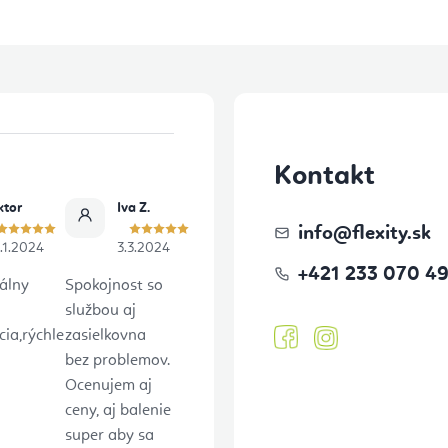
Kontakt
ktor
Iva Z.
info
@
flexity.sk
.1.2024
3.3.2024
+421 233 070 4
álny
Spokojnost so
službou aj
ia,rýchle
zasielkovna
bez problemov.
Ocenujem aj
ceny, aj balenie
super aby sa