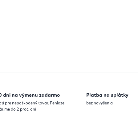
0 dní na výmenu zadarmo
Platba na splátky
atí pre nepoškodený tovar. Peniaze
bez navýšenia
átime do 2 prac. dní