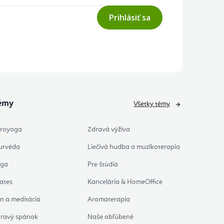
Prihlásiť sa
émy
Všetky témy
royoga
Zdravá výživa
urvéda
Liečivá hudba a muzikoterapia
oga
Pre štúdia
lates
Kancelária & HomeOffice
n a meditácia
Aromaterapia
ravý spánok
Naše obľúbené