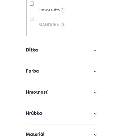
o
v
Lotuscrafts
1
v
MANDUKA
0
Dĺžka
Farba
Hmotnosť
Hrúbka
Materiál