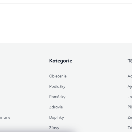
osobných údajov
Kategorie
T
Oblečenie
Ac
Podložky
Aj
Pomôcky
J
Zdravie
Pi
hnutie
Doplnky
Ze
Zľavy
Zd