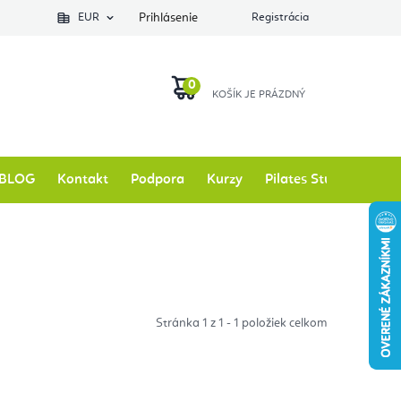
EUR
Prihlásenie
Registrácia
NÁKUPNÝ
KOŠÍK
BLOG
Kontakt
Podpora
Kurzy
Pilates Studio
Zna
Stránka
1
z
1
-
1
položiek celkom