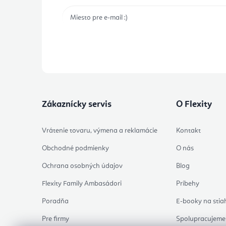
Prihlásením odberu súhlasíte s
podmienkami ochrany 
Zákaznícky servis
O Flexity
Vrátenie tovaru, výmena a reklamácie
Kontakt
Obchodné podmienky
O nás
Ochrana osobných údajov
Blog
Flexity Family Ambasádori
Príbehy
Poradňa
E-booky na stia
Pre firmy
Spolupracujeme