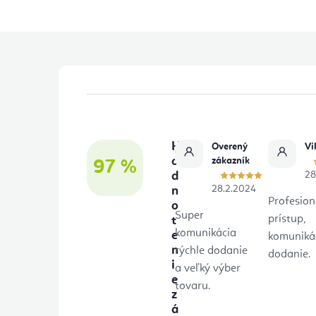
Z
á
p
H
Overený
Vi
ä
o
zákazník
97 %
d
28
t
28.2.2024
n
Profesion
o
i
Super
prístup,
t
e
komunikácia
e
komunikác
n
rýchle dodanie
dodanie.
i
a veľký výber
e
tovaru.
z
á