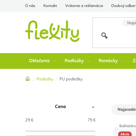
Prejsť
O nás
Kontakt
Vrátenie a reklamácia
Osobný odber 
na
obsah
Oblečenie
Podložky
Pomôcky
Z
Domov
Podložky
PU podložky
Cena
B
R
Najpredá
o
a
29
€
79
€
Baklažán
č
d
Akcia