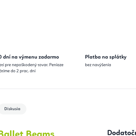
0 dní na výmenu zadarmo
Platba na splátky
atí pre nepoškodený tovar. Peniaze
bez navýšenia
átime do 2 prac. dní
Diskusia
Dodatoč
Ballet Beams