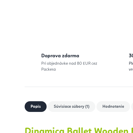
Doprava zdarma
3
Pri objednávke nad 80 EUR cez
Pl
Packeta
vr
Popis
Súvisiace súbory (1)
Hodnotenie
Dinamica Ballet Wooden 