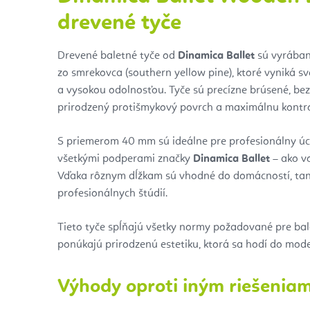
drevené tyče
Drevené baletné tyče od
Dinamica Ballet
sú vyrában
zo
smrekovca (southern yellow pine), ktoré vyniká 
a vysokou odolnosťou. Tyče sú precízne brúsené, bez
prirodzený protišmykový povrch a maximálnu kontro
S priemerom 40 mm sú ideálne pre profesionálny úc
všetkými podperami značky
Dinamica Ballet
– ako vo
Vďaka rôznym dĺžkam sú vhodné do domácností, tan
profesionálnych štúdií.
Tieto tyče spĺňajú všetky normy požadované pre bale
ponúkajú prirodzenú estetiku, ktorá sa hodí do moder
Výhody oproti iným riešenia