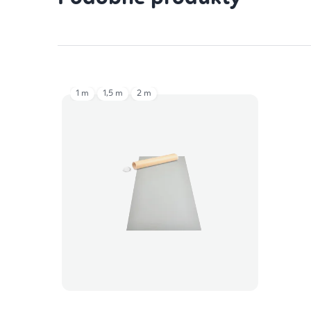
1 m
1,5 m
2 m