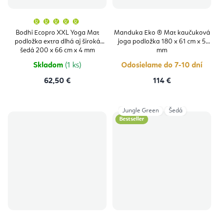
Priemerné
hodnotenie
produktu
Bodhi Ecopro XXL Yoga Mat
Manduka Eko ® Mat kaučuková
je
podložka extra dlhá aj široká
joga podložka 180 x 61 cm x 5
5,0
z
šedá 200 x 66 cm x 4 mm
mm
5
hviezdičiek.
Skladom
(1 ks)
Odosielame do 7-10 dní
62,50 €
114 €
Jungle Green
Šedá
Bestseller