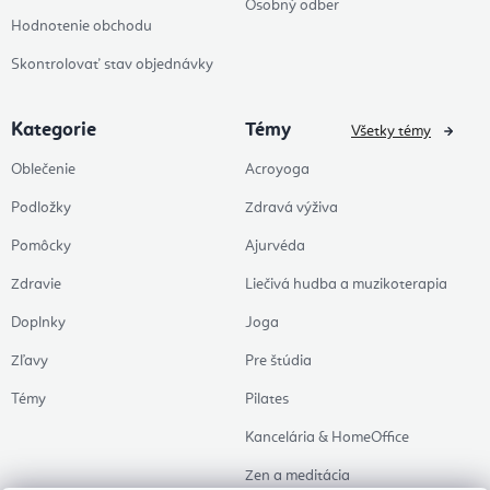
Osobný odber
Hodnotenie obchodu
Skontrolovať stav objednávky
Kategorie
Témy
Všetky témy
Oblečenie
Acroyoga
Podložky
Zdravá výživa
Pomôcky
Ajurvéda
Zdravie
Liečivá hudba a muzikoterapia
Doplnky
Joga
Zľavy
Pre štúdia
Témy
Pilates
Kancelária & HomeOffice
Zen a meditácia