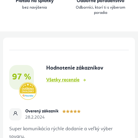
Platba na splátky
Odborné poradenstvo
e
bez navýšenia
Odborníci, ktorí ti s výberom
p
poradia
r
v
k
Z
y
á
v
p
ý
Hodnotenie zákazníkov
ä
p
97 %
t
i
Všetky recenzie
s
i
u
e
Overený zákazník
28.2.2024
Super komunikácia rýchle dodanie a veľký výber
tovaru.