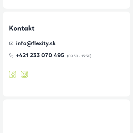
Kontakt
info
@
flexity.sk
+421 233 070 495
Prihlásenie odberu newslettera
Tajné akcie, výpredaje a súťaže na váš e-mail