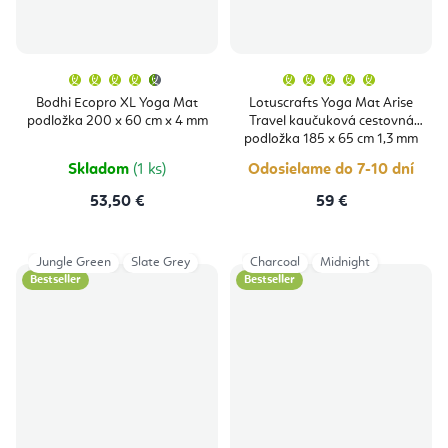
Priemerné
Priemern
hodnotenie
hodnoten
produktu
produktu
Bodhi Ecopro XL Yoga Mat
Lotuscrafts Yoga Mat Arise
je
je
podložka 200 x 60 cm x 4 mm
Travel kaučuková cestovná
4,9
5,0
z
z
podložka 185 x 65 cm 1,3 mm
5
5
hviezdičiek.
hviezdičie
Skladom
(1 ks)
Odosielame do 7-10 dní
53,50 €
59 €
Jungle Green
Slate Grey
Charcoal
Midnight
Bestseller
Bestseller