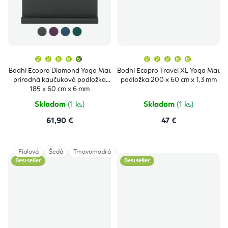
Priemerné
Priemern
hodnotenie
hodnoten
produktu
produktu
Bodhi Ecopro Diamond Yoga Mat
Bodhi Ecopro Travel XL Yoga Mat
je
je
prírodná kaučuková podložka
podložka 200 x 60 cm x 1,3 mm
4,9
5,0
z
z
185 x 60 cm x 6 mm
5
5
hviezdičiek.
hviezdičie
Skladom
(1 ks)
Skladom
(1 ks)
61,90 €
47 €
Fialová
Šedá
Tmavomodrá
Tmavozelená
Bestseller
Bestseller