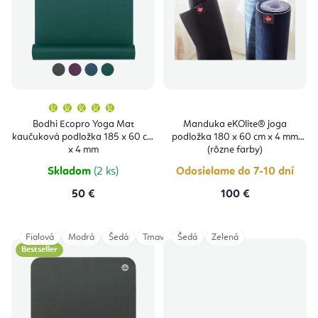
i
u
s
k
p
t
r
o
o
v
Priemerné
hodnotenie
produktu
d
Bodhi Ecopro Yoga Mat
Manduka eKOlite® joga
je
kaučuková podložka 185 x 60 cm
podložka 180 x 60 cm x 4 mm
5,0
u
z
x 4 mm
(rôzne farby)
5
hviezdičiek.
k
Skladom
(2 ks)
Odosielame do 7-10 dní
t
50 €
100 €
o
v
Fialová
Modrá
Šedá
Tmavozelená
Šedá
Zelená
Bestseller