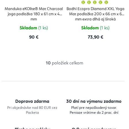
Priemern
hodnoten
produktu
Manduka eKOlite® Mat Charcoal
Bodhi Ecopro Diamond XXL Yoga
je
joga podložka 180 x 61 cm x 4
Mat podložka 200 x 66 cm x 6
5,0
z
mm
mm extra dlhá aj široká
5
hviezdičie
Skladom
(1 ks)
Skladom
(1 ks)
90 €
73,90 €
10
položiek celkom
O
v
l
á
d
Doprava zdarma
30 dní na výmenu zadarmo
a
Pri objednávke nad 80 EUR cez
Platí pre nepoškodený tovar.
Packeta
Peniaze vrátime do 2 prac. dní
c
i