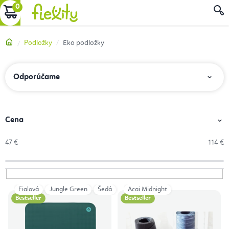
Prejsť
NÁKUPNÝ
na
obsah
KOŠÍK
Domov
Podložky
Eko podložky
R
Odporúčame
a
d
e
Cena
n
47
€
114
€
i
e
p
Fialová
Jungle Green
Šedá
Tmavomodrá
Acai Midnight
V
r
Bestseller
Bestseller
ý
o
p
d