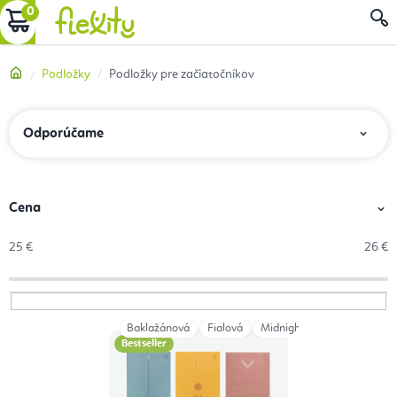
Prejsť
NÁKUPNÝ
na
obsah
KOŠÍK
Domov
Podložky
Podložky pre začiatočníkov
R
Odporúčame
a
d
e
Cena
n
25
€
26
€
i
e
p
Baklažánová
Fialová
Midnight (tmavomodrá)
V
r
Bestseller
ý
o
p
d