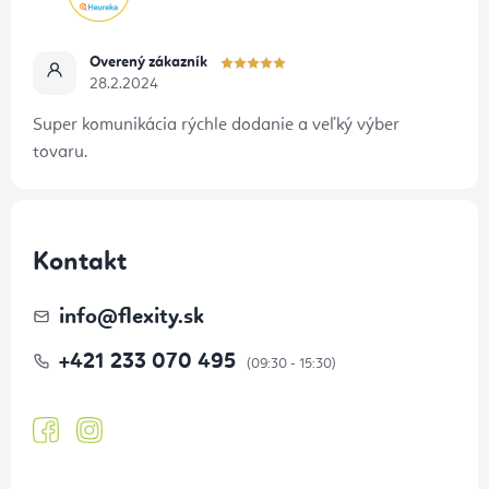
u
e
Overený zákazník
28.2.2024
Super komunikácia rýchle dodanie a veľký výber
tovaru.
Kontakt
info
@
flexity.sk
+421 233 070 495