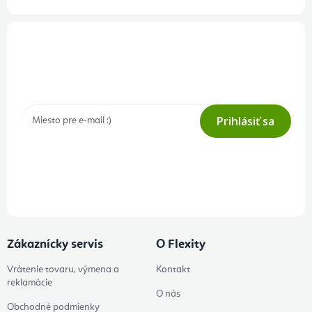
Prihlásenie odberu newslettera
Tajné akcie, výpredaje a súťaže na váš e-mail
Prihlásiť sa
Prihlásením odberu súhlasíte s
podmienkami ochrany osobných
údajov
Zákaznícky servis
O Flexity
Vrátenie tovaru, výmena a
Kontakt
reklamácie
O nás
Obchodné podmienky