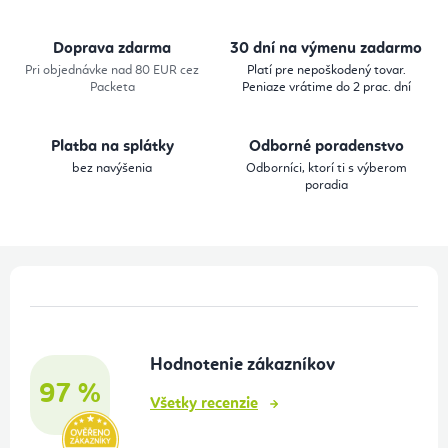
á
d
Doprava zdarma
30 dní na výmenu zadarmo
a
Pri objednávke nad 80 EUR cez
Platí pre nepoškodený tovar.
Packeta
Peniaze vrátime do 2 prac. dní
c
i
Platba na splátky
Odborné poradenstvo
e
bez navýšenia
Odborníci, ktorí ti s výberom
p
poradia
r
v
k
Z
y
á
v
p
ý
Hodnotenie zákazníkov
ä
p
97 %
t
i
Všetky recenzie
s
i