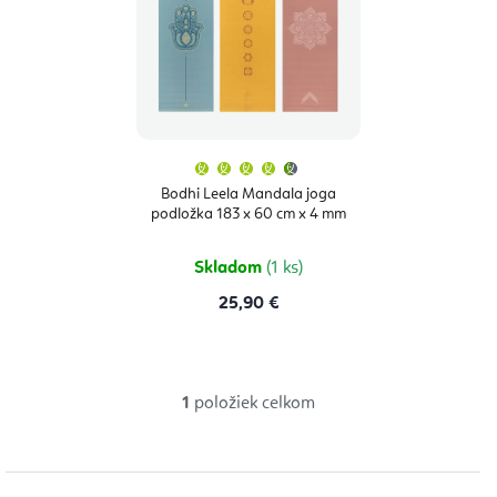
i
u
s
k
p
t
r
o
o
v
Priemerné
hodnotenie
produktu
d
Bodhi Leela Mandala joga
je
podložka 183 x 60 cm x 4 mm
4,7
u
z
5
hviezdičiek.
k
Skladom
(1 ks)
t
25,90 €
o
v
1
položiek celkom
O
v
l