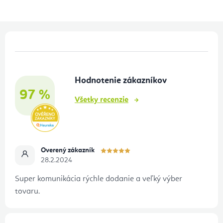
Z
á
p
Hodnotenie zákazníkov
ä
97 %
t
Všetky recenzie
i
e
Overený zákazník
28.2.2024
Super komunikácia rýchle dodanie a veľký výber
tovaru.