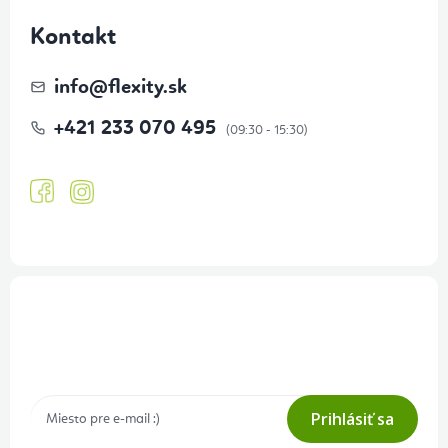
Kontakt
info
@
flexity.sk
+421 233 070 495
Prihlásenie odberu newslettera
Tajné akcie, výpredaje a súťaže na váš e-mail
Prihlásiť sa