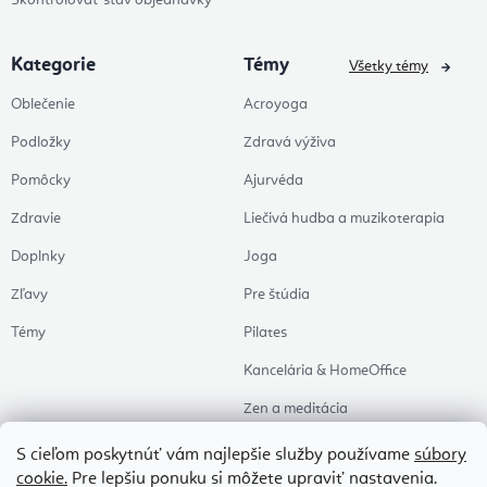
Skontrolovať stav objednávky
Kategorie
Témy
Všetky témy
Oblečenie
Acroyoga
Podložky
Zdravá výživa
Pomôcky
Ajurvéda
Zdravie
Liečivá hudba a muzikoterapia
Doplnky
Joga
Zľavy
Pre štúdia
Témy
Pilates
Kancelária & HomeOffice
Zen a meditácia
Aromaterapia
S cieľom poskytnúť vám najlepšie služby používame
súbory
cookie.
Pre lepšiu ponuku si môžete upraviť nastavenia.
Zdravý spánok