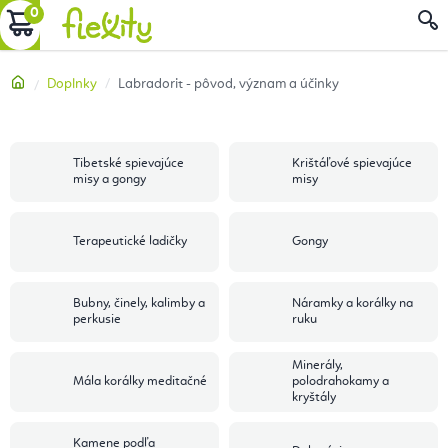
Prejsť
NÁKUPNÝ
na
obsah
KOŠÍK
Domov
Doplnky
Labradorit - pôvod, význam a účinky
Tibetské spievajúce
Krištáľové spievajúce
misy a gongy
misy
Terapeutické ladičky
Gongy
Bubny, činely, kalimby a
Náramky a korálky na
perkusie
ruku
Minerály,
Mála korálky meditačné
polodrahokamy a
kryštály
Kamene podľa