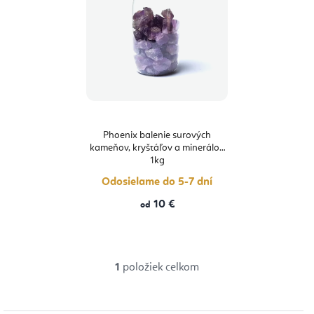
p
d
i
u
s
k
p
t
r
o
o
v
d
Phoenix balenie surových
kameňov, kryštáľov a minerálov
u
1kg
k
Odosielame do 5-7 dní
t
10 €
od
o
v
1
položiek celkom
O
v