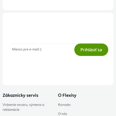
Prihlásenie odberu newslettera
Tajné akcie, výpredaje a súťaže na váš e-mail
Prihlásiť sa
Prihlásením odberu súhlasíte s
podmienkami ochrany osobných
údajov
Zákaznícky servis
O Flexity
Vrátenie tovaru, výmena a
Kontakt
reklamácie
O nás