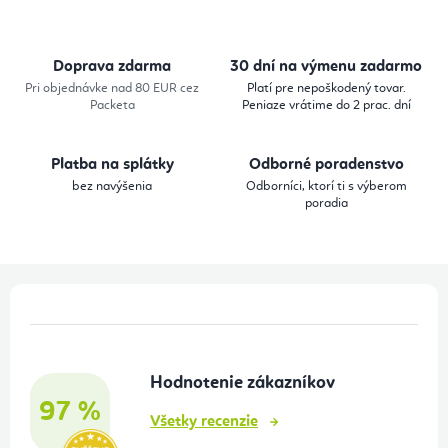
l
á
d
Doprava zdarma
30 dní na výmenu zadarmo
a
Pri objednávke nad 80 EUR cez
Platí pre nepoškodený tovar.
Packeta
Peniaze vrátime do 2 prac. dní
c
i
Platba na splátky
Odborné poradenstvo
e
bez navýšenia
Odborníci, ktorí ti s výberom
p
poradia
r
v
k
Z
y
á
v
p
ý
Hodnotenie zákazníkov
ä
p
97 %
t
i
Všetky recenzie