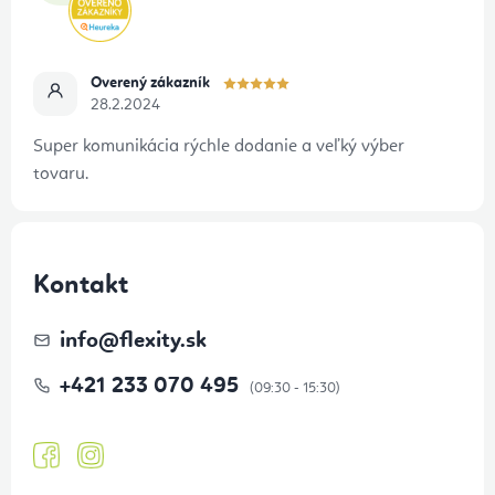
s
i
u
e
Overený zákazník
28.2.2024
Super komunikácia rýchle dodanie a veľký výber
tovaru.
Kontakt
info
@
flexity.sk
+421 233 070 495