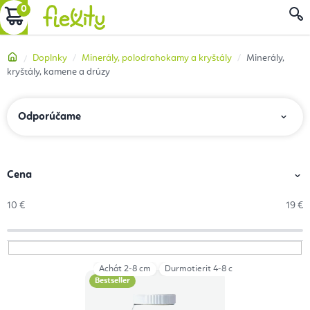
Prejsť
NÁKUPNÝ
na
obsah
KOŠÍK
Domov
Doplnky
Minerály, polodrahokamy a kryštály
Minerály,
kryštály, kamene a drúzy
R
Odporúčame
a
d
e
Cena
n
10
€
19
€
i
e
p
Achát 2-8 cm
Durmotierit 4-8 cm
Heliotrop 3-8
V
r
Bestseller
ý
o