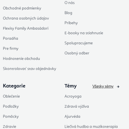
O nás
Obchodné podmienky
Blog
Ochrana osobných údajov
Príbehy
Flexity Family Ambasádori
E-booky na stiahnutie
Poradňa
Spolupracujeme
Pre firmy
Osobný odber
Hodnotenie obchodu
Skontrolovať stav objednávky
Kategorie
Témy
Všetky témy
Oblečenie
Acroyoga
Podložky
Zdravá výživa
Pomôcky
Ajurvéda
Zdravie
Liečivá hudba a muzikoterapia