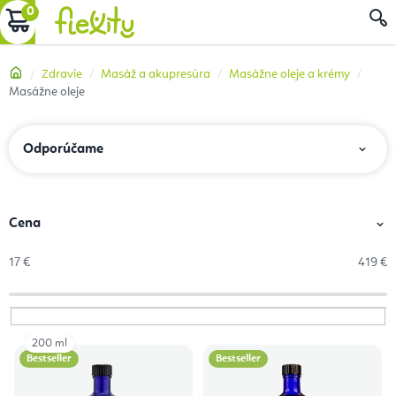
Prejsť
NÁKUPNÝ
na
obsah
KOŠÍK
Domov
Zdravie
Masáž a akupresúra
Masážne oleje a krémy
Masážne oleje
R
Odporúčame
a
d
e
Cena
n
17
€
419
€
i
e
p
200 ml
V
r
Bestseller
Bestseller
ý
o