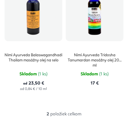
p
d
i
u
s
k
p
t
r
o
o
v
d
Nimi Ayurveda Balaswagandhadi
Nimi Ayurveda Tridosha
Thailam masážny olej na telo
Tanumardan masážny olej 200
u
ml
k
Skladom
(1 ks)
Skladom
(1 ks)
t
23,50 €
17 €
od
Jednotková
od 0,84 € / 10 ml
o
cena:
v
2
položiek celkom
O
v