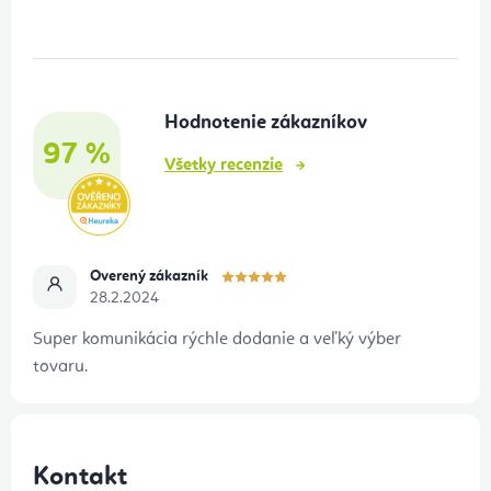
p
ä
t
Hodnotenie zákazníkov
i
97 %
e
Všetky recenzie
Overený zákazník
28.2.2024
Super komunikácia rýchle dodanie a veľký výber
tovaru.
Kontakt