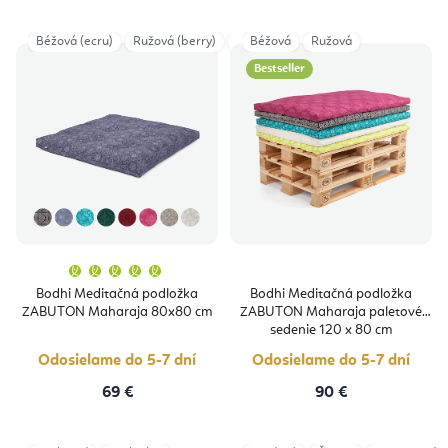
Béžová (ecru)
Ružová (berry)
Taupe
Béžová
Tmavočervená
Ružová
Tmavomo
Bestseller
Priemerné
hodnotenie
produktu
Bodhi Meditačná podložka
Bodhi Meditačná podložka
je
ZABUTON Maharaja 80x80 cm
ZABUTON Maharaja paletové
5,0
z
sedenie 120 x 80 cm
5
hviezdičiek.
Odosielame do 5-7 dní
Odosielame do 5-7 dní
69 €
90 €