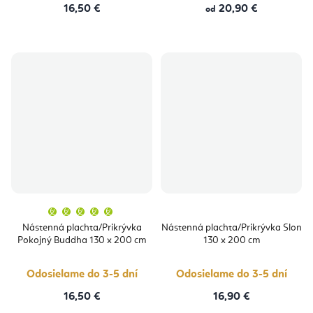
16,50 €
20,90 €
od
Priemerné
hodnotenie
produktu
Nástenná plachta/Prikrývka
Nástenná plachta/Prikrývka Slon
je
Pokojný Buddha 130 x 200 cm
130 x 200 cm
5,0
z
5
hviezdičiek.
Odosielame do 3-5 dní
Odosielame do 3-5 dní
16,50 €
16,90 €