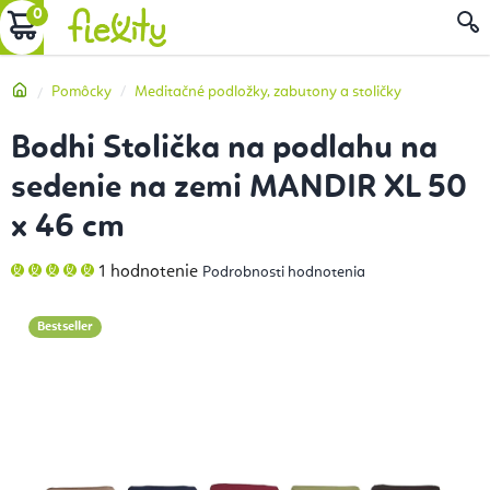
Prejsť
NÁKUPNÝ
na
obsah
KOŠÍK
Domov
Pomôcky
Meditačné podložky, zabutony a stoličky
Bodhi Stolička na podlahu na
sedenie na zemi MANDIR XL 50
x 46 cm
Priemerné
1 hodnotenie
Podrobnosti hodnotenia
hodnotenie
produktu
je
5,0
Bestseller
z
5
hviezdičiek.