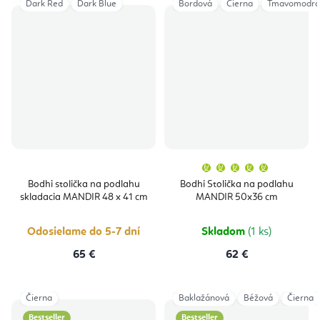
Dark Red
Dark Blue
Bordová
Čierna
Tmavomodrá
Priemern
hodnoten
produktu
Bodhi stolička na podlahu
Bodhi Stolička na podlahu
je
skladacia MANDIR 48 x 41 cm
MANDIR 50x36 cm
5,0
z
5
hviezdičie
Odosielame do 5-7 dní
Skladom
(1 ks)
65 €
62 €
Čierna
Baklažánová
Béžová
Čierna
Bestseller
Bestseller