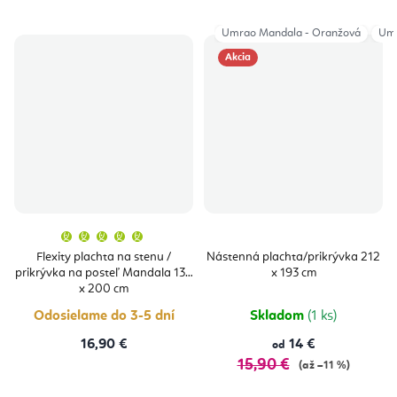
Umrao Mandala - Oranžová
Umr
Akcia
Priemerné
hodnotenie
produktu
Flexity plachta na stenu /
Nástenná plachta/prikrývka 212
je
prikrývka na posteľ Mandala 130
x 193 cm
5,0
z
x 200 cm
5
hviezdičiek.
Odosielame do 3-5 dní
Skladom
(1 ks)
16,90 €
14 €
od
15,90 €
(až –11 %)