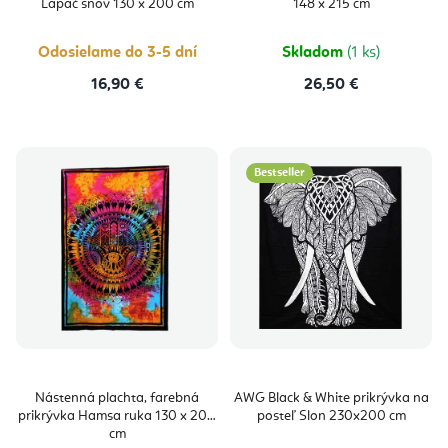
Lapač snov 130 x 200 cm
148 x 215 cm
5,0
z
5
hviezdičie
Odosielame do 3-5 dní
Skladom
(1 ks)
16,90 €
26,50 €
Bestseller
Nástenná plachta, farebná
AWG Black & White prikrývka na
prikrývka Hamsa ruka 130 x 200
posteľ Slon 230x200 cm
cm