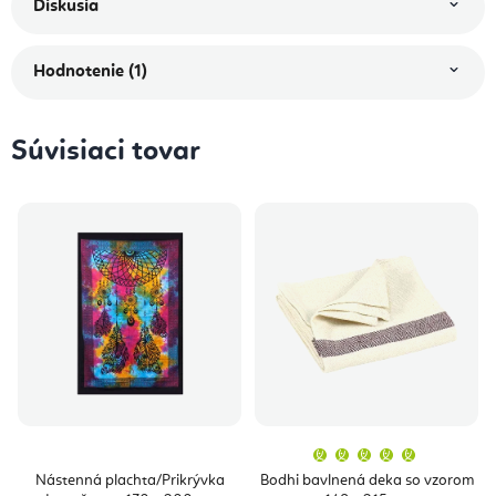
Diskusia
Hodnotenie (1)
Súvisiaci tovar
Priemern
hodnoten
produktu
Nástenná plachta/Prikrývka
Bodhi bavlnená deka so vzorom
je