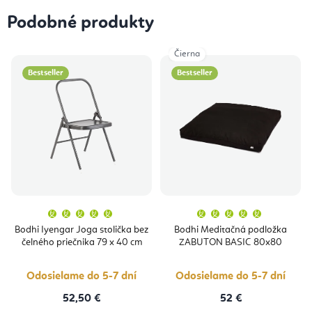
Podobné produkty
Čierna
Bestseller
Bestseller
Priemerné
Priemern
hodnotenie
hodnoten
produktu
produktu
Bodhi Iyengar Joga stolička bez
Bodhi Meditačná podložka
je
je
čelného priečnika 79 x 40 cm
ZABUTON BASIC 80x80
5,0
5,0
z
z
5
5
hviezdičiek.
hviezdičie
Odosielame do 5-7 dní
Odosielame do 5-7 dní
52,50 €
52 €