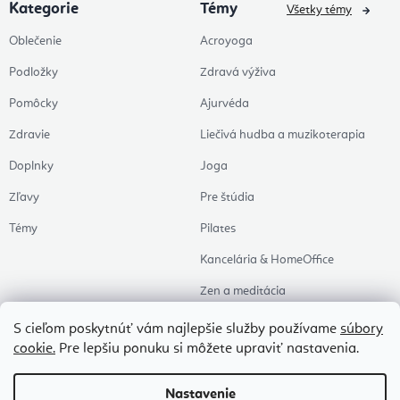
Kategorie
Témy
Všetky témy
Oblečenie
Acroyoga
Podložky
Zdravá výživa
Pomôcky
Ajurvéda
Zdravie
Liečivá hudba a muzikoterapia
Doplnky
Joga
Zľavy
Pre štúdia
Témy
Pilates
Kancelária & HomeOffice
Zen a meditácia
Aromaterapia
S cieľom poskytnúť vám najlepšie služby používame
súbory
cookie.
Pre lepšiu ponuku si môžete upraviť nastavenia.
Zdravý spánok
Naše obľúbené
Nastavenie