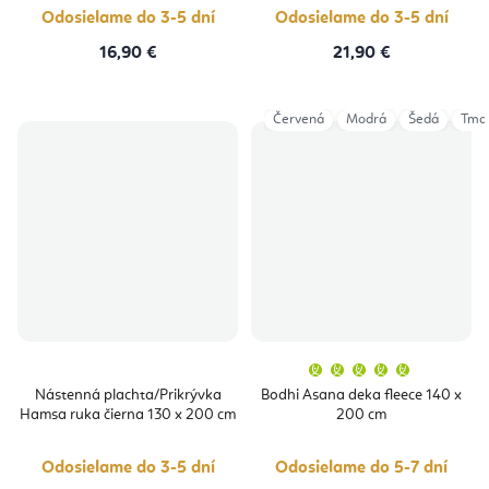
Odosielame do 3-5 dní
Odosielame do 3-5 dní
16,90 €
21,90 €
Červená
Modrá
Šedá
Tma
Priemern
hodnoten
produktu
Nástenná plachta/Prikrývka
Bodhi Asana deka fleece 140 x
je
Hamsa ruka čierna 130 x 200 cm
200 cm
5,0
z
5
hviezdičie
Odosielame do 3-5 dní
Odosielame do 5-7 dní