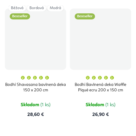
Béžová
Bordová
Modrá
Bestseller
Bestseller
Priemerné
Priemern
hodnotenie
hodnoten
produktu
produktu
Bodhi Shavasana bavlnená deka
Bodhi Bavlnená deka Waffle
je
je
150 x 200 cm
Piqué ecru 200 x 150 cm
5,0
5,0
z
z
5
5
hviezdičiek.
hviezdičie
Skladom
(1 ks)
Skladom
(1 ks)
28,60 €
26,90 €