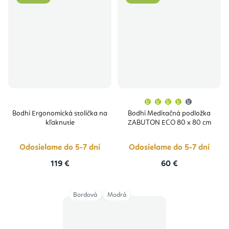
Priemern
hodnoten
produktu
Bodhi Ergonomická stolička na
Bodhi Meditačná podložka
je
kľaknutie
ZABUTON ECO 80 x 80 cm
4,0
z
5
hviezdičie
Odosielame do 5-7 dní
Odosielame do 5-7 dní
119 €
60 €
Bordová
Modrá