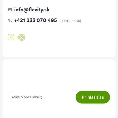
info
@
flexity.sk
+421 233 070 495
Prihlásenie odberu newslettera
Tajné akcie, výpredaje a súťaže na váš e-mail
Prihlásiť sa
Prihlásením odberu súhlasíte s
podmienkami ochrany osobných