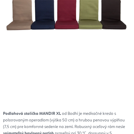
Podlahová stolička MANDIR XL
od Bodhi je meditačné kreslo s
polstrovaným operadlom (výška 50 cm) a hrubou penovou výplňou
(7,5 cm) pre komfortné sedenie na zemi. Robustný oceľový rám nesie
snímateľný bavlnený poťah
prateľný pri 30 °C, dostupný v 5