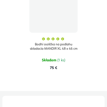
Priemerné
hodnotenie
produktu
Bodhi stolička na podlahu
je
skladacia MANDIR XL 48 x 46 cm
5,0
z
5
hviezdičiek.
Skladom
(1 ks)
75 €
Z
á