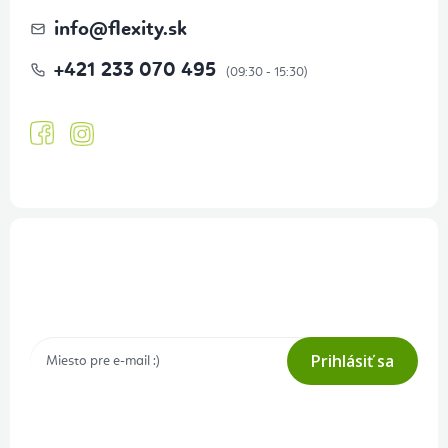
info
@
flexity.sk
+421 233 070 495
Prihlásenie odberu newslettera
Tajné akcie, výpredaje a súťaže na váš e-mail
Prihlásiť sa
Prihlásením odberu súhlasíte s
podmienkami ochrany osobných
údajov