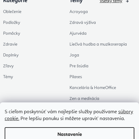
Kategorie
Témy
Všetky témy
Oblečenie
Acroyoga
Podložky
Zdravá výživa
Pomôcky
Ajurvéda
Zdravie
Liečivá hudba a muzikoterapia
Doplnky
Joga
Zľavy
Pre štúdia
Témy
Pilates
Kancelária & HomeOffice
Zen a meditácia
Aromaterapia
S cieľom poskytnúť vám najlepšie služby používame
súbory
cookie.
Pre lepšiu ponuku si môžete upraviť nastavenia.
Zdravý spánok
Naše obľúbené
Nastavenie