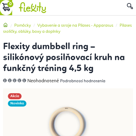
Prejsť
NÁKUPNÝ
na
obsah
KOŠÍK
Domov
Pomôcky
Vybavenie a stroje na Pilates - Apparatus
Pilates
stoličky, oblúky, boxy a doplnky
Flexity dumbbell ring –
silikónový posilňovací kruh na
funkčný tréning 4,5 kg
Priemerné
Neohodnotené
Podrobnosti hodnotenia
hodnotenie
produktu
je
0,0
Akcia
z
5
Novinka
hviezdičiek.