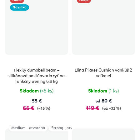
Akcia
Akcia
Novinka
Flexity dumbbell beam –
Elina Pilates Cushion vankúš 2
silikónová posilňovacia tyč na
veľkosti
funkčný tréning 6,8 kg
Skladom
(>5 ks)
Skladom
(1 ks)
55 €
80 €
od
65 €
119 €
(–15 %)
(až –32 %)
Medium - otvorená
Strong - otvorená
Strong - zatvorená