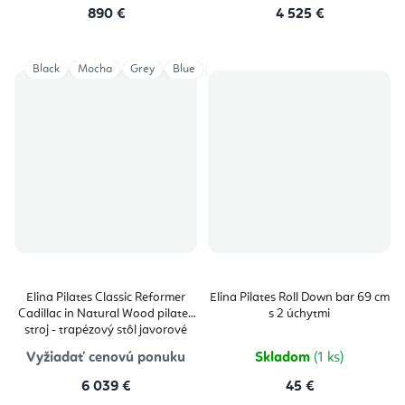
890 €
4 525 €
Black
Mocha
Grey
Blue
Ivory
Aged Rose
Eucalyptus
Elina Pilates Classic Reformer
Elina Pilates Roll Down bar 69 cm
Cadillac in Natural Wood pilates
s 2 úchytmi
stroj - trapézový stôl javorové
drevo 229 × 66 × 182 cm
Vyžiadať cenovú ponuku
Skladom
(1 ks)
6 039 €
45 €