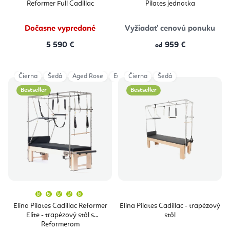
Reformer Full Cadillac
Pilates jednotka
Dočasne vypredané
Vyžiadať cenovú ponuku
5 590 €
959 €
od
Čierna
Šedá
Aged Rose
Eucalyptus
Čierna
Šedá
Bestseller
Bestseller
Priemerné
hodnotenie
produktu
Elina Pilates Cadillac Reformer
Elina Pilates Cadillac - trapézový
je
Elite - trapézový stôl s
stôl
5,0
z
Reformerom
5