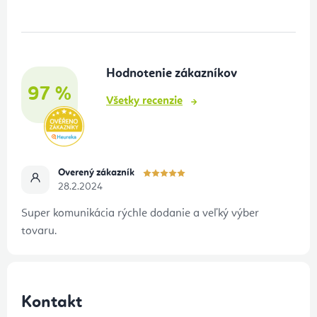
p
ä
t
Hodnotenie zákazníkov
i
97 %
e
Všetky recenzie
Overený zákazník
28.2.2024
Super komunikácia rýchle dodanie a veľký výber
tovaru.
Kontakt