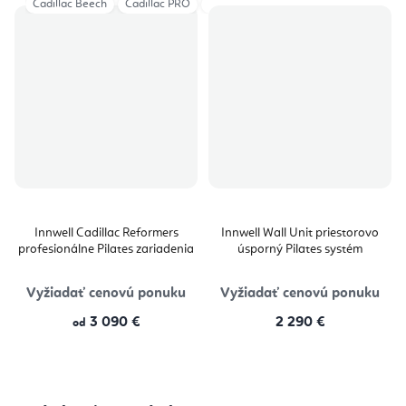
Cadillac Beech
Cadillac PRO
Cadillac Classical
Innwell Cadillac Reformers
Innwell Wall Unit priestorovo
profesionálne Pilates zariadenia
úsporný Pilates systém
Vyžiadať cenovú ponuku
Vyžiadať cenovú ponuku
3 090 €
2 290 €
od