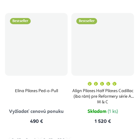
Bestseller
Bestseller
Priemern
hodnoten
produktu
Elina Pilates Ped-o-Pull
Align Pilates Half Pilates Cadillac
je
(iba rám) pre Reformery série A,
5,0
z
M & C
5
hviezdičie
Vyžiadať cenovú ponuku
Skladom
(1 ks)
490 €
1 520 €