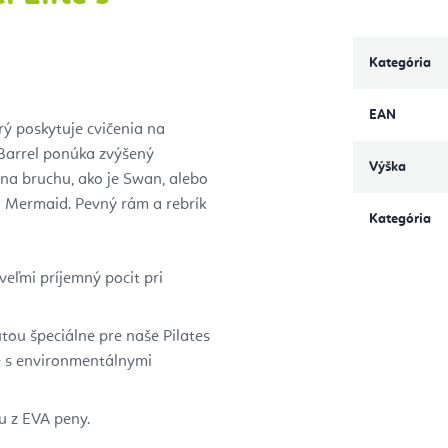
Kategória
EAN
rý poskytuje cvičenia na
. Barrel ponúka zvýšený
Výška
 na bruchu, ako je Swan, alebo
bo Mermaid. Pevný rám a rebrík
Kategória
eľmi príjemný pocit pri
tou špeciálne pre naše Pilates
e s environmentálnymi
u z EVA peny.