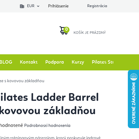
EUR
Prihlásenie
Registrácia
NÁKUPNÝ
KOŠÍK
BLOG
Kontakt
Podpora
Kurzy
Pilates Studio
Zna
lite s kovovou základňou
Pilates Ladder Barrel
s kovovou základňou
emerné
hodnotené
Podrobnosti hodnotenia
notenie
duktu
tajným tréningovým nástrojom, ktorý poskytuje jadrové