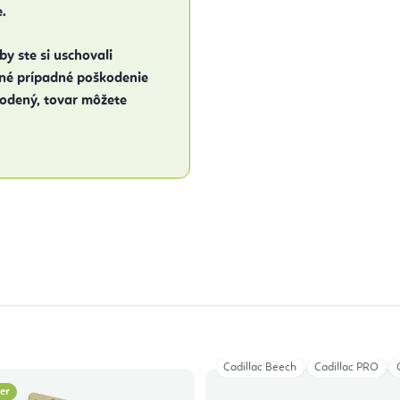
.
y ste si uschovali
žné prípadné poškodenie
kodený, tovar môžete
Cadillac Beech
Cadillac PRO
ler