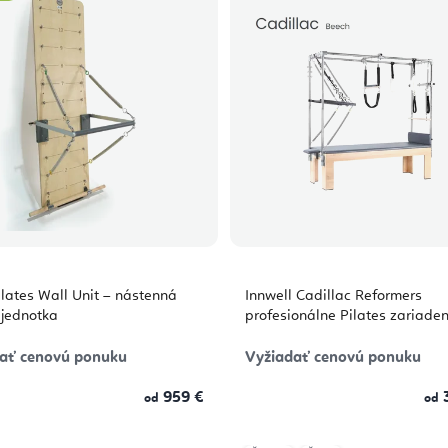
ilates Wall Unit – nástenná
Innwell Cadillac Reformers
 jednotka
profesionálne Pilates zariade
ať cenovú ponuku
Vyžiadať cenovú ponuku
959 €
3
od
od