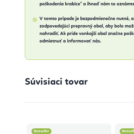
poškodenia krabice" a ihneď nám to oznámte
V tomto prípade je bezpodmienečne nutné, ab
zodpovedajúci prepravný obal, aby bolo mo
nahradiť. Ak príde vonkajší obal značne poš
odmietnuť a informovať nás.
Súvisiaci tovar
Bestseller
Bestsel