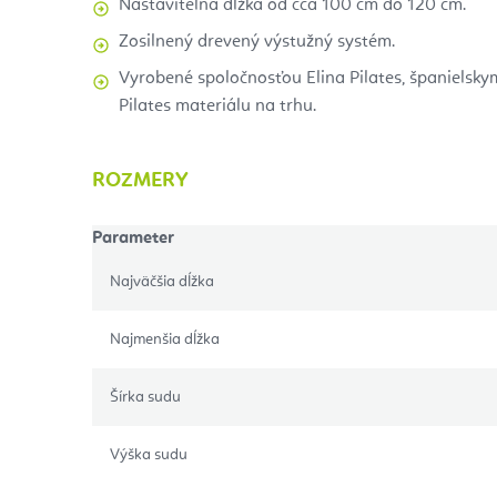
Nastaviteľná dĺžka od cca 100 cm do 120 cm.
Zosilnený drevený výstužný systém.
Vyrobené spoločnosťou Elina Pilates, španielsk
Pilates materiálu na trhu.
ROZMERY
Parameter
Najväčšia dĺžka
Najmenšia dĺžka
Šírka sudu
Výška sudu