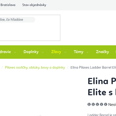
Bratislava
Stav objednávky
dravie
Doplnky
Zľavy
Témy
Značky
Pilates stoličky, oblúky, boxy a doplnky
Elina Pilates Ladder Barrel E
Elina 
Elite 
Pri
Neo
hod
pro
je
Ladder Barrel je 
0,0