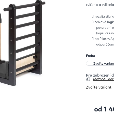
z
cvičenia a cvičenia
5
hvie
rozvíja silu
celkové
logi
potvrdení 
logistické 
na Pilates A
odporúčame
Farba
Možnosti dor
Zvoľte variant
od
1 