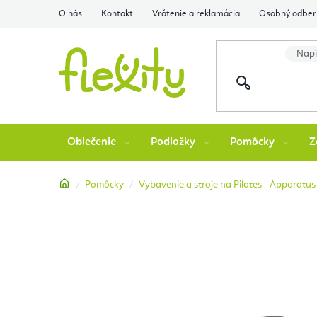
Prejsť
O nás
Kontakt
Vrátenie a reklamácia
Osobný odber 
na
obsah
Oblečenie
Podložky
Pomôcky
Z
Domov
Pomôcky
Vybavenie a stroje na Pilates - Apparatus