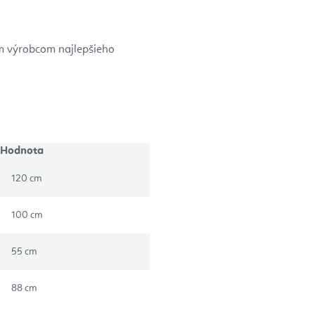
ym výrobcom najlepšieho
Hodnota
120 cm
100 cm
55 cm
88 cm