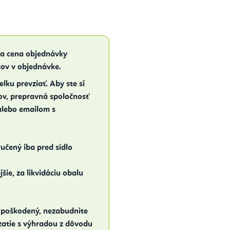
na cena objednávky
ov v objednávke.
elku prevziať. Aby ste si
ov, prepravná spoločnosť
alebo emailom s
učený iba pred sídlo
šie, za likvidáciu obalu
 poškodený, nezabudnite
zatie s výhradou z dôvodu