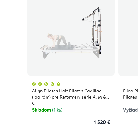
Priemerné
hodnotenie
produktu
Align Pilates Half Pilates Cadillac
Elina P
je
5,0
(iba rám) pre Reformery série A, M &
Pilates
z
C
5
hviezdičiek.
Skladom
(1 ks)
Vyžiad
1 520 €