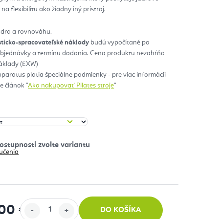
 na flexibilitu ako žiadny iný prístroj.
zdičiek.
 jadra a rovnováhu.
sticko-spracovateľské náklady
budú vypočítané po
objednávky a termínu dodania. Cena produktu nezahŕňa
náklady (EXW)
pparatus platia špeciálne podmienky - pre viac informácií
 článok "
Ako nakupovať Pilates stroje
"
učenia
400 €
DO KOŠÍKA