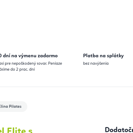
Jednotková
0 dní na výmenu zadarmo
Platba na splátky
atí pre nepoškodený tovar. Peniaze
bez navýšenia
átime do 2 prac. dní
lina Pilates
Dodatoč
l Elite s