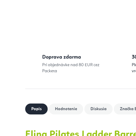
Doprava zdarma
3
Pri objednávke nad 80 EUR cez
Pl
Packeta
vr
Popis
Hodnotenie
Diskusia
Značka
E
Elina Pilates Ladder Barre