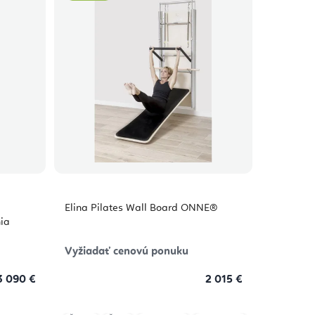
Elina Pilates Wall Board ONNE®
nia
Vyžiadať cenovú ponuku
 090 €
2 015 €