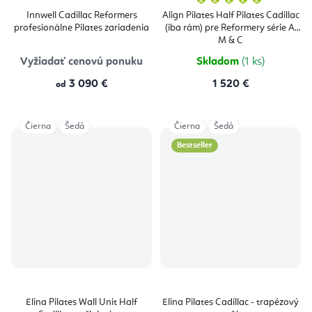
hodnoten
produktu
Innwell Cadillac Reformers
Align Pilates Half Pilates Cadillac
je
profesionálne Pilates zariadenia
(iba rám) pre Reformery série A,
5,0
z
M & C
5
hviezdičie
Vyžiadať cenovú ponuku
Skladom
(1 ks)
3 090 €
1 520 €
od
Čierna
Šedá
Čierna
Šedá
Bestseller
Elina Pilates Wall Unit Half
Elina Pilates Cadillac - trapézový