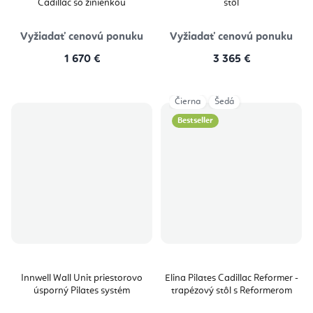
Cadillac so žinienkou
stôl
Vyžiadať cenovú ponuku
Vyžiadať cenovú ponuku
1 670 €
3 365 €
Čierna
Šedá
Bestseller
Innwell Wall Unit priestorovo
Elina Pilates Cadillac Reformer -
úsporný Pilates systém
trapézový stôl s Reformerom