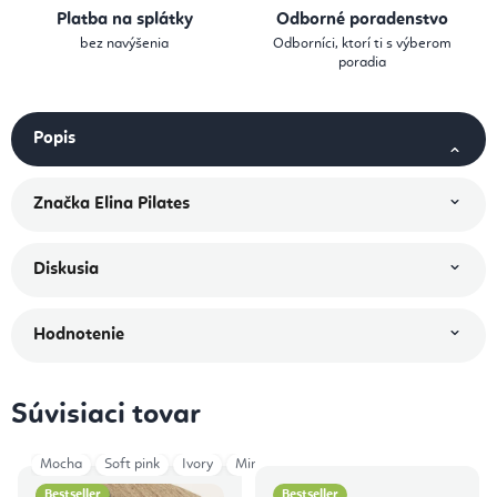
Platba na splátky
Odborné poradenstvo
bez navýšenia
Odborníci, ktorí ti s výberom
poradia
Popis
Značka
Elina Pilates
Diskusia
Hodnotenie
Súvisiaci tovar
Mocha
Soft pink
Ivory
Mint Green
Deep Teal
Vintage Rose
Bestseller
Bestseller