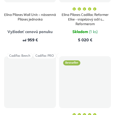
Priemern
hodnoten
produktu
Elina Pilates Wall Unit – nástenná
Elina Pilates Cadillac Reformer
je
Pilates jednotka
Elite - trapézový stôl s
5,0
z
Reformerom
5
hviezdičie
Vyžiadať cenovú ponuku
Skladom
(1 ks)
959 €
5 020 €
od
Cadillac Beech
Cadillac PRO
Cadillac Classical
Bestseller
Priemern