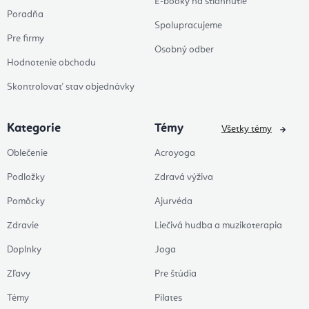
E-booky na stiahnutie
Poradňa
Spolupracujeme
Pre firmy
Osobný odber
Hodnotenie obchodu
Skontrolovať stav objednávky
Kategorie
Témy
Všetky témy
Oblečenie
Acroyoga
Podložky
Zdravá výživa
Pomôcky
Ajurvéda
Zdravie
Liečivá hudba a muzikoterapia
Doplnky
Joga
Zľavy
Pre štúdia
Témy
Pilates