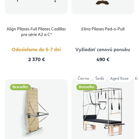
Align Pilates Full Pilates Cadillac
Elina Pilates Ped-o-Pull
pre série A2 a C*
Odosielame do 5-7 dní
Vyžiadať cenovú ponuku
2 370 €
490 €
Čierna
Šedá
Aged Rose
Eu
Bestseller
Bestseller