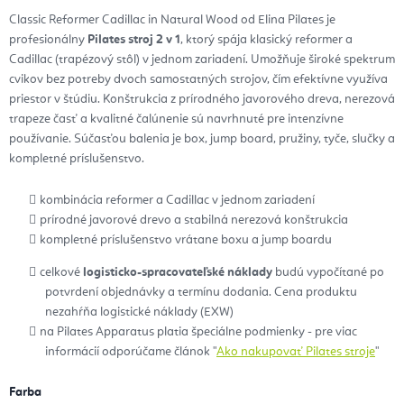
Classic Reformer Cadillac in Natural Wood od Elina Pilates je
profesionálny
Pilates stroj 2 v 1
, ktorý spája klasický reformer a
Cadillac (trapézový stôl) v jednom zariadení. Umožňuje široké spektrum
cvikov bez potreby dvoch samostatných strojov, čím efektívne využíva
priestor v štúdiu. Konštrukcia z prírodného javorového dreva, nerezová
trapeze časť a kvalitné čalúnenie sú navrhnuté pre intenzívne
používanie. Súčasťou balenia je box, jump board, pružiny, tyče, slučky a
kompletné príslušenstvo.
kombinácia reformer a Cadillac v jednom zariadení
prírodné javorové drevo a stabilná nerezová konštrukcia
kompletné príslušenstvo vrátane boxu a jump boardu
celkové
logisticko-spracovateľské náklady
budú vypočítané po
potvrdení objednávky a termínu dodania. Cena produktu
nezahŕňa logistické náklady (EXW)
na Pilates Apparatus platia špeciálne podmienky - pre viac
informácií odporúčame článok "
Ako nakupovať Pilates stroje
"
Farba