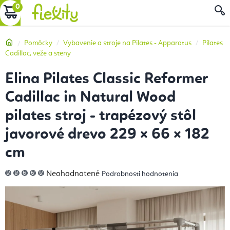
Prejsť
NÁKUPNÝ
na
obsah
KOŠÍK
Domov
Pomôcky
Vybavenie a stroje na Pilates - Apparatus
Pilates
Cadillac, veže a steny
Elina Pilates Classic Reformer
Cadillac in Natural Wood
pilates stroj - trapézový stôl
javorové drevo 229 × 66 × 182
cm
Priemerné
Neohodnotené
Podrobnosti hodnotenia
hodnotenie
produktu
je
0,0
z
5
hviezdičiek.