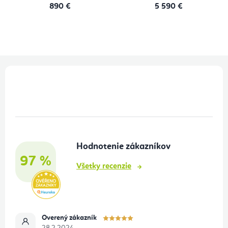
890 €
5 590 €
Z
á
p
ä
t
Hodnotenie zákazníkov
i
97 %
e
Všetky recenzie
Overený zákazník