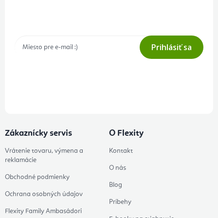
Prihlásenie odberu newslettera
Tajné akcie, výpredaje a súťaže na váš e-mail
Prihlásiť sa
Prihlásením odberu súhlasíte s
podmienkami ochrany osobných
údajov
Zákaznícky servis
O Flexity
Vrátenie tovaru, výmena a
Kontakt
reklamácie
O nás
Obchodné podmienky
Blog
Ochrana osobných údajov
Príbehy
Flexity Family Ambasádori