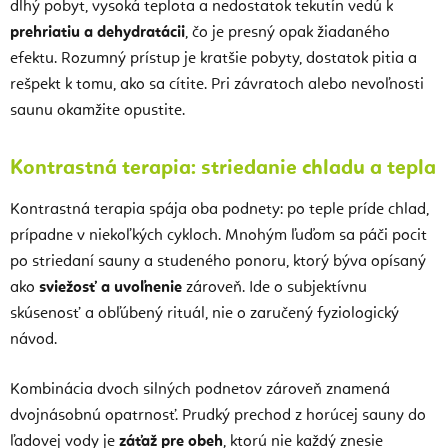
dlhý pobyt, vysoká teplota a nedostatok tekutín vedú k
prehriatiu a dehydratácii
, čo je presný opak žiadaného
efektu. Rozumný prístup je kratšie pobyty, dostatok pitia a
rešpekt k tomu, ako sa cítite. Pri závratoch alebo nevoľnosti
saunu okamžite opustite.
Kontrastná terapia: striedanie chladu a tepla
Kontrastná terapia spája oba podnety: po teple príde chlad,
prípadne v niekoľkých cykloch. Mnohým ľuďom sa páči pocit
po striedaní sauny a studeného ponoru, ktorý býva opísaný
ako
sviežosť a uvoľnenie
zároveň. Ide o subjektívnu
skúsenosť a obľúbený rituál, nie o zaručený fyziologický
návod.
Kombinácia dvoch silných podnetov zároveň znamená
dvojnásobnú opatrnosť. Prudký prechod z horúcej sauny do
ľadovej vody je
záťaž pre obeh
, ktorú nie každý znesie