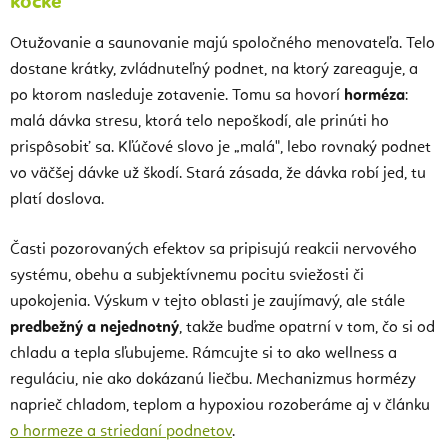
kocke
Otužovanie a saunovanie majú spoločného menovateľa. Telo
dostane krátky, zvládnuteľný podnet, na ktorý zareaguje, a
po ktorom nasleduje zotavenie. Tomu sa hovorí
horméza
:
malá dávka stresu, ktorá telo nepoškodí, ale prinúti ho
prispôsobiť sa. Kľúčové slovo je „malá", lebo rovnaký podnet
vo väčšej dávke už škodí. Stará zásada, že dávka robí jed, tu
platí doslova.
Časti pozorovaných efektov sa pripisujú reakcii nervového
systému, obehu a subjektívnemu pocitu sviežosti či
upokojenia. Výskum v tejto oblasti je zaujímavý, ale stále
predbežný a nejednotný
, takže buďme opatrní v tom, čo si od
chladu a tepla sľubujeme. Rámcujte si to ako wellness a
reguláciu, nie ako dokázanú liečbu. Mechanizmus hormézy
naprieč chladom, teplom a hypoxiou rozoberáme aj v článku
o hormeze a striedaní podnetov
.