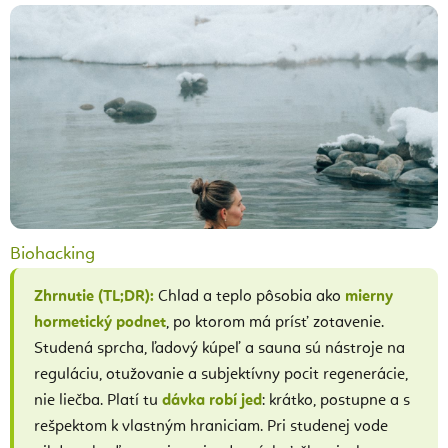
Biohacking
Zhrnutie (TL;DR):
Chlad a teplo pôsobia ako
mierny
hormetický podnet
, po ktorom má prísť zotavenie.
Studená sprcha, ľadový kúpeľ a sauna sú nástroje na
reguláciu, otužovanie a subjektívny pocit regenerácie,
nie liečba. Platí tu
dávka robí jed
: krátko, postupne a s
rešpektom k vlastným hraniciam. Pri studenej vode