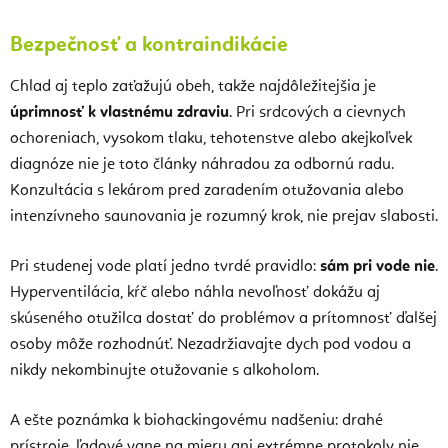
Bezpečnosť a kontraindikácie
Chlad aj teplo zaťažujú obeh, takže najdôležitejšia je
úprimnosť k vlastnému zdraviu
. Pri srdcových a cievnych
ochoreniach, vysokom tlaku, tehotenstve alebo akejkoľvek
diagnóze nie je toto články náhradou za odbornú radu.
Konzultácia s lekárom pred zaradením otužovania alebo
intenzívneho saunovania je rozumný krok, nie prejav slabosti.
Pri studenej vode platí jedno tvrdé pravidlo:
sám pri vode nie
.
Hyperventilácia, kŕč alebo náhla nevoľnosť dokážu aj
skúseného otužilca dostať do problémov a prítomnosť ďalšej
osoby môže rozhodnúť. Nezadržiavajte dych pod vodou a
nikdy nekombinujte otužovanie s alkoholom.
A ešte poznámka k biohackingovému nadšeniu: drahé
prístroje, ľadové vane na mieru ani extrémne protokoly nie