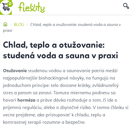
Prejsť
NÁKUPNÝ
na
obsah
KOŠÍK
Domov
BLOG
Chlad, teplo a otužovanie: studená voda a sauna v
praxi
Chlad, teplo a otužovanie:
studená voda a sauna v praxi
Otužovanie
studenou vodou a saunovanie patria medzi
najpopulárnejšie biohackingové návyky, no fungujú na
jednoduchom princípe: telo dostane krátky, zvládnuteľný
stres a potom sa zotaví. Tomuto miernemu podnetu sa
hovorí
horméza
a práve dávka rozhoduje o tom, či ide o
príjemnú reguláciu, alebo o zbytočné riziko. V tomto článku si
vecne prejdeme, ako pristupovať k chladu, teplu a
kontrastnej terapii rozumne a bezpečne.