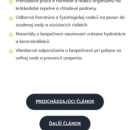
Prehľadové práce o hormeze a reakcii organizmu na
krátkodobé tepelné a chladové podnety.
Odborná literatúra o fyziologickej reakcii na ponor do
studenej vody a súvisiacich rizikách.
Materiály o bezpečnom saunovaní vrátane hydratácie
a kontraindikácií.
Všeobecné odporúčania o bezpečnosti pri pobyte vo
voľnej vode a prevencii utopenia.
PREDCHÁDZAJÚCI ČLÁNOK
ĎALŠÍ ČLÁNOK