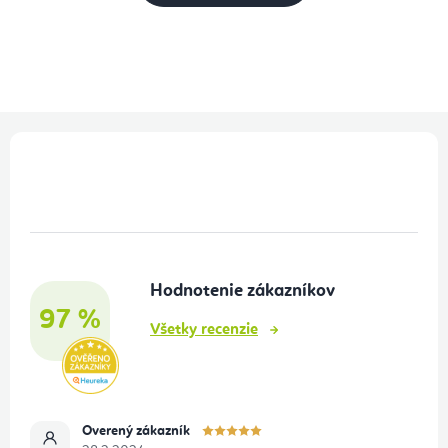
Z
á
p
ä
t
Hodnotenie zákazníkov
i
97 %
e
Všetky recenzie
Overený zákazník