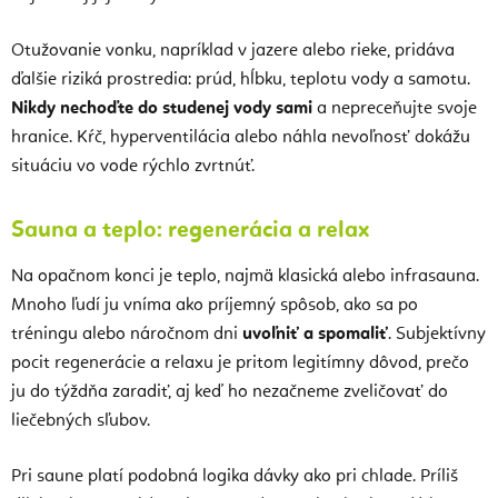
Otužovanie vonku, napríklad v jazere alebo rieke, pridáva
ďalšie riziká prostredia: prúd, hĺbku, teplotu vody a samotu.
Nikdy nechoďte do studenej vody sami
a nepreceňujte svoje
hranice. Kŕč, hyperventilácia alebo náhla nevoľnosť dokážu
situáciu vo vode rýchlo zvrtnúť.
Sauna a teplo: regenerácia a relax
Na opačnom konci je teplo, najmä klasická alebo infrasauna.
Mnoho ľudí ju vníma ako príjemný spôsob, ako sa po
tréningu alebo náročnom dni
uvoľniť a spomaliť
. Subjektívny
pocit regenerácie a relaxu je pritom legitímny dôvod, prečo
ju do týždňa zaradiť, aj keď ho nezačneme zveličovať do
liečebných sľubov.
Pri saune platí podobná logika dávky ako pri chlade. Príliš