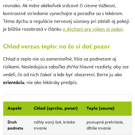
rovnako. Ak máte akékoľvek srdcové či cievne ťažkosti,
kontrastné striedanie vynechajte a poraďte sa s lekárom.
Téma dychu a regulácie nervovej sústavy pri záťaži aj pokoji
je bližšie rozobratá v článku
o dýchaní pre výkon aj pokoj
.
Chlad verzus teplo: na čo si dať pozor
Chlad a teplo nie sú zameniteľné, líšia sa podnetom aj
rizikami. Nasledujúca tabuľka zhŕňa hlavné rozdiely, aby ste
vedeli, čo od nich čakať a kde byť obozretní. Berte ju ako
orientáciu
, nie ako lekársky predpis.
Aspekt
Chlad (sprcha, ponor)
Teplo (sauna)
Druh
náhly ostrý šok, krátke
postupné prehriatie,
podnetu
trvanie
dlhšie trvanie