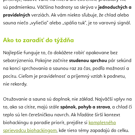
sú podmienkou. Väčšina hodnoty sa skrýva v
jednoduchých a
pravidelných
verziách. Ak vám niekto sľubuje, že chlad alebo
sauna niečo „vyliečia" alebo „spália tuk", je to varovný signál.
Ako to zaradiť do týždňa
Najlepšie funguje to, čo dokážete robiť opakovane bez
sebatrýznenia. Pokojne začnite
studenou sprchou
pár sekúnd
na konci sprchovania a saunou raz za čas, podľa možností a
pocitu. Cieľom je pravidelnosť a príjemný vzťah k podnetu,
nie rekordy.
Otužovanie a sauna sú doplnok, nie základ. Najväčší vplyv na
to, ako sa cítite, majú stále
spánok, pohyb a strava
, a chlad či
teplo sú len čerešničkou navrch. Ak hľadáte širší kontext
biohackingu a poradie priorít, prejdite si
kompletného
sprievodcu biohackingom
, kde tieto témy zapadajú do celku.