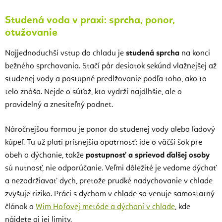
Studená voda v praxi: sprcha, ponor,
otužovanie
Najjednoduchší vstup do chladu je
studená sprcha
na konci
bežného sprchovania. Stačí pár desiatok sekúnd vlažnejšej až
studenej vody a postupné predlžovanie podľa toho, ako to
telo znáša. Nejde o súťaž, kto vydrží najdlhšie, ale o
pravidelný a znesiteľný podnet.
Náročnejšou formou je ponor do studenej vody alebo ľadový
kúpeľ. Tu už platí prísnejšia opatrnosť: ide o väčší šok pre
obeh a dýchanie, takže
postupnosť a sprievod ďalšej osoby
sú nutnosť, nie odporúčanie. Veľmi dôležité je vedome dýchať
a nezadržiavať dych, pretože prudké nadychovanie v chlade
zvyšuje riziko. Práci s dychom v chlade sa venuje samostatný
článok o
Wim Hofovej metóde a dýchaní v chlade
, kde
nájdete aj jej limity.