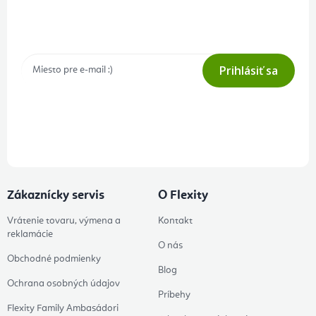
Prihlásenie odberu newslettera
Tajné akcie, výpredaje a súťaže na váš e-mail
Prihlásiť sa
Prihlásením odberu súhlasíte s
podmienkami ochrany osobných
údajov
Zákaznícky servis
O Flexity
Vrátenie tovaru, výmena a
Kontakt
reklamácie
O nás
Obchodné podmienky
Blog
Ochrana osobných údajov
Príbehy
Flexity Family Ambasádori