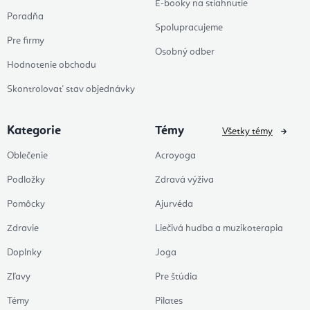
E-booky na stiahnutie
Poradňa
Spolupracujeme
Pre firmy
Osobný odber
Hodnotenie obchodu
Skontrolovať stav objednávky
Kategorie
Témy
Všetky témy
Oblečenie
Acroyoga
Podložky
Zdravá výživa
Pomôcky
Ajurvéda
Zdravie
Liečivá hudba a muzikoterapia
Doplnky
Joga
Zľavy
Pre štúdia
Témy
Pilates