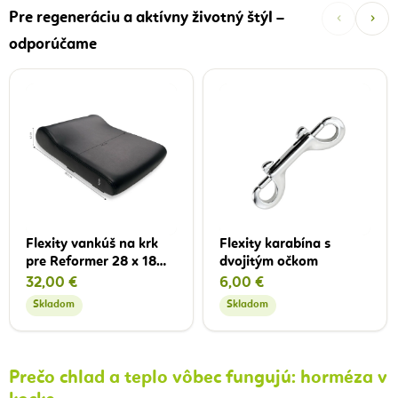
‹
›
Pre regeneráciu a aktívny životný štýl –
odporúčame
Flexity vankúš na krk
Flexity karabína s
pre Reformer 28 x 18
dvojitým očkom
cm
32,00 €
6,00 €
Skladom
Skladom
Prečo chlad a teplo vôbec fungujú: horméza v