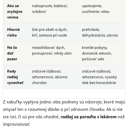
Ako sa
nakopnutie, bdelosť,
upokojenie,
zvyčajne
sviežosť
uvoľnenie, relax
vníma
Hlavné
šok pre obeh a dych,
prehriatie,
riziko
kŕč, samota pri vode
dehydratácia, závrat
Na čo
nezadržiavať dych,
kratšie pobyty,
dať
postupnosť, nikdy sám
dostatok tekutín,
pozor
počúvať telo
Kedy
srdcové ťažkosti,
srdcové ťažkosti,
radšej
tehotenstvo, akútna
tehotenstvo, vysoký
vynechať
choroba
tlak bez konzultácie
Z tabuľky vyplýva jedno: oba podnety sú nástroje, ktoré majú
zmysel len v rozumnej dávke a pri zdravom človeku. Ak si nie
ste istí, či sú pre vás vhodné,
radšej sa poraďte s lekárom
než
improvizovať.