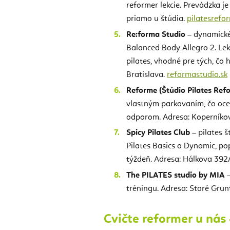
reformer lekcie. Prevádzka j
priamo u štúdia.
pilatesrefo
Re:forma Studio
– dynamické
Balanced Body Allegro 2. Lekc
pilates, vhodné pre tých, čo 
Bratislava.
reformastudio.sk
Reforme (Štúdio Pilates Ref
vlastným parkovaním, čo oce
odporom. Adresa: Koperníkov
Spicy Pilates Club
– pilates 
Pilates Basics a Dynamic, po
týždeň. Adresa: Hálkova 392/
The PILATES studio by MIA
–
tréningu. Adresa: Staré Grunt
Cvičte reformer u nás