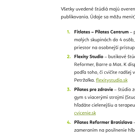
Všetky uvedené štúdiá majú overen
publikovania. Údaje sa môžu meniť,
Fitlates – Pilates Centrum
– 
malých skupinách do 4 osôb, 
priestor na osobnejší prístup
Flexity Studio
– butikové štú
Reformer, Barre a Mat. K disp
podľa toho, či cvičíte radšej
Petržalka.
flexitystudio.sk
Pilates pre zdravie
– štúdio z
gym s viacerými strojmi (Stu
hľadáte cielenejšiu a terapeu
cvicenie.sk
Pilates Reformer Bratislava
–
zameraním na posilnenie hlbo