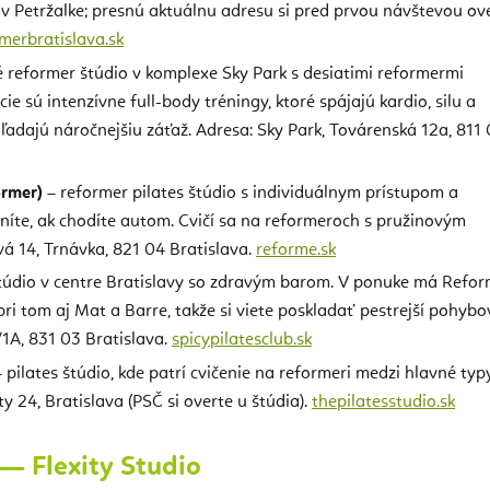
e v Petržalke; presnú aktuálnu adresu si pred prvou návštevou ov
rmerbratislava.sk
 reformer štúdio v komplexe Sky Park s desiatimi reformermi
ie sú intenzívne full-body tréningy, ktoré spájajú kardio, silu a
hľadajú náročnejšiu záťaž. Adresa: Sky Park, Továrenská 12a, 811
ormer)
– reformer pilates štúdio s individuálnym prístupom a
níte, ak chodíte autom. Cvičí sa na reformeroch s pružinovým
á 14, Trnávka, 821 04 Bratislava.
reforme.sk
štúdio v centre Bratislavy so zdravým barom. V ponuke má Refo
pri tom aj Mat a Barre, takže si viete poskladať pestrejší pohybo
1A, 831 03 Bratislava.
spicypilatesclub.sk
 pilates štúdio, kde patrí cvičenie na reformeri medzi hlavné typ
y 24, Bratislava (PSČ si overte u štúdia).
thepilatesstudio.sk
 — Flexity Studio