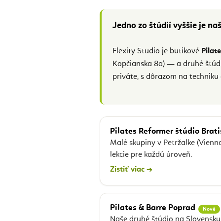
Jedno zo štúdií vyššie je na
Flexity Studio je butikové
Pilat
Kopčianska 8a) — a druhé štú
priváte, s dôrazom na techniku 
Pilates Reformer štúdio Brat
Malé skupiny v Petržalke (Vienna
lekcie pre každú úroveň.
Zistiť viac →
Pilates & Barre Poprad
Nové
Naše druhé štúdio na Slovensku