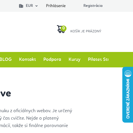
EUR
Prihlásenie
Registrácia
NÁKUPNÝ
KOŠÍK
BLOG
Kontakt
Podpora
Kurzy
Pilates Studio
Zna
ave
nuku z oficiálnych webov. Je určený
ý čas cvičíte. Nejde o platený
ácií, takže si finálne porovnanie