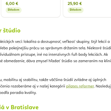
Pilates Reformer
6,00 €
25,90 €
Skladom
Skladom
r štúdio
ických vecí: lokalita a dostupnosť, veľkosť skupiny, štýl lekcií a 
alebo pokojnejšiu prácu so správnym držaním tela. Niektoré štúd
viduálnom prístupe, iné na intenzívnych full-body lekciách. Ak
ické obmedzenie, dáva zmysel hľadať štúdio so zameraním na klin
u, mobilitu aj stabilitu, takže väčšina štúdií zvládne aj úplných
ičenia rozoberáme aj v našej kategórii
pilates reformer
. Nasleduj
odľa poradia kvality.
á v Bratislave