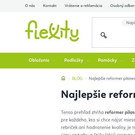
Prejsť
O nás
Kontakt
Vrátenie a reklamácia
Osobný odber 
na
obsah
Oblečenie
Podložky
Pomôcky
Z
Domov
BLOG
Najlepšie reformer pilates
Najlepšie refor
Tento prehľad zhŕňa
reformer pilat
pre každého, kto si chce nájsť miest
rebríček ani hodnotenie kvality, je