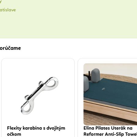
y
ratislave
dporúčame
Flexity karabína s dvojitým
Elina Pilates Uterák na
očkom
Reformer Anti-Slip Towel