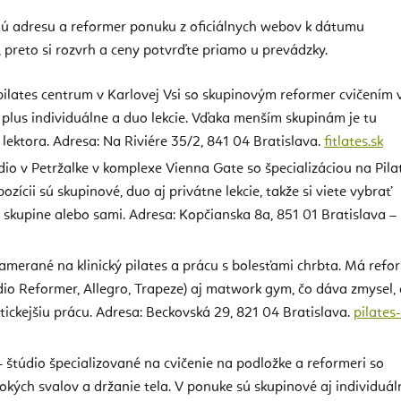
ú adresu a reformer ponuku z oficiálnych webov k dátumu
 preto si rozvrh a ceny potvrďte priamo u prevádzky.
pilates centrum v Karlovej Vsi so skupinovým reformer cvičením 
plus individuálne a duo lekcie. Vďaka menším skupinám je tu
 lektora. Adresa: Na Riviére 35/2, 841 04 Bratislava.
fitlates.sk
dio v Petržalke v komplexe Vienna Gate so špecializáciou na Pila
ozícii sú skupinové, duo aj privátne lekcie, takže si viete vybrať
 v skupine alebo sami. Adresa: Kopčianska 8a, 851 01 Bratislava –
amerané na klinický pilates a prácu s bolesťami chrbta. Má refo
dio Reformer, Allegro, Trapeze) aj matwork gym, čo dáva zmysel, 
tickejšiu prácu. Adresa: Beckovská 29, 821 04 Bratislava.
pilates-
 štúdio špecializované na cvičenie na podložke a reformeri so
kých svalov a držanie tela. V ponuke sú skupinové aj individuál