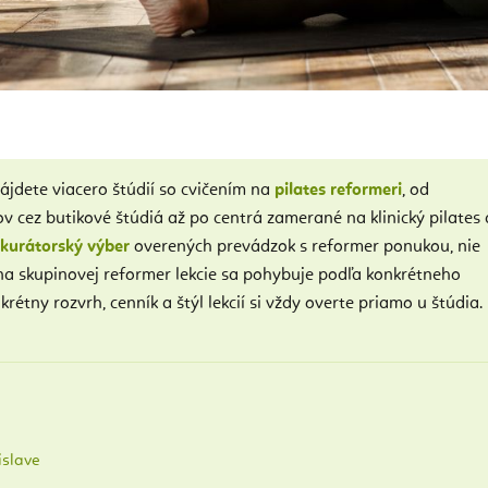
ájdete viacero štúdií so cvičením na
pilates reformeri
, od
 cez butikové štúdiá až po centrá zamerané na klinický pilates 
kurátorský výber
overených prevádzok s reformer ponukou, nie
ena skupinovej reformer lekcie sa pohybuje podľa konkrétneho
étny rozvrh, cenník a štýl lekcií si vždy overte priamo u štúdia.
islave