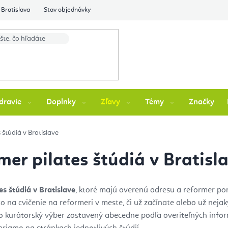
Bratislava
Stav objednávky
dravie
Doplnky
Zľavy
Témy
Značky
 štúdiá v Bratislave
mer pilates štúdiá v Bratisl
es štúdiá v Bratislave
, ktoré majú overenú adresu a reformer po
o na cvičenie na reformeri v meste, či už začínate alebo už nejak
 to kurátorský výber zostavený abecedne podľa overiteľných inform