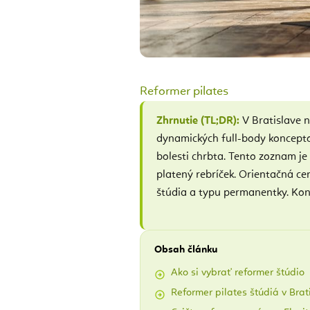
Reformer pilates
Zhrnutie (TL;DR):
V Bratislave n
dynamických full-body konceptov
bolesti chrbta. Tento zoznam je
platený rebríček. Orientačná c
štúdia a typu permanentky. Konkr
Obsah článku
Ako si vybrať reformer štúdio
Reformer pilates štúdiá v Brat