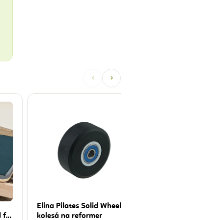
‹
›
Elina Pilates Ref
pružina na všetky
Pilates 3 rôzne in
39,00 €
Elina Pilates Solid Wheel -
 for
kolesá na reformer