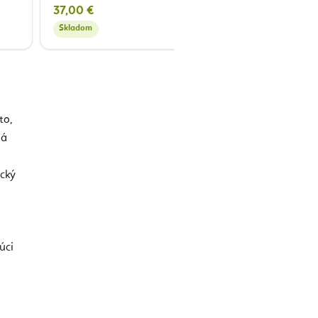
37,00 €
Skladom
Skladom
to,
iá
ický
úci