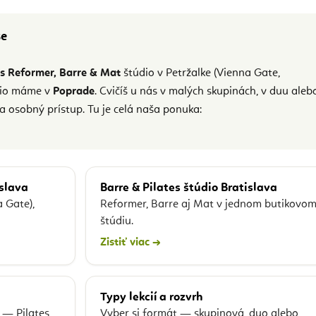
še
es Reformer, Barre & Mat
štúdio v Petržalke (Vienna Gate,
dio máme v
Poprade
. Cvičíš u nás v malých skupinách, v duu aleb
a osobný prístup. Tu je celá naša ponuka:
islava
Barre & Pilates štúdio Bratislava
 Gate),
Reformer, Barre aj Mat v jednom butikovo
štúdiu.
Zistiť viac →
Typy lekcií a rozvrh
Vyber si formát — skupinová, duo alebo
 — Pilates