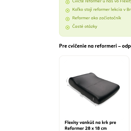
Cvičte reformer u nás vo Flexit
Koľko stojí reformer lekcia v B
Reformer ako začiatočník
Časté otázky
Pre cvičenie na reformeri – o
Flexity vankúš na krk pre
Reformer 28 x 18 cm