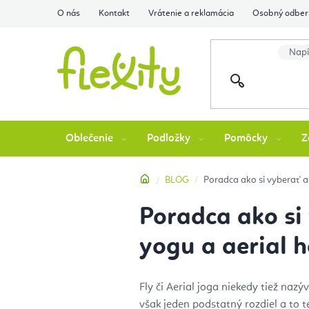
Prejsť
O nás
Kontakt
Vrátenie a reklamácia
Osobný odber 
na
obsah
Oblečenie
Podložky
Pomôcky
Z
Domov
BLOG
Poradca ako si vyberať 
Poradca ako si
yogu a aerial 
Fly či Aerial joga niekedy tiež na
však jeden podstatný rozdiel a to t