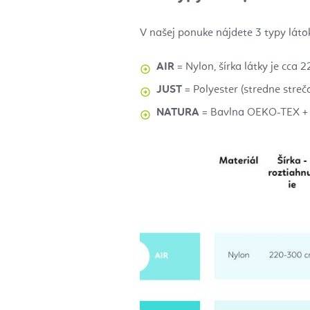
V našej ponuke nájdete 3 typy látok
AIR
= Nylon, šírka látky je
cca 2
JUST
=
Polyester (stredne strečo
NATURA
=
Bavlna OEKO-TEX + p