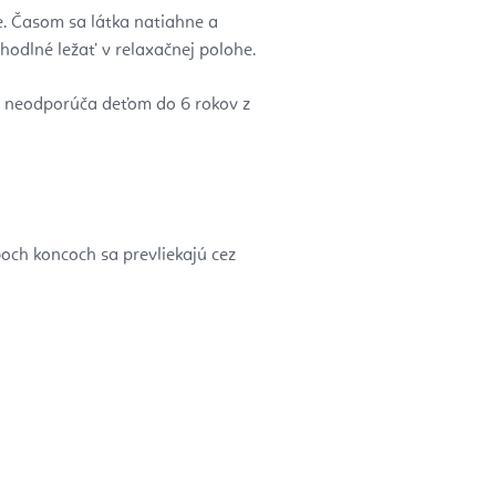
e.
Časom sa látka natiahne a
ohodlné ležať v relaxačnej polohe.
 sa neodporúča deťom do 6 rokov z
boch koncoch sa prevliekajú cez