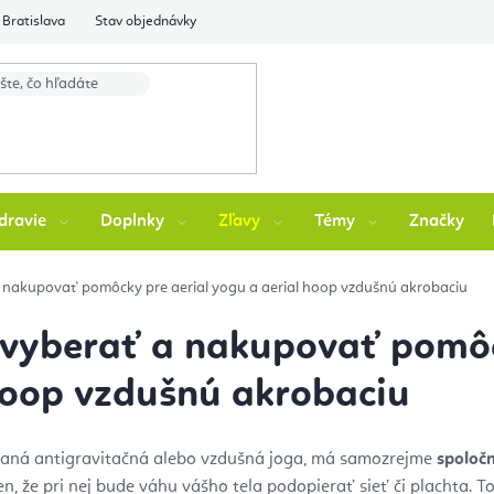
Bratislava
Stav objednávky
dravie
Doplnky
Zľavy
Témy
Značky
a nakupovať pomôcky pre aerial yogu a aerial hoop vzdušnú akrobaciu
 vyberať a nakupovať pomôc
hoop vzdušnú akrobaciu
zývaná antigravitačná alebo vzdušná joga, má samozrejme
spoločn
en, že pri nej bude váhu vášho tela podopierať sieť či plachta.