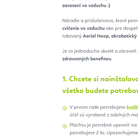
zavesení vo vzduchu :)
Náradie a príslušenstvo, ktoré potr
cvičenie vo vzduchu
ako pre dospelý
takzvaný
Aerial Hoop, akrobatický 
Je to jednoducho skvelé a zároveň
zdravotných benefitov.
1. Chcete si nainštalo
všetko budete potrebo
V prvom rade potrebujete
kvali
účel sú vyrobené z odolných ma
Plachtu je potrebné upevniť na
potrebujete 2 ks. Upozorňujeme,