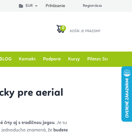
EUR
Prihlásenie
Registrácia
NÁKUPNÝ
KOŠÍK
BLOG
Kontakt
Podpora
Kurzy
Pilates Studio
Zna
ky pre aerial
é črty aj s tradičnou jogou
. Je tu
 To jednoducho znamená, že
budete