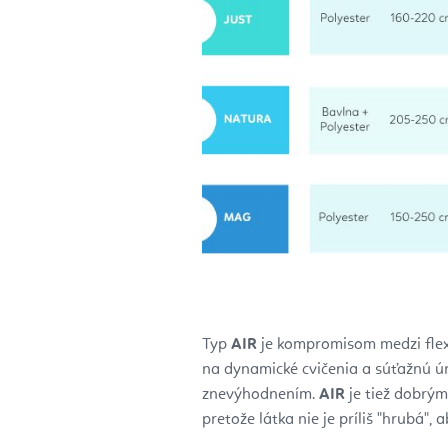
Typ
AIR
je kompromisom medzi flex
na dynamické cvičenia a súťažnú úr
znevýhodnením.
AIR
je tiež dobrým 
pretože látka nie je príliš "hrubá", 