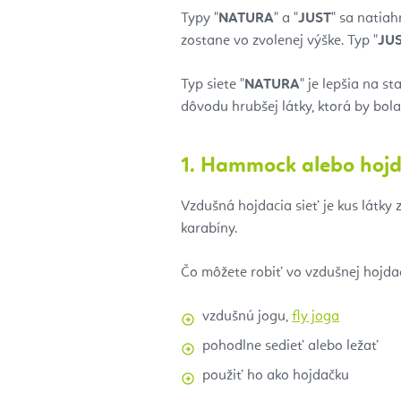
Typy "
NATURA
" a "
JUST
" sa natiah
zostane vo zvolenej výške.
Typ "
JU
Typ siete "
NATURA
" je lepšia na s
dôvodu hrubšej látky, ktorá by bol
1. Hammock alebo hojd
Vzdušná hojdacia sieť je kus látky 
karabíny.
Čo môžete robiť vo vzdušnej hojdac
vzdušnú jogu,
fly joga
pohodlne sedieť alebo ležať
použiť ho ako hojdačku