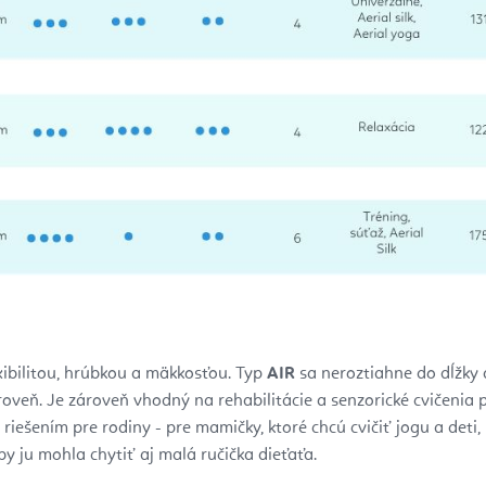
ibilitou, hrúbkou a mäkkosťou.
Typ
AIR
sa neroztiahne do dĺžky 
oveň. Je zároveň vhodný na rehabilitácie a senzorické cvičenia 
riešením pre rodiny - pre mamičky, ktoré chcú cvičiť jogu a deti,
aby ju mohla chytiť aj malá ručička dieťaťa.