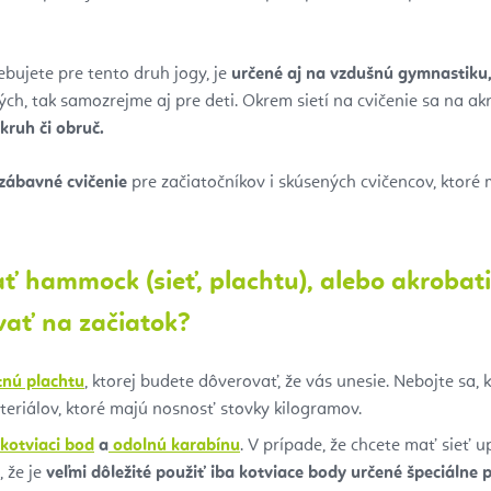
ebujete pre tento druh jogy, je
určené aj na vzdušnú gymnastiku, 
ch, tak samozrejme aj pre deti. Okrem sietí na cvičenie sa na ak
kruh či obruč.
zábavné cvičenie
pre začiatočníkov i skúsených cvičencov, ktor
vať hammock (sieť, plachtu), alebo akrobat
vať na začiatok?
tnú plachtu
, ktorej budete dôverovať, že vás unesie. Nebojte sa, 
teriálov, ktoré majú nosnosť stovky kilogramov.
kotviaci bod
a
odolnú karabínu
. V prípade, že chcete mať sieť
 že je
veľmi dôležité použiť iba kotviace body
určené špeciálne p