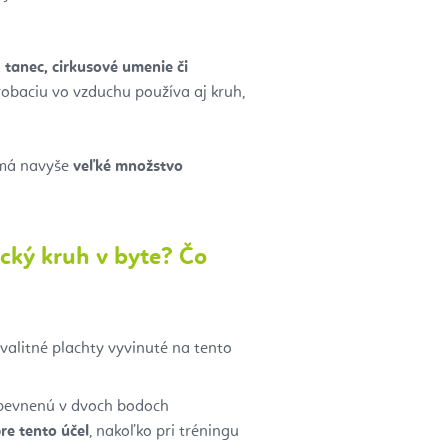
tanec, cirkusové umenie či
robaciu vo vzduchu používa aj kruh,
é má navyše
veľké množstvo
ický kruh v byte? Čo
kvalitné plachty vyvinuté na tento
 upevnenú v dvoch bodoch
re tento účel
, nakoľko pri tréningu