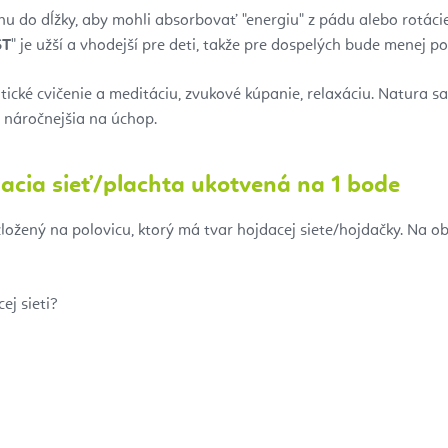
nu do dĺžky, aby mohli absorbovať "energiu" z pádu alebo rotáci
ST
" je užší a vhodejší pre deti, takže pre dospelých bude menej p
tatické cvičenie a meditáciu, zvukové kúpanie, relaxáciu. Natura
a náročnejšia na úchop.
acia sieť/plachta ukotvená na 1 bode
zložený na polovicu, ktorý má tvar hojdacej siete/hojdačky. Na o
ej sieti?