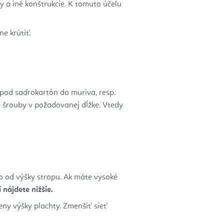
y a iné konštrukcie. K tomuto účelu
ne krútiť.
pod sadrokartón do muriva, resp.
e šrouby v požadovanej dĺžke. Vtedy
to od výšky stropu. Ak máte vysoké
 nájdete nižšie.
eny výšky plachty. Zmenšiť sieť