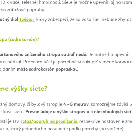
 12 x vašej telesnej hmotnosti. Siete je možné upevniť aj na trám
ebo záťažové popruhy.
očný diel
Twister
, ktorý zabezpečí, že sa vaša sieť nebude zbytoč
ropu (sadrokartón)?
artónového zníženého stropu sa žiaľ nedá.
Je nutné ho upevniť 
echádzal. Pre tento účel je potrebné si zakúpiť vlastné kotviac
hojdaním
môže sadrokartón popraskať.
ne výšky siete?
ežný domový, či bytový strop je
4 - 5 metrov
, samozrejme závisí 
eľkosť siete.
Presné údaje o výške stropov a k nim vhodných sietí
ti je tzv.
reťaz/popruh na predĺženie
, respektíve nastavenie zm
 uzla, ktorý jednoducho posuniete podľa potreby (previažete).