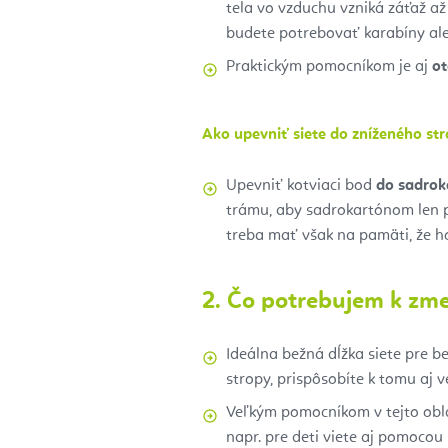
tela vo vzduchu vzniká záťaž až
budete potrebovať karabíny al
Praktickým pomocníkom je aj
ot
Ako upevniť siete do zníženého st
Upevniť kotviaci bod
do sadrok
trámu, aby sadrokartónom len pr
treba mať však na pamäti, že 
2. Čo potrebujem k zme
Ideálna bežná dĺžka siete pre b
stropy, prispôsobíte k tomu aj v
Veľkým pomocníkom v tejto oblas
napr. pre deti viete aj pomocou