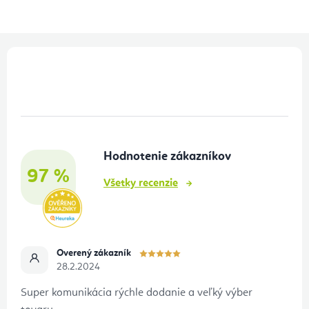
Z
á
p
ä
t
Hodnotenie zákazníkov
i
97 %
e
Všetky recenzie
Overený zákazník
28.2.2024
Super komunikácia rýchle dodanie a veľký výber