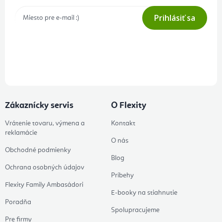
Prihlásiť sa
Prihlásením odberu súhlasíte s
podmienkami ochrany osobných
údajov
Zákaznícky servis
O Flexity
Vrátenie tovaru, výmena a
Kontakt
reklamácie
O nás
Obchodné podmienky
Blog
Ochrana osobných údajov
Príbehy
Flexity Family Ambasádori
E-booky na stiahnutie
Poradňa
Spolupracujeme
Pre firmy