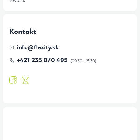
tovaru.
Kontakt
info
@
flexity.sk
+421 233 070 495
Prihlásenie odberu newslettera
Tajné akcie, výpredaje a súťaže na váš e-mail