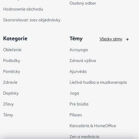
Osobný odber
Hodnotenie obchodu
Skontrolovať stav objednávky
Kategorie
Témy
Všetky témy
Oblečenie
Acroyoga
Podložky
Zdravá výživa
Pomôcky
Ajurvéda
Zdravie
Liečivá hudba a muzikoterapia
Doplnky
Joga
Zľavy
Pre štúdia
Témy
Pilates
Kancelária & HomeOffice
Zen a meditácia