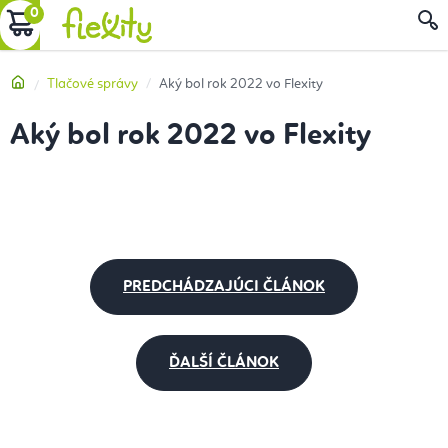
Prejsť
NÁKUPNÝ
na
obsah
KOŠÍK
Domov
Tlačové správy
Aký bol rok 2022 vo Flexity
Aký bol rok 2022 vo Flexity
PREDCHÁDZAJÚCI ČLÁNOK
ĎALŠÍ ČLÁNOK