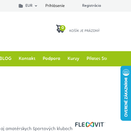
EUR
Prihlásenie
Registrácia
NÁKUPNÝ
KOŠÍK
BLOG
Kontakt
Podpora
Kurzy
Pilates Studio
Zna
ch aj amatérskych športových kluboch