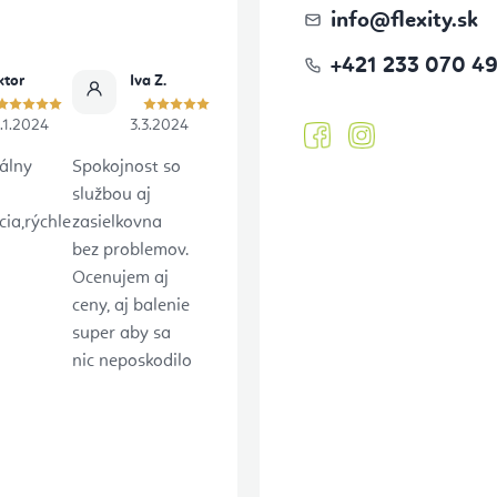
info
@
flexity.sk
+421 233 070 4
ktor
Iva Z.
.1.2024
3.3.2024
álny
Spokojnost so
službou aj
ia,rýchle
zasielkovna
bez problemov.
Ocenujem aj
ceny, aj balenie
super aby sa
nic neposkodilo