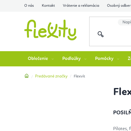
Prejsť
O nás
Kontakt
Vrátenie a reklamácia
Osobný odber 
na
obsah
Oblečenie
Podložky
Pomôcky
Z
Domov
Predávané značky
Flexvit
B
Fle
o
č
POSIL
n
Pilates,