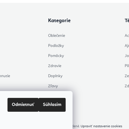
Kategorie
T
Oblečenie
Ac
Podložky
Aj
Pomôcky
J
Zdravie
Pi
hnutie
Doplnky
Ze
Zľavy
Zd
Témy
Odmietnuť
Súhlasím
Copyright 2026
Flexity
. Všetky práva vyhradené.
Upraviť nastavenie cookies