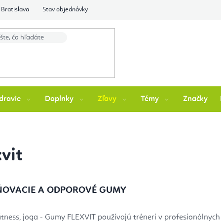
Bratislava
Stav objednávky
dravie
Doplnky
Zľavy
Témy
Značky
xvit
ŇOVACIE A ODPOROVÉ GUMY
 fitness, joga - Gumy FLEXVIT používajú tréneri v profesionálny