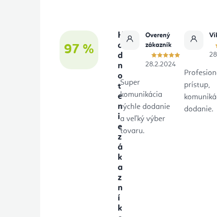
ä
t
H
Overený
Vi
i
o
zákazník
97 %
d
28
e
28.2.2024
n
Profesion
o
Super
prístup,
t
komunikácia
e
komunikác
n
rýchle dodanie
dodanie.
i
a veľký výber
e
tovaru.
z
á
k
a
z
n
í
k