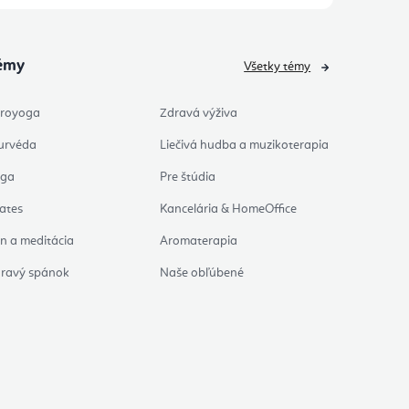
émy
Všetky témy
royoga
Zdravá výživa
urvéda
Liečivá hudba a muzikoterapia
oga
Pre štúdia
lates
Kancelária & HomeOffice
n a meditácia
Aromaterapia
ravý spánok
Naše obľúbené