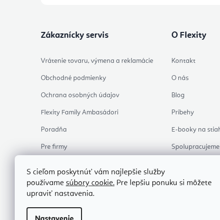
Zákaznícky servis
O Flexity
Vrátenie tovaru, výmena a reklamácie
Kontakt
Obchodné podmienky
O nás
Ochrana osobných údajov
Blog
Flexity Family Ambasádori
Príbehy
Poradňa
E-booky na stia
Pre firmy
Spolupracujeme
Hodnotenie obchodu
Osobný odber
S cieľom poskytnúť vám najlepšie služby
Skontrolovať stav objednávky
používame
súbory cookie.
Pre lepšiu ponuku si môžete
upraviť nastavenia.
Nastavenie