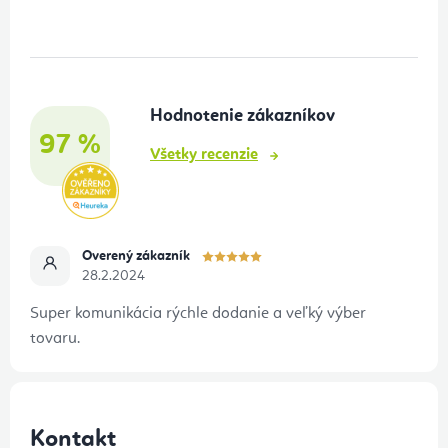
á
p
ä
t
Hodnotenie zákazníkov
i
97 %
e
Všetky recenzie
Overený zákazník
28.2.2024
Super komunikácia rýchle dodanie a veľký výber
tovaru.
Kontakt