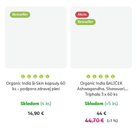
Bestseller
Akcia
Bestseller
Priemerné
Priemern
hodnotenie
hodnoten
produktu
produktu
Organic India B-Skin kapsuly 60
Organic India BALÍČEK
je
je
ks – podpora zdravej pleti
Ashwagandha, Shatavari,
5,0
5,0
z
z
Triphala 3 x 60 ks
5
5
hviezdičiek.
hviezdičie
Skladom
(4 ks)
Skladom
(>5 ks)
14,90 €
44 €
44,70 €
(–1 %)