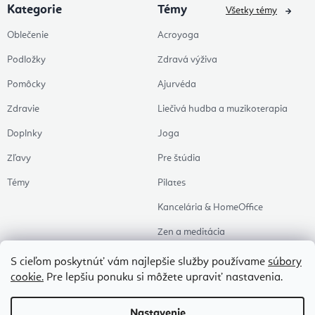
Kategorie
Témy
Všetky témy
Oblečenie
Acroyoga
Podložky
Zdravá výživa
Pomôcky
Ajurvéda
Zdravie
Liečivá hudba a muzikoterapia
Doplnky
Joga
Zľavy
Pre štúdia
Témy
Pilates
Kancelária & HomeOffice
Zen a meditácia
Aromaterapia
S cieľom poskytnúť vám najlepšie služby používame
súbory
cookie.
Pre lepšiu ponuku si môžete upraviť nastavenia.
Zdravý spánok
Naše obľúbené
Nastavenie