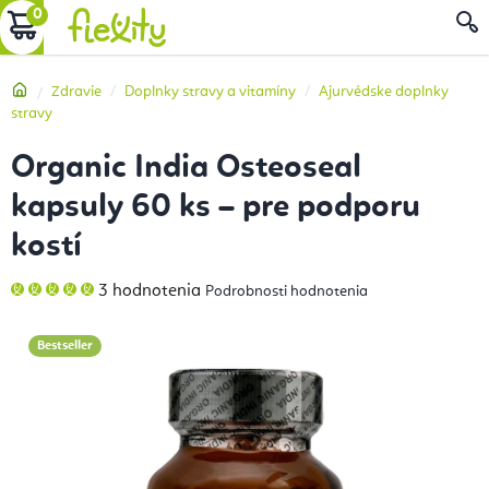
Prejsť
NÁKUPNÝ
na
obsah
KOŠÍK
Domov
Zdravie
Doplnky stravy a vitamíny
Ajurvédske doplnky
stravy
Organic India Osteoseal
kapsuly 60 ks – pre podporu
kostí
Priemerné
3 hodnotenia
Podrobnosti hodnotenia
hodnotenie
produktu
je
5,0
Bestseller
z
5
hviezdičiek.