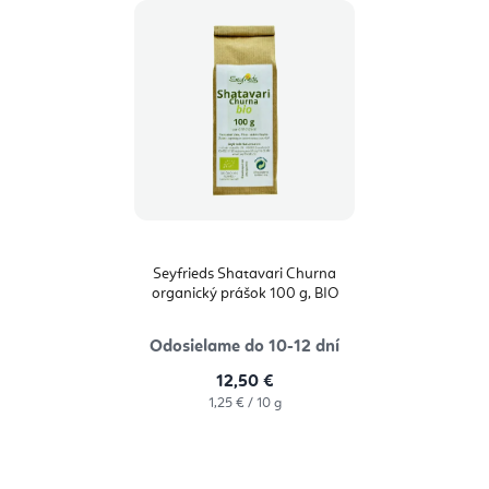
Seyfrieds Shatavari Churna
organický prášok 100 g, BIO
Odosielame do 10-12 dní
12,50 €
Jednotková
1,25 € / 10 g
cena: