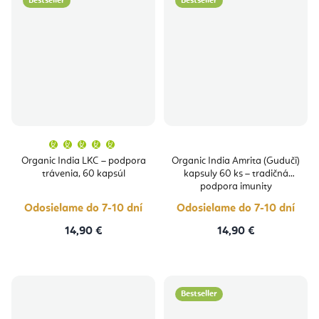
Bestseller
Bestseller
Priemerné
hodnotenie
produktu
Organic India LKC – podpora
Organic India Amrita (Guduči)
je
trávenia, 60 kapsúl
kapsuly 60 ks – tradičná
5,0
z
podpora imunity
5
hviezdičiek.
Odosielame do 7-10 dní
Odosielame do 7-10 dní
14,90 €
14,90 €
Bestseller