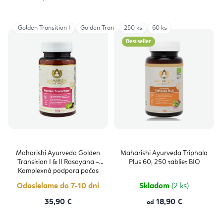
cena:
Golden Transition I
Golden Transition II
250 ks
60 ks
Bestseller
Maharishi Ayurveda Golden
Maharishi Ayurveda Triphala
Transition I & II Rasayana –
Plus 60, 250 tabliet BIO
Komplexná podpora počas
menopauzy
Odosielame do 7-10 dní
Skladom
(2 ks)
35,90 €
18,90 €
od