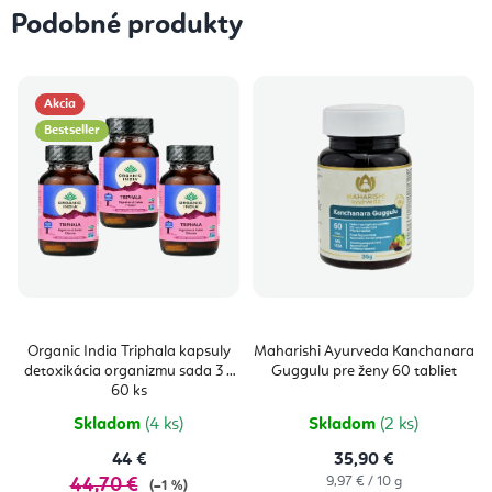
Podobné produkty
Akcia
Bestseller
Organic India Triphala kapsuly
Maharishi Ayurveda Kanchanara
detoxikácia organizmu sada 3 x
Guggulu pre ženy 60 tabliet
60 ks
Skladom
(4 ks)
Skladom
(2 ks)
44 €
35,90 €
Jednotková
9,97 € / 10 g
44,70 €
(–1 %)