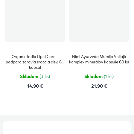
Organic India Lipid Care –
Nimi Ayurveda Mumijo Shilajit
podpora zdravia srdca a ciev, 60
komplex minerálov kapsule 60 ks
kapsúl
Skladom
(3 ks)
Skladom
(1 ks)
14,90 €
21,90 €
Z