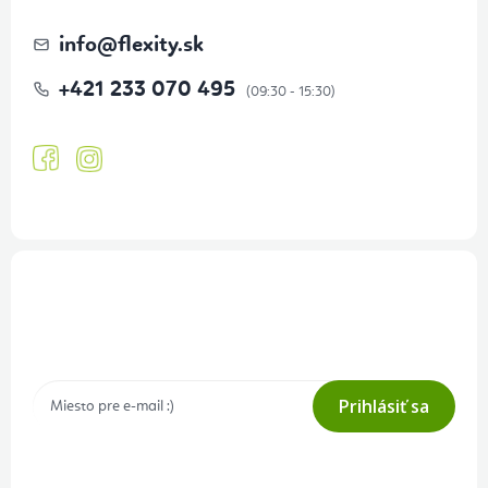
info
@
flexity.sk
+421 233 070 495
Prihlásenie odberu newslettera
Tajné akcie, výpredaje a súťaže na váš e-mail
Prihlásiť sa
Prihlásením odberu súhlasíte s
podmienkami ochrany osobných