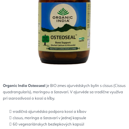
Organic India Osteoseal
je BIO zmes ajurvédskych bylín s cissus (Cissus
quadrangularis), moringou a šatavari. V ajurvéde sa tradične využíva
pri starostlivosti o kosti a kĺby.
tradičná ajurvédska podpora kostí a kĺbov
cissus, moringa a šatavari v jednej kapsule
60 vegetariánskych bezlepkových kapsúl