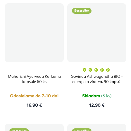
Bestseller
Priemern
hodnoten
produktu
Maharishi Ayurveda Kurkuma
Govinda Ashwagandha BIO –
je
kapsule 60 ks
energia a vitalita, 90 kapsúl
5,0
z
5
hviezdičie
Odosielame do 7-10 dní
Skladom
(3 ks)
16,90 €
12,90 €