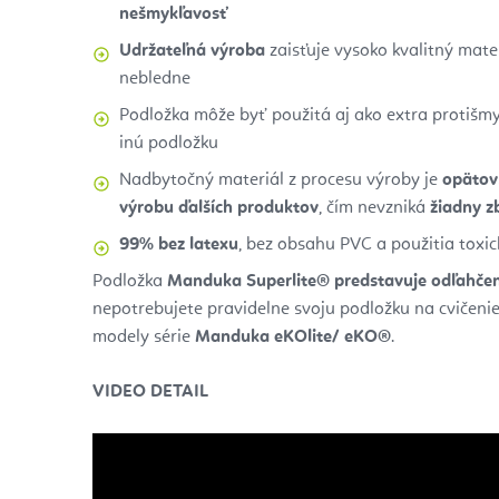
nešmykľavosť
Udržateľná výroba
zaisťuje vysoko kvalitný mater
nebledne
Podložka môže byť použitá aj ako extra protišm
inú podložku
Nadbytočný materiál z procesu výroby je
opätov
výrobu ďalších produktov
, čím nevzniká
žiadny z
99% bez latexu
, bez obsahu PVC a použitia toxi
Podložka
Manduka
Superlite® predstavuje odľahče
nepotrebujete pravidelne svoju podložku na cvičenie
modely série
Manduka eKOlite/ eKO®
.
VIDEO DETAIL