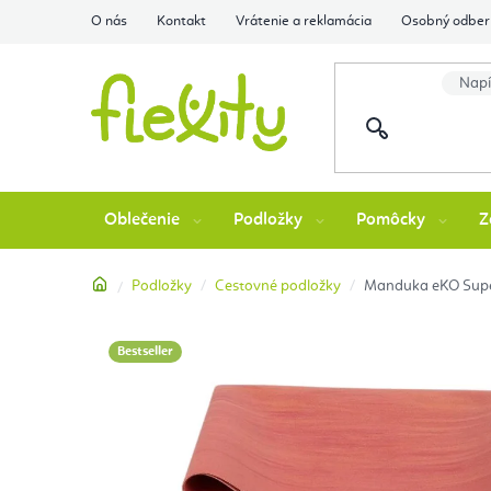
Prejsť
O nás
Kontakt
Vrátenie a reklamácia
Osobný odber 
na
obsah
Oblečenie
Podložky
Pomôcky
Z
Domov
Podložky
Cestovné podložky
Manduka eKO Super
Bestseller