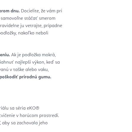
merom dnu.
Docielite, že vám pri
a samovoľne stáčať smerom
ravidelne ju vetrajte, prípadne
podložky, nakoľko neboli
eniu.
Ak je podložka mokrá,
iahnuť najlepší výkon, keď sa
vanú v taške alebo vaku,
poškodiť prírodnú gumu.
riálu sa séria eKO®
vičenie v horúcom prostredí.
, aby sa zachovala jeho