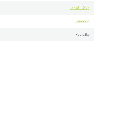
Ľahká 1-2 kg
Skladacia
Podložky