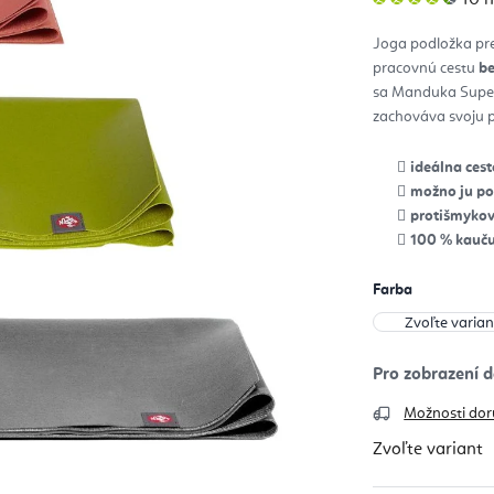
hod
pro
je
Joga podložka pre
4,7
z
pracovnú cestu
be
5
hvie
sa Manduka Super
zachováva svoju p
ideálna ces
možno ju po
protišmykov
100 % kauču
Farba
Možnosti dor
Zvoľte variant