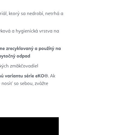
iál, ktorý sa nedrobí, netrhá a
yková a hygienická vrstva na
ne zrecyklovaný a použitý na
bytočný odpad
ckých zmäkčovadiel
nú variantu série eKO®
. Ak
 nosiť so sebou, zvážte