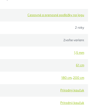
Cestovné a prenosné podložky na jogu
2 roky
Zvoľte variant
1,5 mm
61 cm
180 cm
,
200 cm
Prírodný kaučuk
Prírodný kaučuk