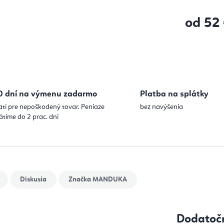
od
52
Jednotková
0 dní na výmenu zadarmo
Platba na splátky
atí pre nepoškodený tovar. Peniaze
bez navýšenia
átime do 2 prac. dní
Diskusia
Značka
MANDUKA
Dodatoč