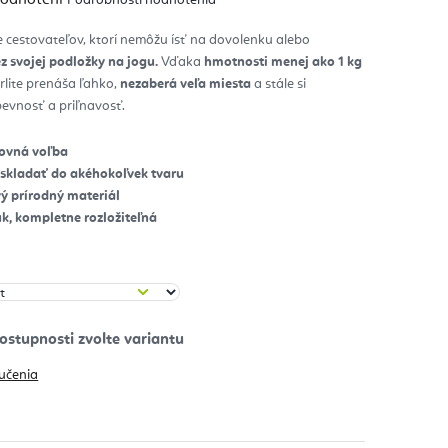
notenie
duktu
 cestovateľov, ktorí nemôžu ísť na dovolenku alebo
z svojej podložky na jogu.
Vďaka
hmotnosti menej ako 1 kg
zdičiek.
lite prenáša ľahko,
nezaberá veľa miesta
a stále si
evnosť a priľnavosť.
tovná voľba
skladať do akéhokoľvek tvaru
ý prírodný materiál
k, kompletne rozložiteľná
učenia