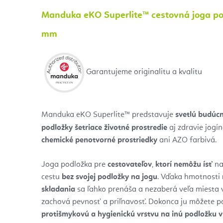
Manduka eKO Superlite™ cestovná joga pod
mm
Garantujeme originalitu a kvalitu
Manduka eKO Superlite™ predstavuje
svetlú budúcn
podložky šetriace životné prostredie
aj zdravie jogí
chemické penotvorné prostriedky
ani AZO farbivá.
Joga podložka pre
cestovateľov
,
ktorí nemôžu ísť
na
cestu
bez svojej podložky na jogu
. Vďaka hmotnosti
skladania
sa ľahko prenáša a nezaberá veľa miesta v k
zachová pevnosť a priľnavosť. Dokonca ju môžete po
protišmykovú a hygienickú vrstvu na inú podložku v