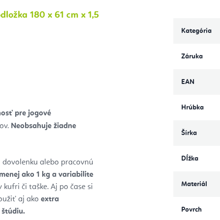
ložka 180 x 61 cm x 1,5
Kategória
Záruka
EAN
Hrúbka
osť pre jogové
nov.
Neobsahuje žiadne
Šírka
Dĺžka
 dovolenku alebo pracovnú
menej ako 1 kg a variabilite
Materiál
ufri či taške. Aj po čase si
užiť aj ako
extra
Povrch
 štúdiu.