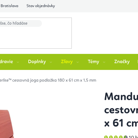
Bratislava
Stav objednávky
dravie
Doplnky
Zľavy
Témy
Značky
lite™ cestovná joga podložka 180 x 61 cm x 1,5 mm
Mandu
cestov
x 61 c
Pri
10 