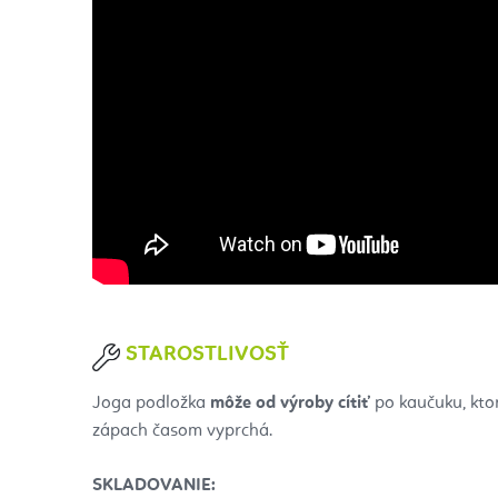
STAROSTLIVOSŤ
Joga podložka
môže od výroby cítiť
po kaučuku, ktor
zápach časom vyprchá.
SKLADOVANIE: