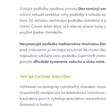
Zrolujte podložku spodnou vrstvou
(bez textúry) s
cvičení nebudú prekážať rohy podložky a nebudú s
hore. Zo začiatku nechávajte podložku rozloženú a p
čistite. Časom môže dôjsť aj k miernej zmene farby 
použité žiadne chemikálie.
Nevystavujte podložku nadmernému slnečnému žiar
pred zrolovaním ju nechajte vyschnúť. Ak chcete dos
nepoužíva, udržujte vašu podložku Superlite® zrolo
pretože
dlhodobé vystavenie vzduchu a slnku môže 
TIPY NA ČISTENIE PODLOŽKY:
Vzhľadom na biologicky rozložiteľný charakter mate
(Superlite®) neodporúča na každodenné intenzívne c
Kaučukový povrch vyžaduje pravidelnú starostlivosť
životnosť a funkcia.