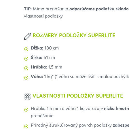
TIP:
Mimo prenášania
odporúčame podložku sklado
vlastností podložky
ROZMERY PODLOŽKY SUPERLITE
Dĺžka:
180 cm
Šírka:
61 cm
Hrúbka:
1,5 mm
Váha:
1 kg* (* váha sa môže líšiť s malou odchýl
VLASTNOSTI PODLOŽKY SUPERLITE
Hrúbka 1,5 mm a váha 1 kg zaručuje
nízku hmot
prenášanie
Prírodný štruktúrovaný povrch podložky
zabezpe