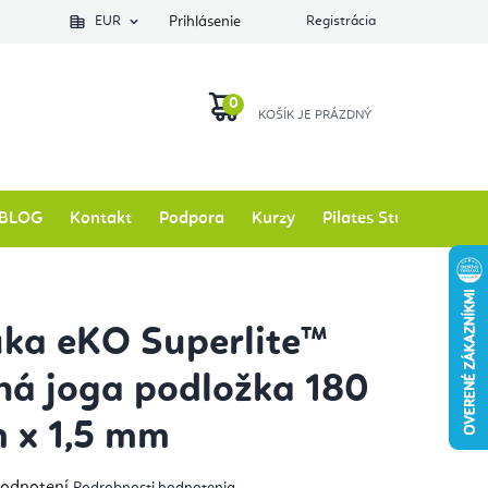
EUR
Prihlásenie
Registrácia
NÁKUPNÝ
KOŠÍK
BLOG
Kontakt
Podpora
Kurzy
Pilates Studio
Zna
ka eKO Superlite™
ná joga podložka 180
m x 1,5 mm
emerné
hodnotení
Podrobnosti hodnotenia