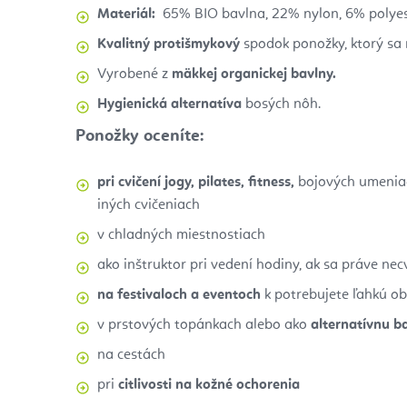
Materiál:
65% BIO bavlna, 22% nylon, 6% polyest
Kvalitný protišmykový
spodok ponožky, ktorý sa 
Vyrobené z
mäkkej organickej bavlny.
Hygienická alternatíva
bosých nôh.
Ponožky oceníte:
pri cvičení jogy, pilates, fitness,
bojových umeniach
iných cvičeniach
v chladných miestnostiach
ako inštruktor pri vedení hodiny, ak sa práve necv
na festivaloch a eventoch
k potrebujete ľahkú ob
v prstových topánkach alebo ako
alternatívnu b
na cestách
pri
citlivosti na kožné ochorenia