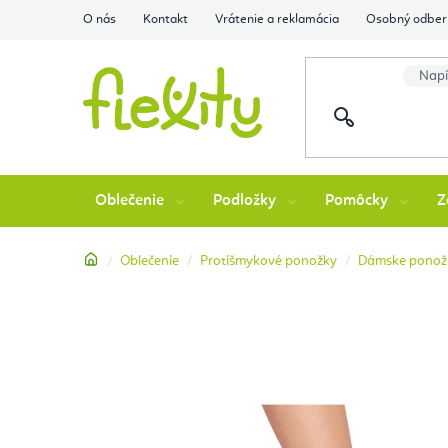
Prejsť
O nás
Kontakt
Vrátenie a reklamácia
Osobný odber 
na
obsah
Oblečenie
Podložky
Pomôcky
Z
Domov
Oblečenie
Protišmykové ponožky
Dámske ponožk