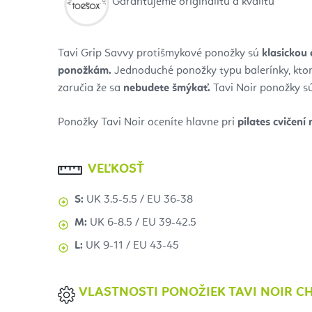
Garantujeme originalitu a kvalitu
Tavi Grip Savvy protišmykové ponožky sú
klasickou
ponožkám.
Jednoduché ponožky typu balerínky, kto
zaručia že sa
nebudete šmýkať.
Tavi Noir ponožky sú
Ponožky Tavi Noir oceníte hlavne pri
pilates cvičení 
VEĽKOSŤ
S:
UK 3.5-5.5 / EU 36-38
M:
UK 6-8.5 / EU 39-42.5
L:
UK 9-11 / EU 43-45
VLASTNOSTI PONOŽIEK TAVI NOIR C