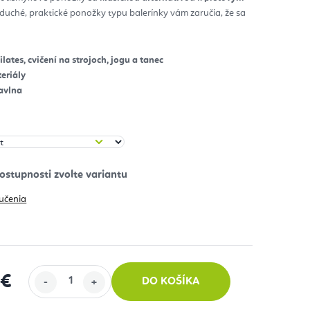
uché, praktické ponožky typu balerínky vám zaručia, že sa
zdičiek.
.
lates, cvičení na strojoch, jogu a tanec
eriály
avlna
učenia
 €
DO KOŠÍKA
 cena: