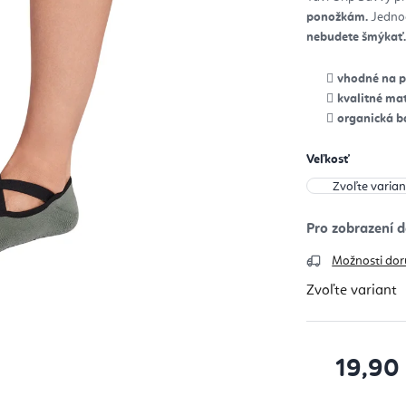
z
ponožkám.
Jednod
5
hvie
nebudete šmýkať
vhodné na pi
kvalitné mat
organická b
Veľkosť
Možnosti dor
Zvoľte variant
19,90
Jednotková