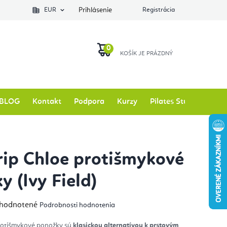
EUR
Prihlásenie
Registrácia
NÁKUPNÝ
KOŠÍK
BLOG
Kontakt
Podpora
Kurzy
Pilates Studio
Zna
rip Chloe protišmykové
y (Ivy Field)
emerné
hodnotené
Podrobnosti hodnotenia
notenie
duktu
protišmykové ponožky sú
klasickou alternatívou k prstovým