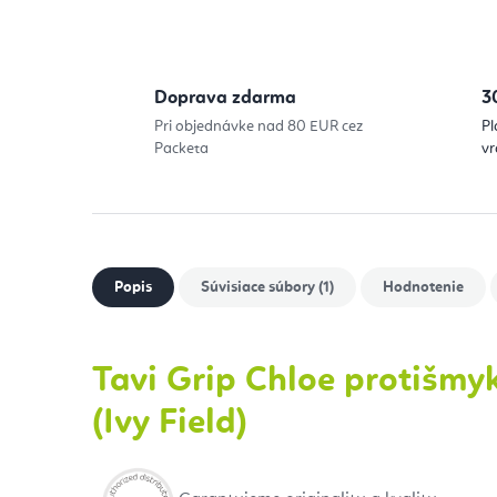
Doprava zdarma
3
Pri objednávke nad 80 EUR cez
Pl
Packeta
vr
Popis
Súvisiace súbory (1)
Hodnotenie
Tavi Grip Chloe protišm
(Ivy Field)