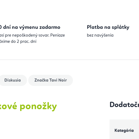
0 dní na výmenu zadarmo
Platba na splátky
atí pre nepoškodený tovar. Peniaze
bez navýšenia
átime do 2 prac. dní
Diskusia
Značka
Tavi Noir
Dodatoč
ykové ponožky
Kategória