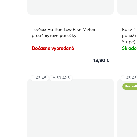
ToeSox Halftoe Low Rise Melon
Base 33
protišmykové ponožky
ponožky
Stripe)
Dočasne vypredané
Sklad
13,90 €
L 43-45
M 39-42,5
L 43-45
Bestsel