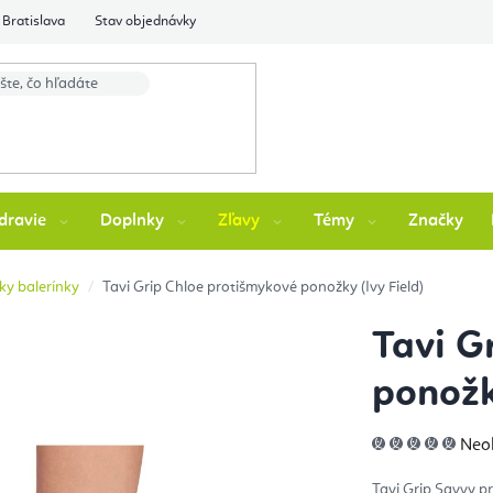
Bratislava
Stav objednávky
dravie
Doplnky
Zľavy
Témy
Značky
y balerínky
Tavi Grip Chloe protišmykové ponožky (Ivy Field)
Tavi G
ponožk
Pri
Neo
hod
pro
je
Tavi Grip Savvy 
0,0