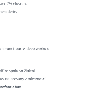
er, 7% elastan.
nezoderie.
, tanci, barre, deep worku a
ičíte spolu so žiakmi
uv na presuny z miestností
arefoot obuv