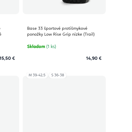
é
Base 33 športové protišmykové
é
ponožky Low Rise Grip nízke (Trail)
Skladom
(1 ks)
15,50 €
14,90 €
M 39-42,5
S 36-38