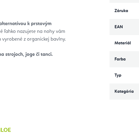
Záruka
 alternatívou k prstovým
EAN
ré ľahko nazujete na nohy vám
 vyrobené z organickej bavlny.
Materiál
na strojoch, joge či tanci.
Farba
Typ
Kategória
HLOE