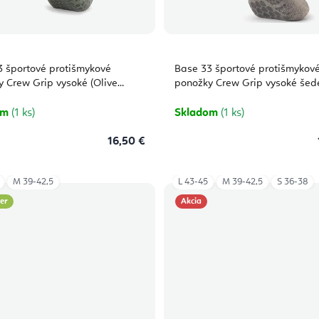
 športové protišmykové
Base 33 športové protišmykov
 Crew Grip vysoké (Olive
ponožky Crew Grip vysoké šed
om
(1 ks)
Skladom
(1 ks)
16,50 €
M 39-42,5
L 43-45
M 39-42,5
S 36-38
ler
Akcia