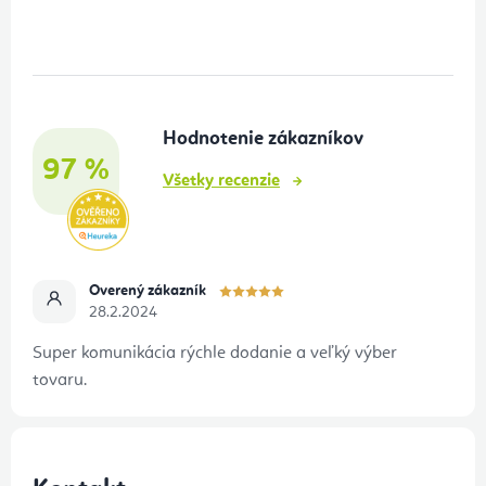
á
p
ä
t
Hodnotenie zákazníkov
i
97 %
e
Všetky recenzie
Overený zákazník
28.2.2024
Super komunikácia rýchle dodanie a veľký výber
tovaru.