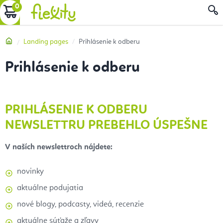
Prejsť
NÁKUPNÝ
na
obsah
KOŠÍK
Domov
Landing pages
Prihlásenie k odberu
Prihlásenie k odberu
PRIHLÁSENIE K ODBERU
NEWSLETTRU PREBEHLO ÚSPEŠNE
V naších newslettroch nájdete:
novinky
aktuálne podujatia
nové blogy, podcasty, videá, recenzie
aktuálne súťaže a zľavy