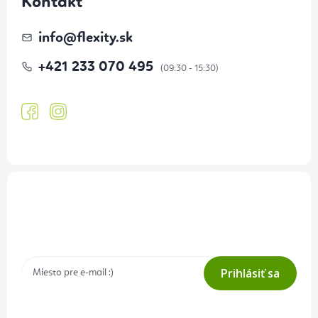
Kontakt
info
@
flexity.sk
+421 233 070 495
Prihlásenie odberu newslettera
Tajné akcie, výpredaje a súťaže na váš e-mail
Prihlásiť sa
Prihlásením odberu súhlasíte s
podmienkami ochrany osobných