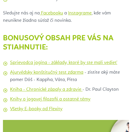
Sledujte nás aj na
Facebooku
a
Instagrame
, kde vám
neunikne žiadna súťaž či novinka.
BONUSOVÝ OBSAH PRE VÁS NA
STIAHNUTIE:
Sprievodca jogína - základy, ktoré by ste mali vedieť
Ajurvédsky konštitučný test zdarma
- zistite aký máte
pomer Dóš - Kappha, Váta, Pitta
Kniha - Chronické zápaly a zdravie
- Dr. Paul Clayton
Knihy o jogovej filozofii a ostatné témy
Všetky E-booky od Flexity