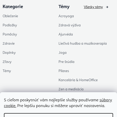
Kategorie
Témy
Všetky témy
Oblečenie
Acroyoga
Podložky
Zdravá výživa
Pomôcky
Ajurvéda
Zdravie
Liečivá hudba a muzikoterapia
Doplnky
Joga
Zľavy
Pre štúdia
Témy
Pilates
Kancelária & HomeOffice
Zen a meditácia
Aromaterapia
S cieľom poskytnúť vám najlepšie služby používame
súbory
cookie.
Pre lepšiu ponuku si môžete upraviť nastavenia.
Zdravý spánok
Naše obľúbené