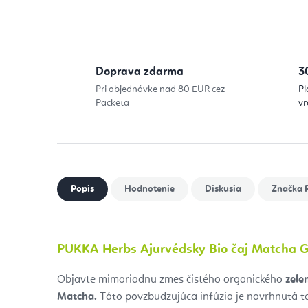
Doprava zdarma
3
Pri objednávke nad 80 EUR cez
Pl
Packeta
vr
Popis
Hodnotenie
Diskusia
Značka
P
PUKKA Herbs Ajurvédsky Bio čaj Matcha G
Objavte mimoriadnu zmes čistého organického
zele
Matcha.
Táto povzbudzujúca infúzia je navrhnutá ta