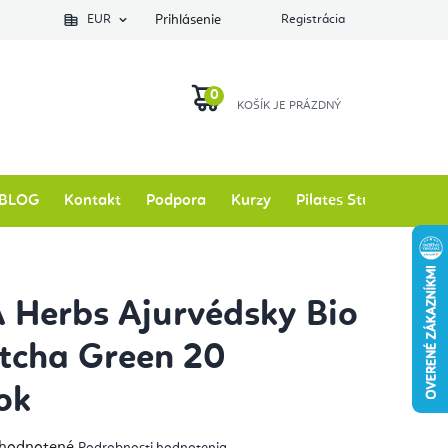
EUR
Prihlásenie
Registrácia
NÁKUPNÝ
KOŠÍK
BLOG
Kontakt
Podpora
Kurzy
Pilates Studio
Zna
Herbs Ajurvédsky Bio
tcha Green 20
ok
emerné
hodnotené
Podrobnosti hodnotenia