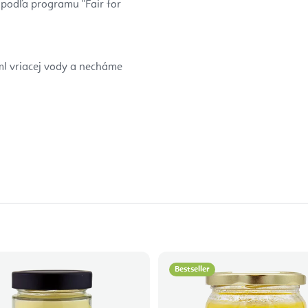
O podľa programu "Fair for
ml vriacej vody a necháme
Bestseller