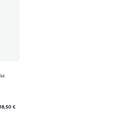
cké
18,50 €