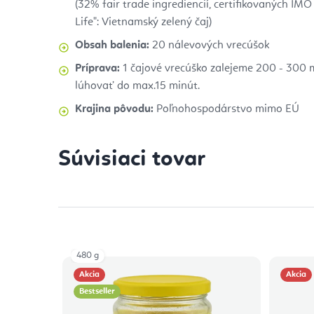
(32% fair trade ingrediencií, certifikovaných IM
Life": Vietnamský zelený čaj)
Obsah balenia:
20 nálevových vrecúšok
Príprava:
1 čajové vrecúško zalejeme 200 - 300 
lúhovať do max.15 minút.
Krajina pôvodu:
Poľnohospodárstvo mimo EÚ
Súvisiaci tovar
480 g
Akcia
Akcia
Bestseller