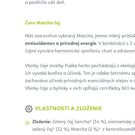
a posilnila váš deň.
Čaro Matcha čaj
Náš starostlivo vybraný Matcha, jemne mletý prášok 
antioxidantov a prírodnej energie
. V kombinácii s 3
čajmi vytvára harmonickú symfóniu chutí a zdravotn
Všetky čaje značky Pukka herbs pochádzajú z ekologi
ich vysoká kvalita a účinok. Ten je vďaka šetrnému s
zachováva účinok prírodných esenciálnych olejov a ď
Všetky čaje a bylinky v nich spĺňajú certifikáty BIO kv
VLASTNOSTI A ZLOŽENIE
Zloženie:
Zelený čaj Sencha* (34 %), vietnamský ze
zelený čaj* (32 %), Matcha (2 %).* z kontrolovan