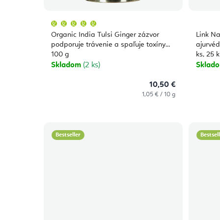
Priemerné
hodnotenie
produktu
Organic India Tulsi Ginger zázvor
Link N
je
5,0
podporuje trávenie a spaľuje toxíny
ajurvéd
z
100 g
5
hviezdičiek.
Skladom
(2 ks)
Sklad
10,50 €
Jednotková
1,05 € / 10 g
cena:
Bestseller
Bestsel