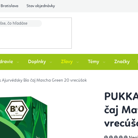
Bratislava
Stav objednávky
dravie
Doplnky
Zľavy
Témy
Značky
Ajurvédsky Bio čaj Matcha Green 20 vrecúšok
PUKKA 
čaj Ma
vrecúš
Pri
Neo