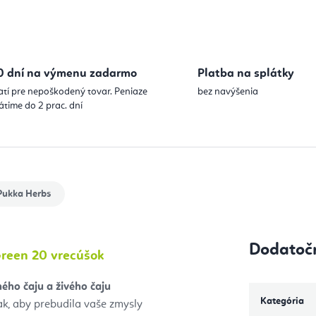
Jednotková
0 dní na výmenu zadarmo
Platba na splátky
atí pre nepoškodený tovar. Peniaze
bez navýšenia
átime do 2 prac. dní
ukka Herbs
Dodatoč
reen 20 vrecúšok
ného čaju a živého čaju
Kategória
k, aby prebudila vaše zmysly