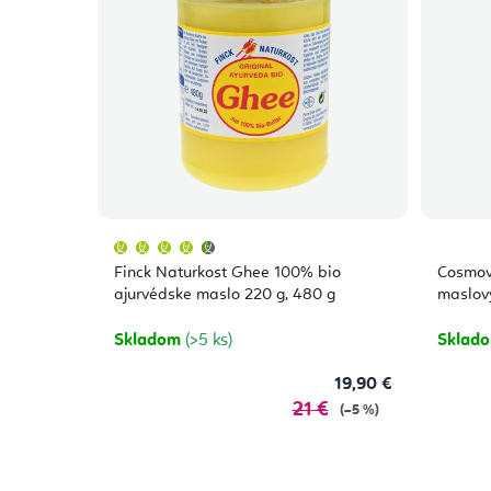
Priemerné
hodnotenie
produktu
Finck Naturkost Ghee 100% bio
Cosmov
je
4,7
ajurvédske maslo 220 g, 480 g
maslov
z
5
hviezdičiek.
Skladom
(>5 ks)
Sklad
19,90 €
21 €
(–5 %)