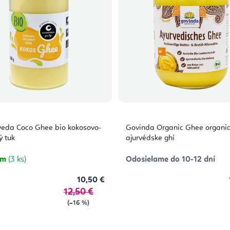
eda Coco Ghee bio kokosovo-
Govinda Organic Ghee organi
ý tuk
ajurvédske ghí
om
(3 ks)
Odosielame do 10-12 dní
10,50 €
12,50 €
(–16 %)