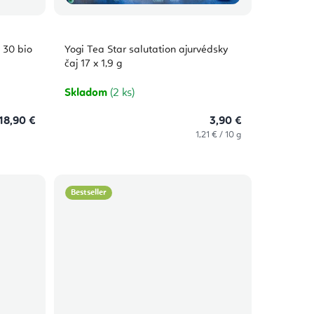
 30 bio
Yogi Tea Star salutation ajurvédsky
čaj 17 x 1,9 g
Skladom
(2 ks)
18,90 €
3,90 €
Jednotková
1,21 € / 10 g
cena:
Bestseller