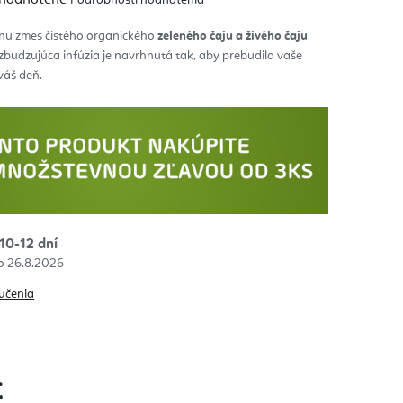
notenie
duktu
nu zmes čistého organického
zeleného čaju a živého čaju
budzujúca infúzia je navrhnutá tak, aby prebudila vaše
zdičiek.
 váš deň.
10-12 dní
26.8.2026
učenia
€