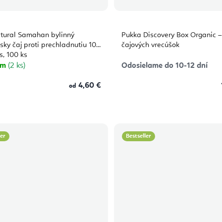
atural Samahan bylinný
Pukka Discovery Box Organic –
sky čaj proti prechladnutiu 10
čajových vrecúšok
ks, 25 ks, 100 ks
om
(2 ks)
Odosielame do 10-12 dní
4,60 €
od
ler
Bestseller