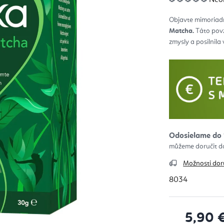
hod
pro
je
Objavte mimoriad
0,0
z
Matcha.
Táto povz
5
hvie
zmysly a posilnila
Odosielame do 
Možnosti dor
8034
5,90 