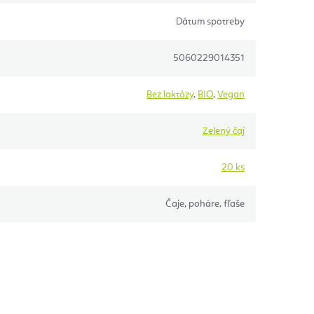
Dátum spotreby
5060229014351
Bez laktózy
,
BIO
,
Vegan
Zelený čaj
20 ks
Čaje, poháre, fľaše