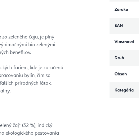
Záruka
EAN
zo zeleného čaju, je plný
Vlastnosti
 výnimočnými bio zelenými
ých benefitov.
Druh
ckých fariem, kde je zaručená
Obsah
pracovaniu bylín, čím sa
alších prírodných látok.
Kategória
ality.
lený čaj* (32 %), indický
ého ekologického pestovania