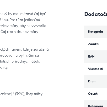
Dodatoč
ý aký by mal mätová čaj byť -
ôňou. Pre túto jedinečnú
ístkov mäty, aby sa vytvorila
y. Čaj troch druhov mäty
Kategória
Záruka
ckých fariem, kde je zaručená
pracovaniu bylín, čím sa
EAN
alších prírodných látok.
ality.
Vlastnosti
Druh
zelenej * (39%), listy mäty
Obsah
Kategória