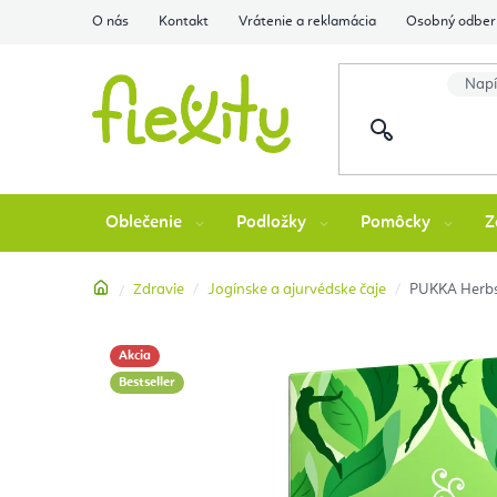
Prejsť
O nás
Kontakt
Vrátenie a reklamácia
Osobný odber 
na
obsah
Oblečenie
Podložky
Pomôcky
Z
Domov
Zdravie
Jogínske a ajurvédske čaje
PUKKA Herbs 
Akcia
Bestseller