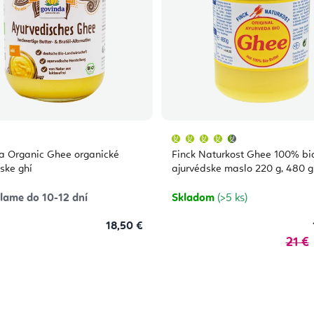
Priemerné
hodnotenie
produktu
a Organic Ghee organické
Finck Naturkost Ghee 100% bi
je
4,7
ske ghí
ajurvédske maslo 220 g, 480 g
z
5
hviezdičiek.
lame do 10-12 dní
Skladom
(>5 ks)
18,50 €
21 €