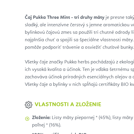
Čaj Pukka Three Mint - tri druhy mäty
je presne tak
sladký, ale intenzívne čerstvý s jemne aromatickou v
bylinkovú čajovú zmes sa použili tri chutné odrody l
najplnšia chuť a spojili sa špeciálne vlastnosti mät
pomôže podporiť trávenie a osviežiť chuťové bunky.
Všetky čaje značky Pukka herbs pochádzajú z ekologi
ich vysoká kvalita a účinok. Ten je vďaka šetrnému s
zachováva účinok prírodných esenciálnych olejov a ď
Všetky čaje a bylinky v nich spĺňajú certifikáty BIO kv
VLASTNOSTI A ZLOŽENIE
Zloženie:
Listy mäty piepornej * (45%), listy mäty 
poľnej * (16%).