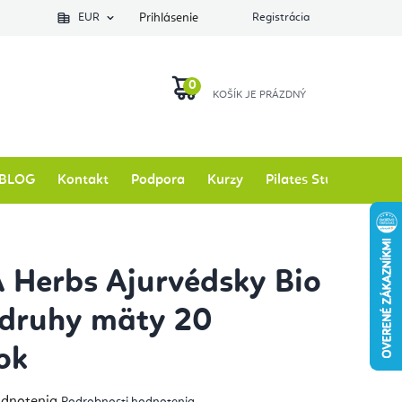
EUR
Prihlásenie
Registrácia
NÁKUPNÝ
KOŠÍK
BLOG
Kontakt
Podpora
Kurzy
Pilates Studio
Zna
Herbs Ajurvédsky Bio
i druhy mäty 20
ok
emerné
odnotenia
Podrobnosti hodnotenia