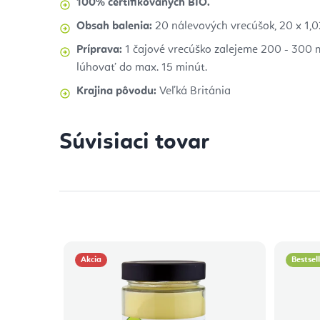
100% certifikovaných BIO.
Obsah balenia:
20 nálevových vrecúšok, 20 x 1,02
Príprava:
1 čajové vrecúško zalejeme 200 - 300 
lúhovať do max. 15 minút.
Krajina pôvodu:
Veľká Británia
Súvisiaci tovar
Akcia
Bestsel