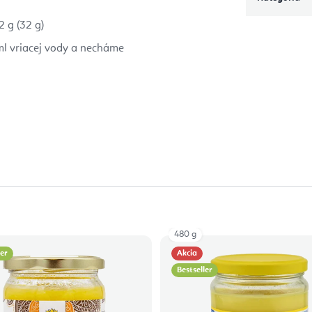
 g (32 g)
ml vriacej vody a necháme
480 g
ler
Akcia
Bestseller