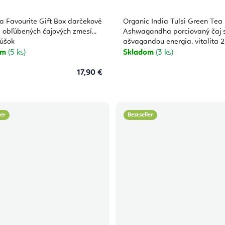
a Favourite Gift Box darčekové
Organic India Tulsi Green Tea
 obľúbených čajových zmesí
Ashwagandha porciovaný čaj 
cúšok
ašvagandou energia, vitalita 
vrecúšok (25 x 2 g)
om
(5 ks)
Skladom
(3 ks)
17,90 €
ler
Bestseller