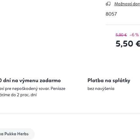
Možnosti dor
8057
–6 %
5,90 €
5,50 
Jednotková
0 dní na výmenu zadarmo
Platba na splátky
atí pre nepoškodený tovar. Peniaze
bez navýšenia
átime do 2 prac. dní
ka
Pukka Herbs