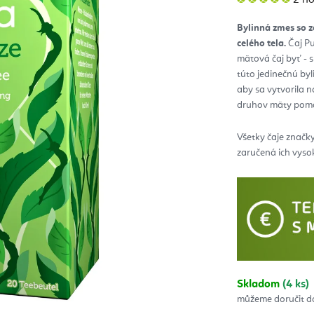
hod
pro
je
Bylinná zmes so z
5,0
z
celého tela.
Čaj Pu
5
hvie
mätová čaj byť - s
túto jedinečnú byl
aby sa vytvorila na
druhov mäty pomôž
Všetky čaje značk
zaručená ich vysok
Skladom
(4 ks)