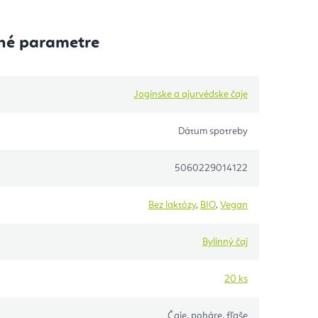
né parametre
Jogínske a ajurvédske čaje
Dátum spotreby
5060229014122
Bez laktózy
,
BIO
,
Vegan
Bylinný čaj
20 ks
Čaje, poháre, fľaše