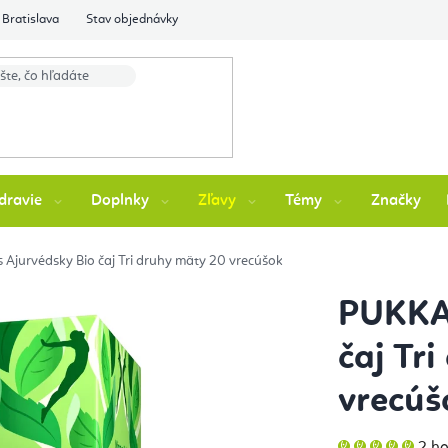
Bratislava
Stav objednávky
dravie
Doplnky
Zľavy
Témy
Značky
Ajurvédsky Bio čaj Tri druhy mäty 20 vrecúšok
PUKKA 
čaj Tr
vrecúš
Pri
2 h