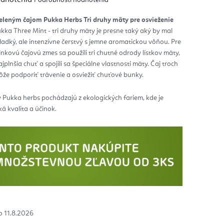
notenie
duktu
eleným čajom Pukka Herbs Tri druhy mäty pre osvieženie
kka Three Mint - tri druhy mäty je presne taký aký by mal
zdičiek.
ladký, ale intenzívne čerstvý s jemne aromatickou vôňou. Pre
inkovú čajovú zmes sa použili tri chutné odrody lístkov mäty,
jplnšia chuť a spojili sa špeciálne vlastnosti mäty. Čaj troch
e podporiť trávenie a osviežiť chuťové bunky.
y Pukka herbs pochádzajú z ekologických fariem, kde je
á kvalita a účinok.
11.8.2026