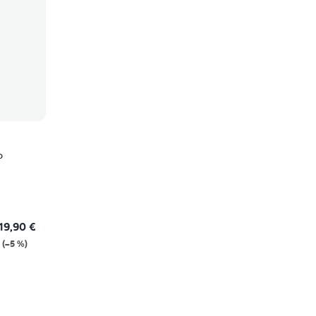
o
19,90 €
(–5 %)