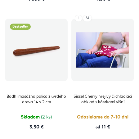
L
M
Bestseller
Bodhi masážna palica z tvrdého
Sissel Cherry hrejivý či chladiaci
dreva 14 x 2 cm
obklad s kôstkami višní
Skladom
(2 ks)
Odosielame do 7-10 dní
3,50 €
11 €
od