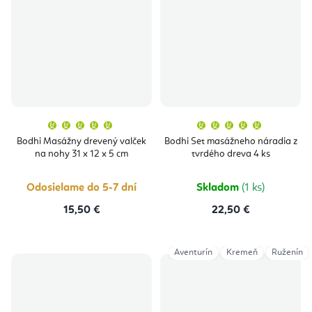
Priemerné
Priemern
hodnotenie
hodnoten
produktu
produktu
Bodhi Masážny drevený valček
Bodhi Set masážneho náradia z
je
je
na nohy 31 x 12 x 5 cm
tvrdého dreva 4 ks
5,0
5,0
z
z
5
5
hviezdičiek.
hviezdičie
Odosielame do 5-7 dní
Skladom
(1 ks)
15,50 €
22,50 €
Aventurín
Kremeň
Ruženín