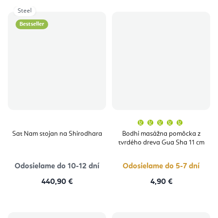
Steel
Bestseller
Priemern
hodnoten
produktu
Sat Nam stojan na Shirodhara
Bodhi masážna pomôcka z
je
tvrdého dreva Gua Sha 11 cm
5,0
z
5
hviezdičie
Odosielame do 10-12 dní
Odosielame do 5-7 dní
440,90 €
4,90 €