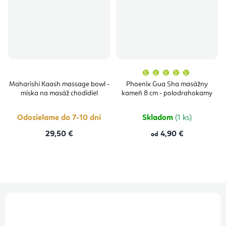
Priemern
hodnoten
produktu
Maharishi Kaash massage bowl -
Phoenix Gua Sha masážny
je
miska na masáž chodidiel
kameň 8 cm - polodrahokamy
5,0
z
5
hviezdičie
Odosielame do 7-10 dní
Skladom
(1 ks)
29,50 €
4,90 €
od
Z
á