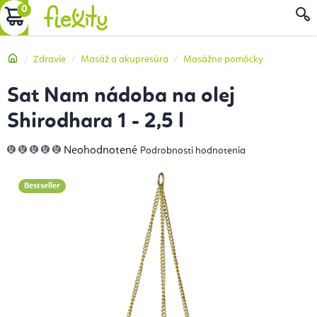
Prejsť
NÁKUPNÝ
na
obsah
KOŠÍK
Domov
Zdravie
Masáž a akupresúra
Masážne pomôcky
Sat Nam nádoba na olej
Shirodhara 1 - 2,5 l
Priemerné
Neohodnotené
Podrobnosti hodnotenia
hodnotenie
produktu
je
0,0
Bestseller
z
5
hviezdičiek.