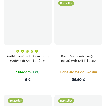
Bestseller
Priemerné
hodnotenie
produktu
Bodhi masážny kríž v tvare T z
Bodhi Set bambusových
je
tvrdého dreva 11 x 10 cm
masážnych tyčí 11 kusov
5,0
z
5
hviezdičiek.
Skladom
(1 ks)
Odosielame do 5-7 dní
5 €
35,90 €
Bestseller
Bestseller