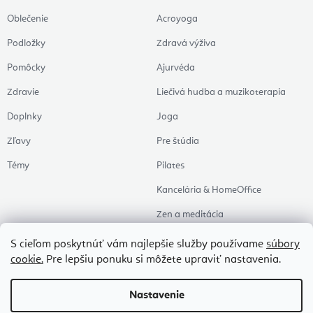
Oblečenie
Acroyoga
Podložky
Zdravá výživa
Pomôcky
Ajurvéda
Zdravie
Liečivá hudba a muzikoterapia
Doplnky
Joga
Zľavy
Pre štúdia
Témy
Pilates
Kancelária & HomeOffice
Zen a meditácia
Aromaterapia
S cieľom poskytnúť vám najlepšie služby používame
súbory
cookie.
Pre lepšiu ponuku si môžete upraviť nastavenia.
Zdravý spánok
Naše obľúbené
Nastavenie