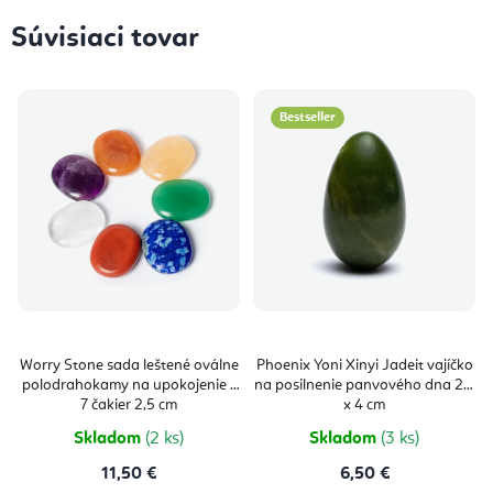
Súvisiaci tovar
Bestseller
Worry Stone sada leštené oválne
Phoenix Yoni Xinyi Jadeit vajíčko
polodrahokamy na upokojenie -
na posilnenie panvového dna 2,5
7 čakier 2,5 cm
x 4 cm
Skladom
(2 ks)
Skladom
(3 ks)
11,50 €
6,50 €