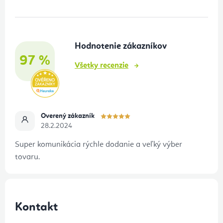
p
ä
t
Hodnotenie zákazníkov
i
97 %
e
Všetky recenzie
Overený zákazník
28.2.2024
Super komunikácia rýchle dodanie a veľký výber
tovaru.
Kontakt