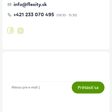
info
@
flexity.sk
+421 233 070 495
Prihlásenie odberu newslettera
Tajné akcie, výpredaje a súťaže na váš e-mail
Prihlásiť sa
Prihlásením odberu súhlasíte s
podmienkami ochrany osobných
údajov