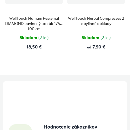
WellTouch Hamam Pestemal
WellTouch Herbal Compresses 2
DIAMOND bavlnený uterák 175 x
x bylinné obklady
100 cm
Skladom
(2 ks)
Skladom
(2 ks)
18,50 €
7,90 €
od
Z
á
p
ä
t
Hodnotenie zákazníkov