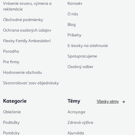
Vrátenie tovaru, výmena a
Kontakt
reklamácie
O nás
Obchodné podmienky
Blog
Ochrana osobných údajov
Príbehy
Flexity Family Ambasádori
E-booky na stiahnutie
Poradňa
Spolupracujeme
Pre firmy
Osobný odber
Hodnotenie obchodu
Skontrolovať stav objednávky
Kategorie
Témy
Všetky témy
Oblečenie
Acroyoga
Podložky
Zdravá výživa
Pomôcky
Ajurvéda