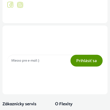
Prihlásenie odberu newslettera
Tajné akcie, výpredaje a súťaže na váš e-mail
Prihlásiť sa
Prihlásením odberu súhlasíte s
podmienkami ochrany osobných
údajov
Zákaznícky servis
O Flexity