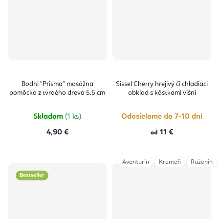
Bodhi "Prisma" masážna
Sissel Cherry hrejivý či chladiaci
pomôcka z tvrdého dreva 5,5 cm
obklad s kôstkami višní
Skladom
(1 ks)
Odosielame do 7-10 dní
4,90 €
11 €
od
Aventurín
Kremeň
Ruženín
Bestseller