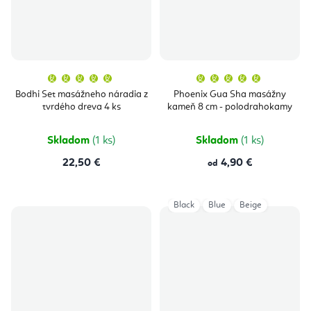
Priemerné
Priemern
hodnotenie
hodnoten
produktu
produktu
Bodhi Set masážneho náradia z
Phoenix Gua Sha masážny
je
je
tvrdého dreva 4 ks
kameň 8 cm - polodrahokamy
5,0
5,0
z
z
5
5
hviezdičiek.
hviezdičie
Skladom
(1 ks)
Skladom
(1 ks)
22,50 €
4,90 €
od
Black
Blue
Beige