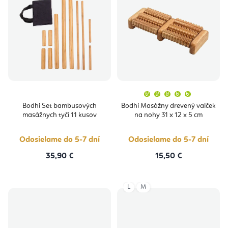
Priemern
hodnoten
produktu
Bodhi Set bambusových
Bodhi Masážny drevený valček
je
masážnych tyčí 11 kusov
na nohy 31 x 12 x 5 cm
5,0
z
5
hviezdičie
Odosielame do 5-7 dní
Odosielame do 5-7 dní
35,90 €
15,50 €
L
M