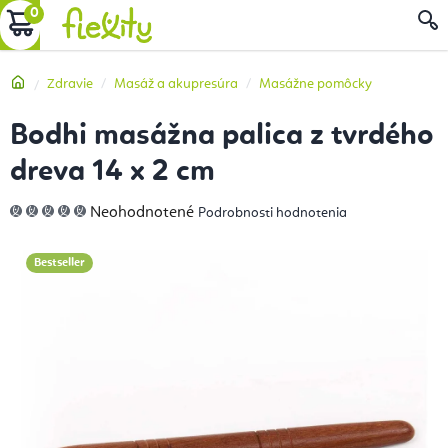
Prejsť
NÁKUPNÝ
na
obsah
KOŠÍK
Domov
Zdravie
Masáž a akupresúra
Masážne pomôcky
Bodhi masážna palica z tvrdého
dreva 14 x 2 cm
Priemerné
Neohodnotené
Podrobnosti hodnotenia
hodnotenie
produktu
je
0,0
Bestseller
z
5
hviezdičiek.