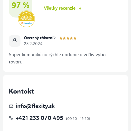
i
97 %
e
Všetky recenzie
Overený zákazník
28.2.2024
Super komunikácia rýchle dodanie a veľký výber
tovaru.
Kontakt
info
@
flexity.sk
+421 233 070 495