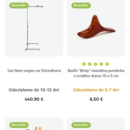
Bestseller
Bestseller
Priemern
hodnoten
produktu
Sat Nam stojan na Shirodhara
Bodhi "Birdy" masážna pomôcka
je
z tvrdého dreva 10 x 5 cm
5,0
z
5
hviezdičie
Odosielame do 10-12 dní
Odosielame do 5-7 dní
440,90 €
6,50 €
Bestseller
Bestseller