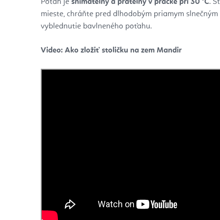
Poťah je
snímateľný a prateľný v práčke pri 30 °C
. S
mieste, chráňte pred dlhodobým priamym slnečným 
vyblednutie bavlneného poťahu.
Video: Ako zložiť stoličku na zem Mandir