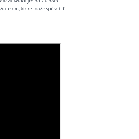
toličku skladujte na suchom
žiarením, ktoré môže spôsobiť