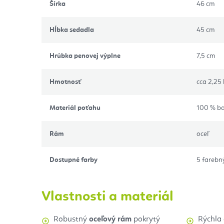
Šírka
46 cm
Hĺbka sedadla
45 cm
Hrúbka penovej výplne
7,5 cm
Hmotnosť
cca 2,25
Materiál poťahu
100 % b
Rám
oceľ
Dostupné farby
5 farebn
Vlastnosti a materiál
Robustný
oceľový rám
pokrytý
Rýchla