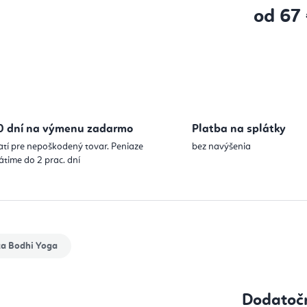
od
67
Jednotková
0 dní na výmenu zadarmo
Platba na splátky
atí pre nepoškodený tovar. Peniaze
bez navýšenia
átime do 2 prac. dní
ka
Bodhi Yoga
Dodatoč