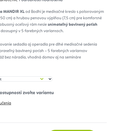
notenie
duktu
čka MANDIR XL
od Bodhi je meditačné kreslo s polstrovaným
50 cm) a hrubou penovou výplňou (7,5 cm) pre komfortné
zdičiek.
Robustný oceľový rám nesie
snímateľný bavlnený poťah
, dostupný v 5 farebných variantoch.
ovanie sedadla aj operadla pre dlhé meditačné sedenia
 prateľný bavlnený poťah – 5 farebných variantov
áž bez náradia, vhodná domov aj na semináre
učenia