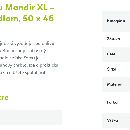
u Mandir XL –
dlom, 50 x 46
Kategória
Záruka
 joge si vyžaduje spoľahlivú
 Bodhi spája robustný
EAN
adla, vďaka čomu je
únavy chrbta. Ide o praktickú
Šírka
rú sa môžete spoľahnúť
Materiál
tre
Farba
Výška