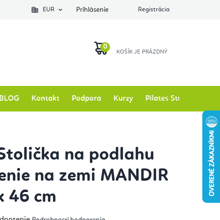
EUR
Prihlásenie
Registrácia
NÁKUPNÝ
KOŠÍK
BLOG
Kontakt
Podpora
Kurzy
Pilates Studio
Zna
Stolička na podlahu
enie na zemi MANDIR
x 46 cm
emerné
odnotenie
Podrobnosti hodnotenia