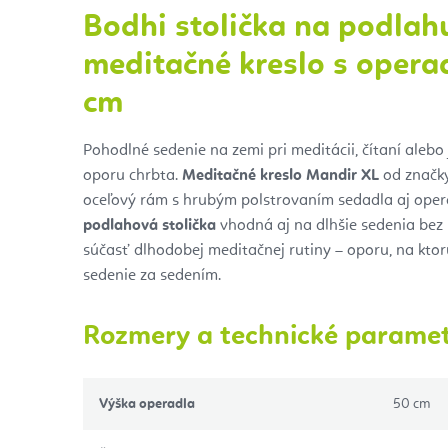
Bodhi stolička na podlah
meditačné kreslo s opera
cm
Pohodlné sedenie na zemi pri meditácii, čítaní alebo
oporu chrbta.
Meditačné kreslo Mandir XL
od značky
oceľový rám s hrubým polstrovaním sedadla aj oper
podlahová stolička
vhodná aj na dlhšie sedenia bez 
súčasť dlhodobej meditačnej rutiny – oporu, na kto
sedenie za sedením.
Rozmery a technické parame
Výška operadla
50 cm