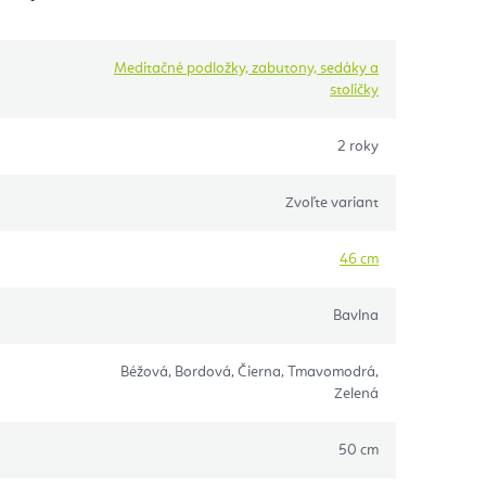
Meditačné podložky, zabutony, sedáky a
stoličky
2 roky
Zvoľte variant
46 cm
Bavlna
Béžová, Bordová, Čierna, Tmavomodrá,
Zelená
50 cm