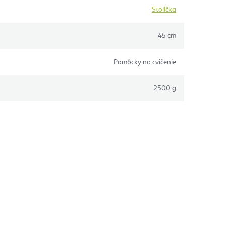
Stolička
45 cm
Pomôcky na cvičenie
2500 g