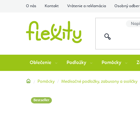
Prejsť
O nás
Kontakt
Vrátenie a reklamácia
Osobný odber 
na
obsah
Oblečenie
Podložky
Pomôcky
Z
Domov
Pomôcky
Meditačné podložky, zabutony a stoličky
Bestseller