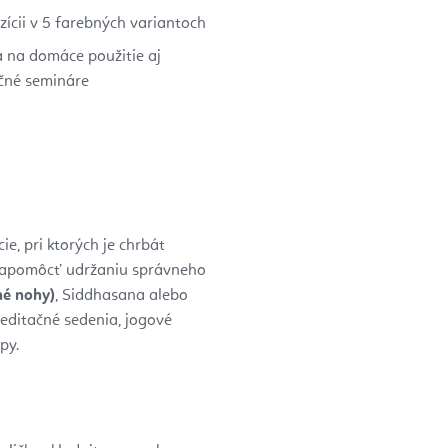
zícii v 5 farebných variantoch
 na domáce použitie aj
čné semináre
e, pri ktorých je chrbát
napomôcť udržaniu správneho
né nohy)
, Siddhasana alebo
meditačné sedenia, jogové
py.