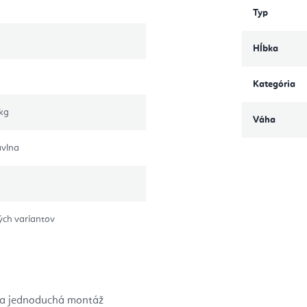
Typ
Hĺbka
Kategória
 kg
Váha
avlna
ých variantov
 a jednoduchá montáž