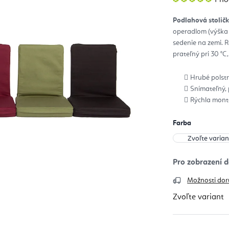
hod
pro
je
Podlahová stoli
5,0
z
operadlom (výška 
5
hvie
sedenie na zemi. 
prateľný pri 30 °C
Hrubé polstr
Snímateľný,
Rýchla mont
Farba
Možnosti dor
Zvoľte variant