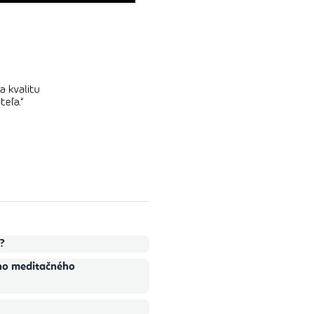
?
ého meditačného