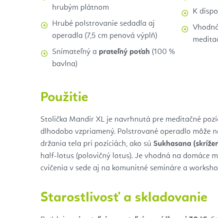
hrubým plátnom
K dispo
Hrubé polstrovanie sedadla aj
Vhodná
operadla (7,5 cm penová výplň)
medita
Snímateľný a
prateľný poťah
(100 %
bavlna)
Použitie
Stolička Mandir XL je navrhnutá pre meditačné pozíci
dlhodobo vzpriamený. Polstrované operadlo môže 
držania tela pri pozíciách, ako sú
Sukhasana (skríže
half-lotus (polovičný lotus). Je vhodná na domáce 
cvičenia v sede aj na komunitné semináre a worksho
Starostlivosť a skladovanie