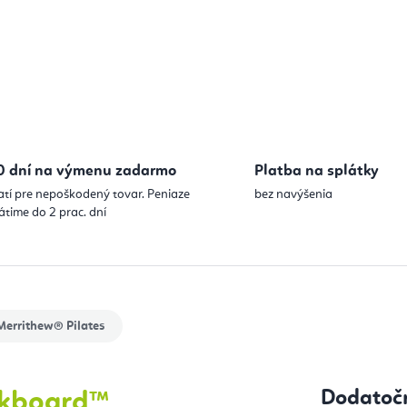
0 dní na výmenu zadarmo
Platba na splátky
atí pre nepoškodený tovar. Peniaze
bez navýšenia
átime do 2 prac. dní
errithew® Pilates
Dodatoč
skboard™