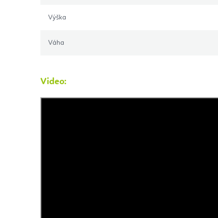
Výška
Váha
Video: