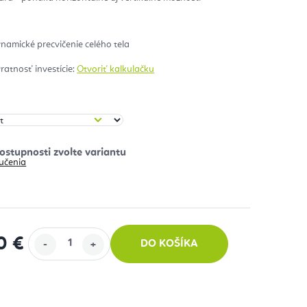
zdičiek.
namické precvičenie celého tela
vratnosť investície:
Otvoriť kalkulačku
učenia
0 €
DO KOŠÍKA
 cena: