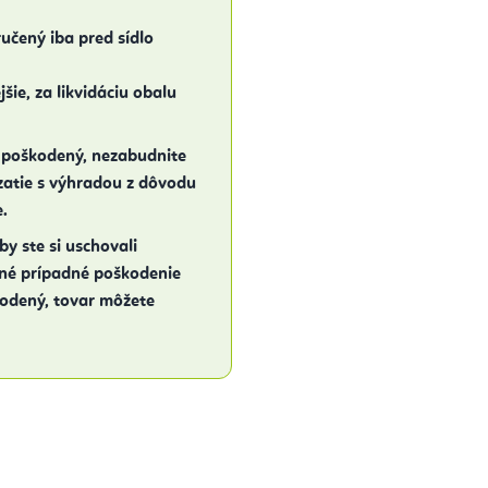
učený iba pred sídlo
šie, za likvidáciu obalu
 poškodený, nezabudnite
zatie s výhradou z dôvodu
.
y ste si uschovali
žné prípadné poškodenie
kodený, tovar môžete