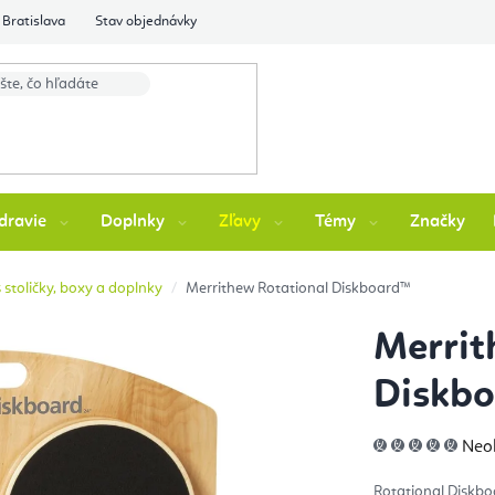
Bratislava
Stav objednávky
dravie
Doplnky
Zľavy
Témy
Značky
 stoličky, boxy a doplnky
Merrithew Rotational Diskboard™
Merrit
Diskb
Pri
Neo
hod
pro
je
Rotational Diskbo
0,0