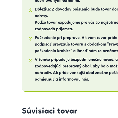
navrhovanými termínmi.
Dôležité:
Z dôvodov poistenia bude tovar dor
adresy.
Keďže tovar expedujeme pre vás čo najšetrnej
zodpovedá príjemca.
Poškodenie pri preprave:
Ak vám tovar príde
podpísať prevzatie tovaru s dodatkom "Prev
poškodenia krabice" a ihneď nám to oznámte
V tomto prípade je bezpodmienečne nutné, ab
zodpovedajúci prepravný obal, aby bolo mo
nahradiť. Ak príde vonkajší obal značne poš
odmietnuť a informovať nás.
Súvisiaci tovar