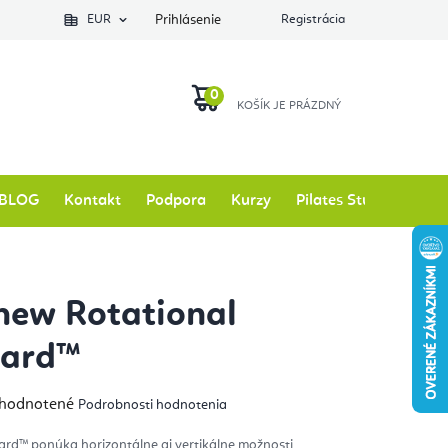
EUR
Prihlásenie
Registrácia
NÁKUPNÝ
KOŠÍK
BLOG
Kontakt
Podpora
Kurzy
Pilates Studio
Zna
hew Rotational
oard™
emerné
hodnotené
Podrobnosti hodnotenia
notenie
duktu
ard™ ponúka horizontálne aj vertikálne možnosti