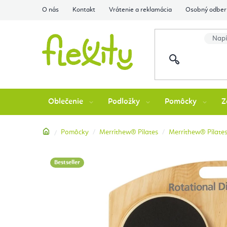
Prejsť
O nás
Kontakt
Vrátenie a reklamácia
Osobný odber 
na
obsah
Oblečenie
Podložky
Pomôcky
Z
Domov
Pomôcky
Merrithew® Pilates
Merrithew® Pilates
Bestseller