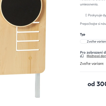
z
umiestnenia.
5
hvie
Poskytuje dy
Prepočítajte si ná
Typ
Možnosti dor
Zvoľte variant
od
30
Jednotková