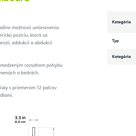
Kategória
kálne možnosti umiestnenia.
rickú pozíciu, ktorá sa
Typ
nzii, addukcii a abdukcii
Kategória
 s obmedzeným rozsahom pohybu
ramenách a bedrách.
Disky s priemerom 12 palcov
idlami.