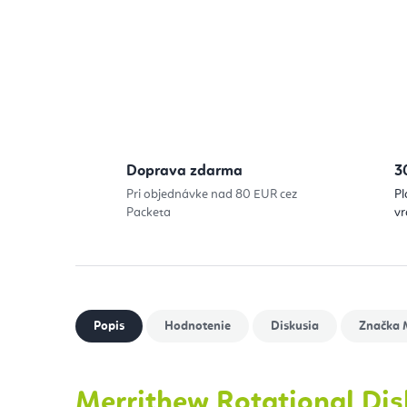
Doprava zdarma
3
Pri objednávke nad 80 EUR cez
Pl
Packeta
vr
Popis
Hodnotenie
Diskusia
Značka
M
Merrithew Rotational Di