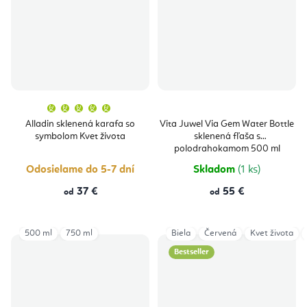
Priemerné
hodnotenie
produktu
Alladin sklenená karafa so
Vita Juwel Via Gem Water Bottle
je
symbolom Kvet života
sklenená fľaša s
5,0
z
polodrahokamom 500 ml
5
hviezdičiek.
Odosielame do 5-7 dní
Skladom
(1 ks)
37 €
55 €
od
od
500 ml
750 ml
Biela
Červená
Kvet života
Bestseller