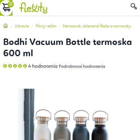
Prejsť
NÁKUPNÝ
na
obsah
KOŠÍK
Domov
Zdravie
Pitný režim
Nerezové, sklenené flaše a termosky
Bodhi Vacuum Bottle termoska
600 ml
Priemerné
4 hodnotenia
Podrobnosti hodnotenia
hodnotenie
produktu
je
5,0
z
5
hviezdičiek.