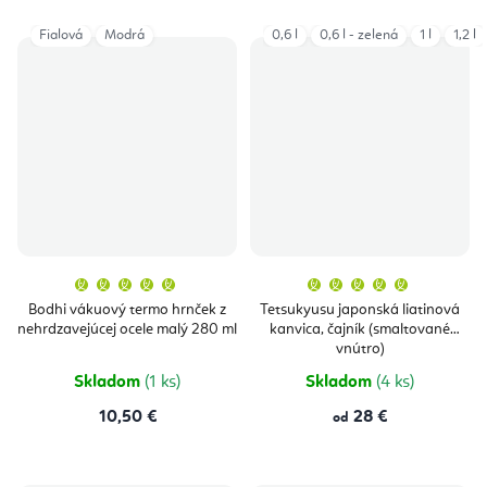
Fialová
Modrá
0,6 l
0,6 l - zelená
1 l
1,2 l
Priemerné
Priemern
hodnotenie
hodnoten
produktu
produktu
Bodhi vákuový termo hrnček z
Tetsukyusu japonská liatinová
je
je
nehrdzavejúcej ocele malý 280 ml
kanvica, čajník (smaltované
5,0
5,0
z
z
vnútro)
5
5
hviezdičiek.
hviezdičie
Skladom
(1 ks)
Skladom
(4 ks)
10,50 €
28 €
od