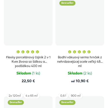
Bestseller
Priemerné
Priemern
hodnotenie
hodnoten
produktu
produktu
Flexity porcelánový čajník 2 v 1
Bodhi vákuový termo hrnček z
je
je
Kvet života so šálkou a
nehrdzavejúcej ocele veľký 480
5,0
5,0
z
z
podšálkou 400 ml
ml
5
5
hviezdičiek.
hviezdičie
Skladom
(1 ks)
Skladom
(2 ks)
22,50 €
10,90 €
od
2x 120ml
4 x 65 ml
0,6 l
900 ml
Bestseller
Bestseller