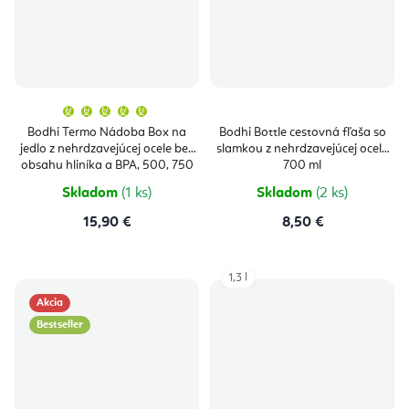
Priemerné
hodnotenie
produktu
Bodhi Termo Nádoba Box na
Bodhi Bottle cestovná fľaša so
je
jedlo z nehrdzavejúcej ocele bez
slamkou z nehrdzavejúcej ocele
5,0
z
obsahu hliníka a BPA, 500, 750
700 ml
5
ml
hviezdičiek.
Skladom
(1 ks)
Skladom
(2 ks)
15,90 €
8,50 €
1,3 l
Akcia
Bestseller