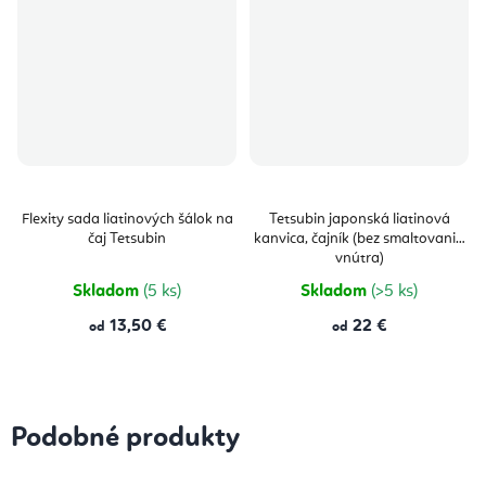
Flexity sada liatinových šálok na
Tetsubin japonská liatinová
čaj Tetsubin
kanvica, čajník (bez smaltovania
vnútra)
Skladom
(5 ks)
Skladom
(>5 ks)
13,50 €
22 €
od
od
Podobné produkty