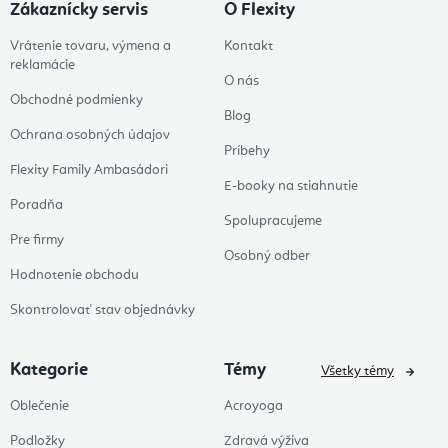
Zákaznícky servis
O Flexity
Vrátenie tovaru, výmena a
Kontakt
reklamácie
O nás
Obchodné podmienky
Blog
Ochrana osobných údajov
Príbehy
Flexity Family Ambasádori
E-booky na stiahnutie
Poradňa
Spolupracujeme
Pre firmy
Osobný odber
Hodnotenie obchodu
Skontrolovať stav objednávky
Kategorie
Témy
Všetky témy
Oblečenie
Acroyoga
Podložky
Zdravá výživa