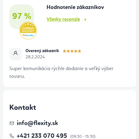
t
Hodnotenie zákazníkov
i
97 %
e
Všetky recenzie
Overený zákazník
28.2.2024
Super komunikácia rýchle dodanie a veľký výber
tovaru.
Kontakt
info
@
flexity.sk
+421 233 070 495