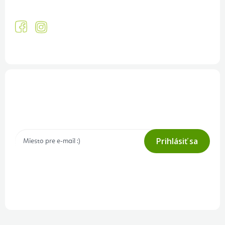
Prihlásenie odberu newslettera
Tajné akcie, výpredaje a súťaže na váš e-mail
Prihlásiť sa
Prihlásením odberu súhlasíte s
podmienkami ochrany osobných
údajov