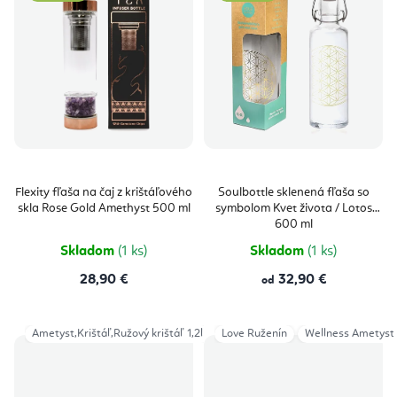
Flexity fľaša na čaj z krištáľového
Soulbottle sklenená fľaša so
skla Rose Gold Amethyst 500 ml
symbolom Kvet života / Lotos
600 ml
Skladom
(1 ks)
Skladom
(1 ks)
28,90 €
32,90 €
od
Ametyst,Krištáľ,Ružový krištáľ 1,2l
Kvet života - farebný 1,3l
Love Ruženín
Wellness Ametyst
Kvet ži