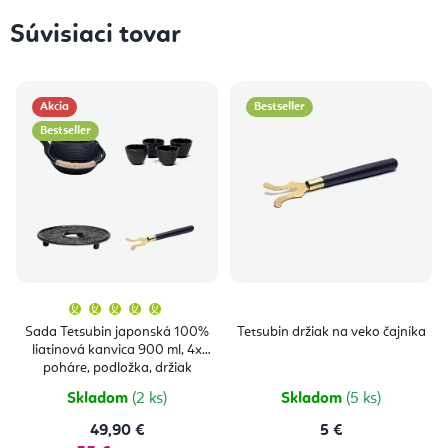
Súvisiaci tovar
Akcia
Bestseller
Bestseller
Priemerné
hodnotenie
produktu
Sada Tetsubin japonská 100%
Tetsubin držiak na veko čajníka
je
liatinová kanvica 900 ml, 4x
5,0
z
poháre, podložka, držiak
5
hviezdičiek.
Skladom
(2 ks)
Skladom
(5 ks)
49,90 €
5 €