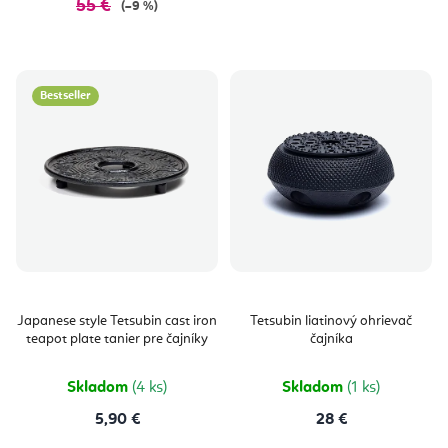
55 €
(–9 %)
Bestseller
Japanese style Tetsubin cast iron
Tetsubin liatinový ohrievač
teapot plate tanier pre čajníky
čajníka
Skladom
(4 ks)
Skladom
(1 ks)
5,90 €
28 €