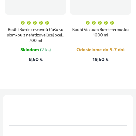
Priemerné
Priemern
hodnotenie
hodnoten
produktu
produktu
Bodhi Bottle cestovná fľaša so
Bodhi Vacuum Bottle termoska
je
je
slamkou z nehrdzavejúcej ocele
1000 ml
5,0
5,0
z
z
700 ml
5
5
hviezdičiek.
hviezdičie
Skladom
(2 ks)
Odosielame do 5-7 dní
8,50 €
19,50 €
Z
á
p
ä