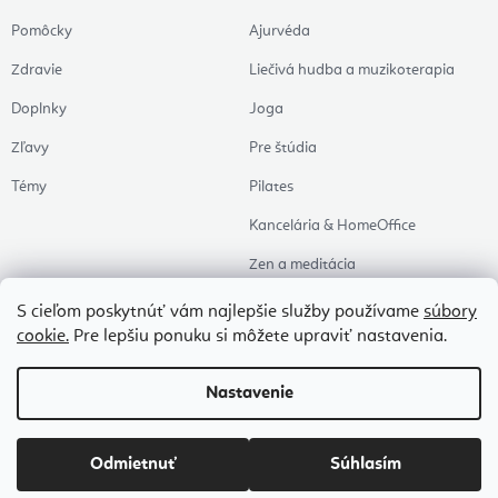
Pomôcky
Ajurvéda
Zdravie
Liečivá hudba a muzikoterapia
Doplnky
Joga
Zľavy
Pre štúdia
Témy
Pilates
Kancelária & HomeOffice
Zen a meditácia
Aromaterapia
S cieľom poskytnúť vám najlepšie služby používame
súbory
cookie.
Pre lepšiu ponuku si môžete upraviť nastavenia.
Zdravý spánok
Naše obľúbené
Nastavenie
Copyright 2026
Flexity
. Všetky práva vyhradené.
Upraviť nastavenie cookies
Odmietnuť
Súhlasím
Vytvoril Shoptet Premium