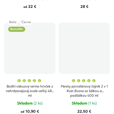
22 €
28 €
od
Biela
Čierna
Bestseller
Priemerné
Priemern
hodnotenie
hodnoten
produktu
produktu
Bodhi vákuový termo hrnček z
Flexity porcelánový čajník 2 v 1
je
je
nehrdzavejúcej ocele veľký 480
Kvet života so šálkou a
5,0
5,0
z
z
ml
podšálkou 400 ml
5
5
hviezdičiek.
hviezdičie
Skladom
(2 ks)
Skladom
(1 ks)
10,90 €
22,50 €
od