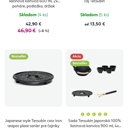
liatinová kanvica 600 ml, 2x
čaj Tetsubin
poháre, podložka, držiak
Skladom
(4 ks)
Skladom
(5 ks)
42,90 €
13,50 €
od
46,90 €
(–8 %)
Bestseller
Akcia
Bestseller
Priemern
hodnoten
produktu
Japanese style Tetsubin cast iron
Sada Tetsubin japonská 100%
je
teapot plate tanier pre čajníky
liatinová kanvica 900 ml, 4x
5,0