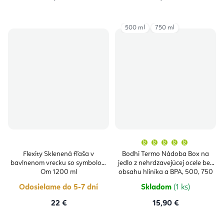
500 ml
750 ml
Priemern
hodnoten
produktu
Flexity Sklenená fľaša v
Bodhi Termo Nádoba Box na
je
bavlnenom vrecku so symbolom
jedlo z nehrdzavejúcej ocele bez
5,0
z
Om 1200 ml
obsahu hliníka a BPA, 500, 750
5
ml
hviezdičie
Odosielame do 5-7 dní
Skladom
(1 ks)
22 €
15,90 €