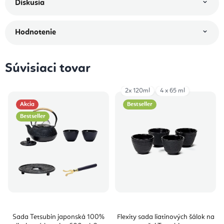
Diskusia
Hodnotenie
Súvisiaci tovar
2x 120ml
4 x 65 ml
Akcia
Bestseller
Bestseller
Sada Tetsubin japonská 100%
Flexity sada liatinových šálok na