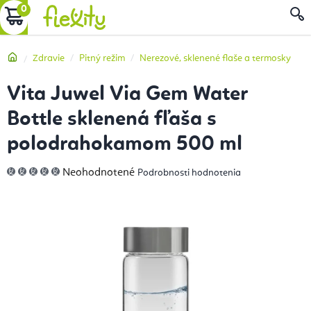
Prejsť
NÁKUPNÝ
na
obsah
KOŠÍK
Domov
Zdravie
Pitný režim
Nerezové, sklenené flaše a termosky
Vita Juwel Via Gem Water
Bottle sklenená fľaša s
polodrahokamom 500 ml
Priemerné
Neohodnotené
Podrobnosti hodnotenia
hodnotenie
produktu
je
0,0
z
5
hviezdičiek.