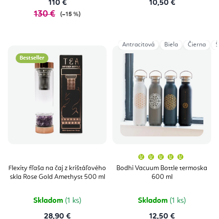
110 €
10,50 €
130 €
(–15 %)
Antracitová
Biela
Čierna
Š
Bestseller
Priemern
hodnoten
produktu
Flexity fľaša na čaj z krištáľového
Bodhi Vacuum Bottle termoska
je
skla Rose Gold Amethyst 500 ml
600 ml
5,0
z
5
hviezdičie
Skladom
(1 ks)
Skladom
(1 ks)
28,90 €
12,50 €