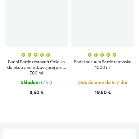
Priemerné
Priemern
hodnotenie
hodnoten
produktu
produktu
Bodhi Bottle cestovná fľaša so
Bodhi Vacuum Bottle termoska
je
je
slamkou z nehrdzavejúcej ocele
1000 ml
5,0
5,0
z
z
700 ml
5
5
hviezdičiek.
hviezdičie
Skladom
(2 ks)
Odosielame do 5-7 dní
8,50 €
19,50 €
Z