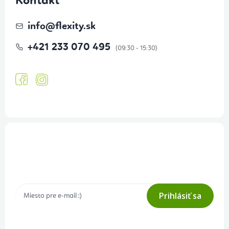
Kontakt
info
@
flexity.sk
+421 233 070 495
Prihlásenie odberu newslettera
Tajné akcie, výpredaje a súťaže na váš e-mail
Prihlásiť sa
Prihlásením odberu súhlasíte s
podmienkami ochrany osobných