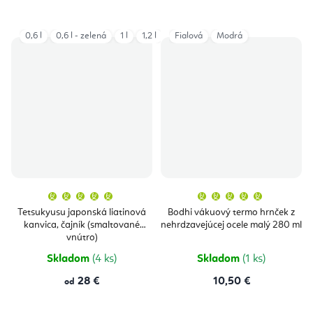
0,6 l
0,6 l - zelená
1 l
1,2 l
Fialová
Modrá
Priemerné
Priemern
hodnotenie
hodnoten
produktu
produktu
Tetsukyusu japonská liatinová
Bodhi vákuový termo hrnček z
je
je
kanvica, čajník (smaltované
nehrdzavejúcej ocele malý 280 ml
5,0
5,0
z
z
vnútro)
5
5
hviezdičiek.
hviezdičie
Skladom
(4 ks)
Skladom
(1 ks)
28 €
10,50 €
od