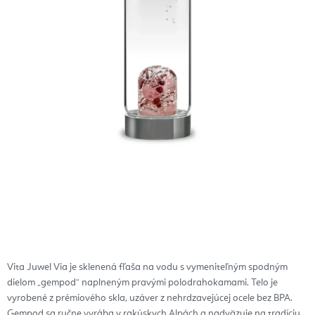
Vita Juwel Via je sklenená fľaša na vodu s vymeniteľným spodným
dielom „gempod“ naplneným pravými polodrahokamami. Telo je
vyrobené z prémiového skla, uzáver z nehrdzavejúcej ocele bez BPA.
Gempod sa ručne vyrába v rakúskych Alpách a nadväzuje na tradíciu