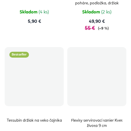
z
poháre, podložka, držiak
5
hviezdičie
Skladom
(4 ks)
Skladom
(2 ks)
5,90 €
49,90 €
55 €
(–9 %)
Bestseller
Tetsubin držiak na veko čajníka
Flexity servírovací tanier Kvet
života 9 cm