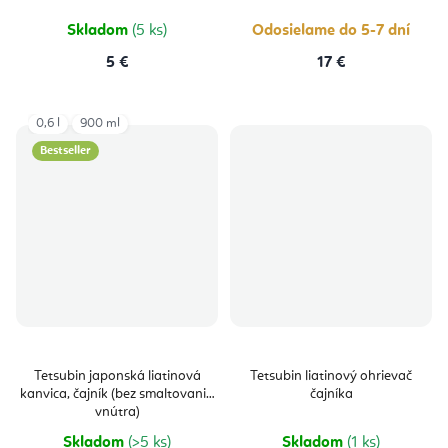
Skladom
(5 ks)
Odosielame do 5-7 dní
5 €
17 €
0,6 l
900 ml
Bestseller
Tetsubin japonská liatinová
Tetsubin liatinový ohrievač
kanvica, čajník (bez smaltovania
čajníka
vnútra)
Skladom
(>5 ks)
Skladom
(1 ks)