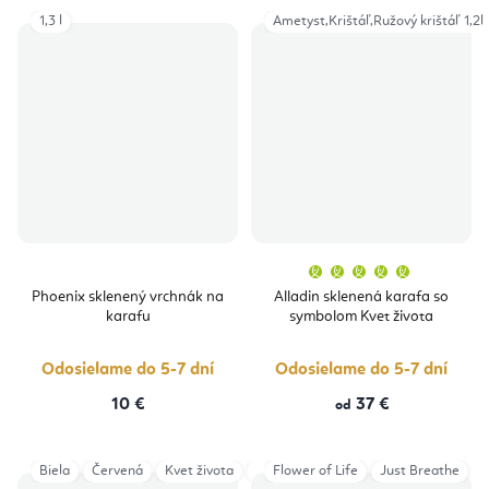
1,3 l
Ametyst,Krištáľ,Ružový krištáľ 1,2l
Priemern
hodnoten
produktu
Phoenix sklenený vrchnák na
Alladin sklenená karafa so
je
karafu
symbolom Kvet života
5,0
z
5
hviezdičie
Odosielame do 5-7 dní
Odosielame do 5-7 dní
10 €
37 €
od
Biela
Červená
Kvet života
Triangel OM
Flower of Life
Just Breathe