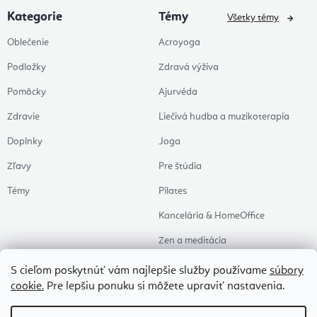
Kategorie
Témy
Všetky témy
Oblečenie
Acroyoga
Podložky
Zdravá výživa
Pomôcky
Ajurvéda
Zdravie
Liečivá hudba a muzikoterapia
Doplnky
Joga
Zľavy
Pre štúdia
Témy
Pilates
Kancelária & HomeOffice
Zen a meditácia
Aromaterapia
S cieľom poskytnúť vám najlepšie služby používame
súbory
cookie.
Pre lepšiu ponuku si môžete upraviť nastavenia.
Zdravý spánok
Naše obľúbené