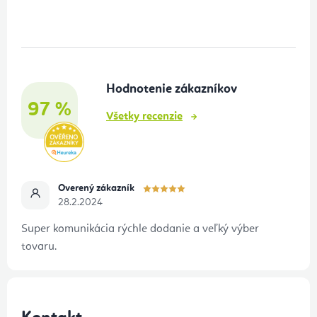
á
p
ä
t
Hodnotenie zákazníkov
i
97 %
e
Všetky recenzie
Overený zákazník
28.2.2024
Super komunikácia rýchle dodanie a veľký výber
tovaru.