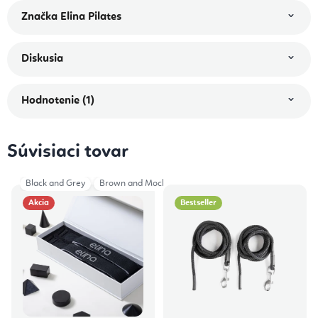
Značka
Elina Pilates
Diskusia
Hodnotenie (1)
Súvisiaci tovar
Black and Grey
Brown and Mocha
Total Green
Green and Ivory
Akcia
Bestseller