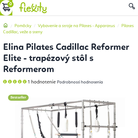
Prejsť
NÁKUPNÝ
na
obsah
KOŠÍK
Domov
Pomôcky
Vybavenie a stroje na Pilates - Apparatus
Pilates
Cadillac, veže a steny
Elina Pilates Cadillac Reformer
Elite - trapézový stôl s
Reformerom
Priemerné
1 hodnotenie
Podrobnosti hodnotenia
hodnotenie
produktu
je
5,0
Bestseller
z
5
hviezdičiek.