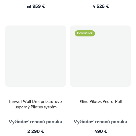
959 €
4 525 €
od
Bestseller
Innwell Wall Unit priestorovo
Elina Pilates Ped-o-Pull
úsporný Pilates systém
Vyžiadať cenovú ponuku
Vyžiadať cenovú ponuku
2 290 €
490 €