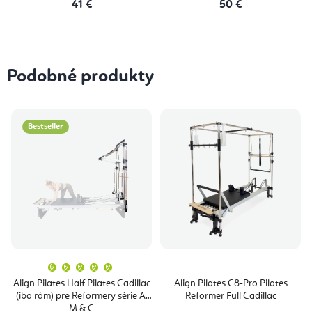
41 €
50 €
Podobné produkty
Bestseller
Priemerné
hodnotenie
produktu
Align Pilates Half Pilates Cadillac
Align Pilates C8-Pro Pilates
je
(iba rám) pre Reformery série A,
Reformer Full Cadillac
5,0
z
M & C