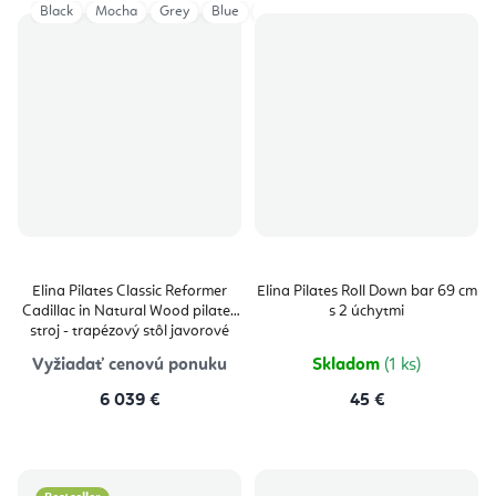
Black
Mocha
Grey
Blue
Ivory
Aged Rose
Eucalyptus
Elina Pilates Classic Reformer
Elina Pilates Roll Down bar 69 cm
Cadillac in Natural Wood pilates
s 2 úchytmi
stroj - trapézový stôl javorové
drevo 229 × 66 × 182 cm
Vyžiadať cenovú ponuku
Skladom
(1 ks)
6 039 €
45 €