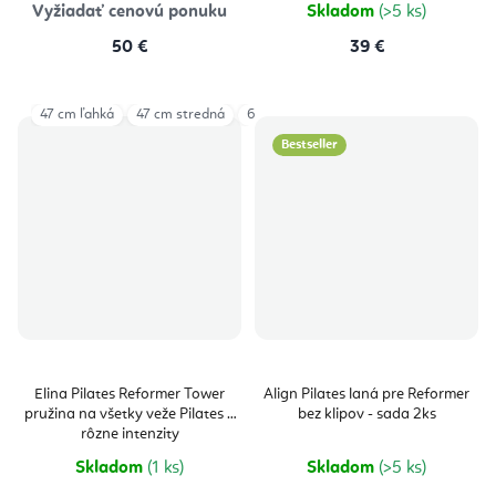
Vyžiadať cenovú ponuku
Skladom
(>5 ks)
50 €
39 €
47 cm ľahká
47 cm stredná
63 cm ľahká
63 cm stredná
Bestseller
Elina Pilates Reformer Tower
Align Pilates laná pre Reformer
pružina na všetky veže Pilates 3
bez klipov - sada 2ks
rôzne intenzity
Skladom
(1 ks)
Skladom
(>5 ks)