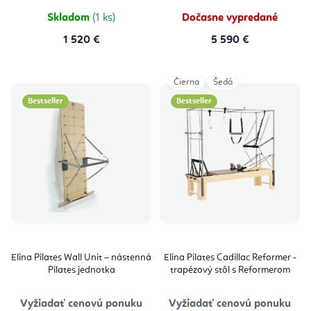
5
hviezdičiek.
Skladom
(1 ks)
Dočasne vypredané
1 520 €
5 590 €
Čierna
Šedá
Bestseller
Bestseller
Elina Pilates Wall Unit – nástenná
Elina Pilates Cadillac Reformer -
Pilates jednotka
trapézový stôl s Reformerom
Vyžiadať cenovú ponuku
Vyžiadať cenovú ponuku