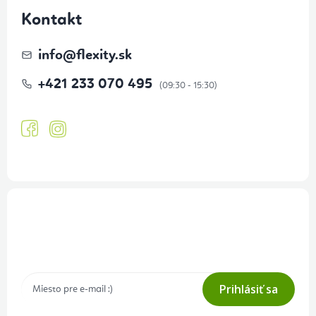
Kontakt
info
@
flexity.sk
+421 233 070 495
Prihlásenie odberu newslettera
Tajné akcie, výpredaje a súťaže na váš e-mail
Prihlásiť sa