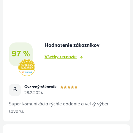
Z
á
p
ä
t
Hodnotenie zákazníkov
i
97 %
e
Všetky recenzie
Overený zákazník
28.2.2024
Super komunikácia rýchle dodanie a veľký výber
tovaru.