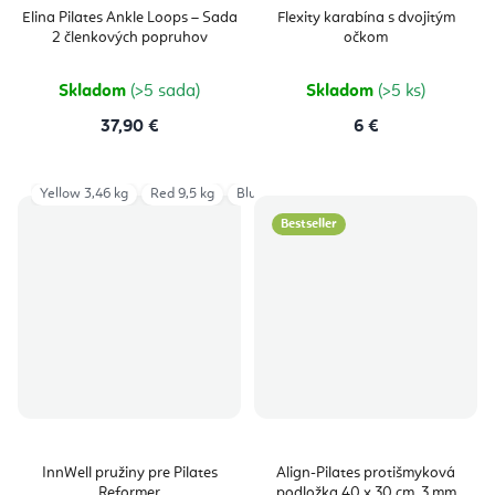
Elina Pilates Ankle Loops – Sada
Flexity karabína s dvojitým
2 členkových popruhov
očkom
Skladom
(>5 sada)
Skladom
(>5 ks)
37,90 €
6 €
Yellow 3,46 kg
Red 9,5 kg
Blue 6,43 kg
Green 6,6 kg
Red 12,2 
Bestseller
InnWell pružiny pre Pilates
Align-Pilates protišmyková
Reformer
podložka 40 x 30 cm, 3 mm