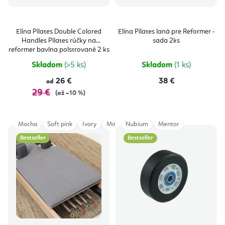
Elina Pilates Double Colored
Elina Pilates laná pre Reformer -
Handles Pilates rúčky na
sada 2ks
reformer bavlna polstrované 2 ks
Skladom
(>5 ks)
Skladom
(1 ks)
26 €
38 €
od
29 €
(až –10 %)
Mocha
Soft pink
Ivory
Mint Green
Nubium
Deep Teal
Mentor
Vintage Rose
Bestseller
Bestseller