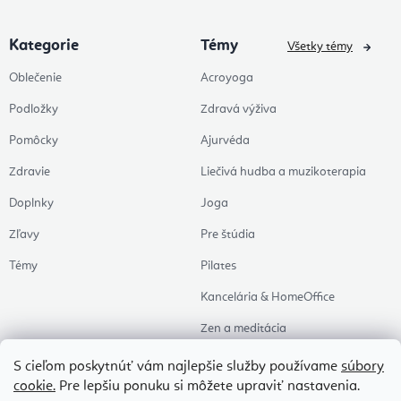
Kategorie
Témy
Všetky témy
Oblečenie
Acroyoga
Podložky
Zdravá výživa
Pomôcky
Ajurvéda
Zdravie
Liečivá hudba a muzikoterapia
Doplnky
Joga
Zľavy
Pre štúdia
Témy
Pilates
Kancelária & HomeOffice
Zen a meditácia
Aromaterapia
S cieľom poskytnúť vám najlepšie služby používame
súbory
cookie.
Pre lepšiu ponuku si môžete upraviť nastavenia.
Zdravý spánok