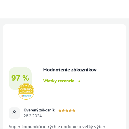
Z
á
p
ä
t
Hodnotenie zákazníkov
i
97 %
e
Všetky recenzie
Overený zákazník
28.2.2024
Super komunikácia rýchle dodanie a veľký výber