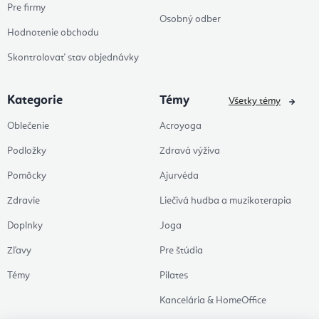
Pre firmy
Osobný odber
Hodnotenie obchodu
Skontrolovať stav objednávky
Kategorie
Témy
Všetky témy
Oblečenie
Acroyoga
Podložky
Zdravá výživa
Pomôcky
Ajurvéda
Zdravie
Liečivá hudba a muzikoterapia
Doplnky
Joga
Zľavy
Pre štúdia
Témy
Pilates
Kancelária & HomeOffice