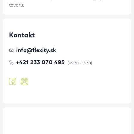
tovaru.
Kontakt
info
@
flexity.sk
+421 233 070 495
Prihlásenie odberu newslettera
Tajné akcie, výpredaje a súťaže na váš e-mail