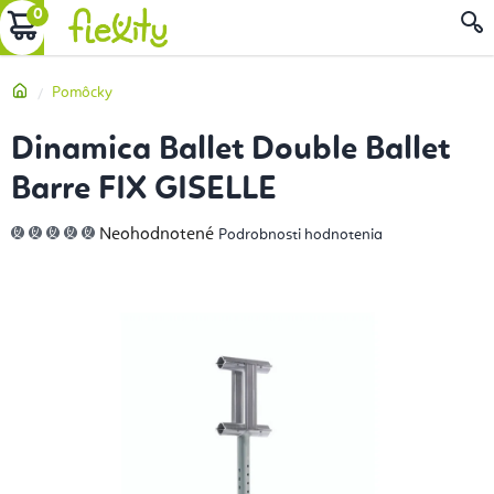
Prejsť
NÁKUPNÝ
na
obsah
KOŠÍK
Domov
Pomôcky
Dinamica Ballet Double Ballet
Barre FIX GISELLE
Priemerné
Neohodnotené
Podrobnosti hodnotenia
hodnotenie
produktu
je
0,0
z
5
hviezdičiek.