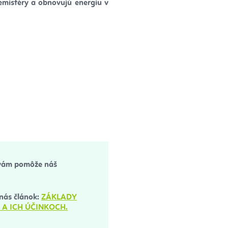
emisféry a obnovujú energiu v
 vám pomôže náš
nás článok:
ZÁKLADY
 A ICH ÚČINKOCH.