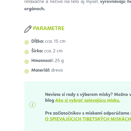
relaxačne a liečivo na telo aj myseľ,
vyrovnávajú h
orgánoch.
PARAMETRE
Dĺžka:
cca. 15 cm
Šírka:
cca. 2 cm
Hmotnosť:
25 g
Materiál:
drevo
Neviete si rady s výberom misky? Možno
blog
Ako si vybrať spievajúcu misku.
Pre začiatočníkov s miskami odporúčame 
O SPIEVAJÚCICH TIBETSKÝCH MISKÁCH