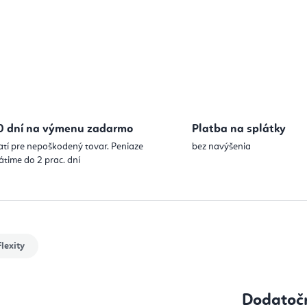
0 dní na výmenu zadarmo
Platba na splátky
atí pre nepoškodený tovar. Peniaze
bez navýšenia
átime do 2 prac. dní
lexity
Dodatoč