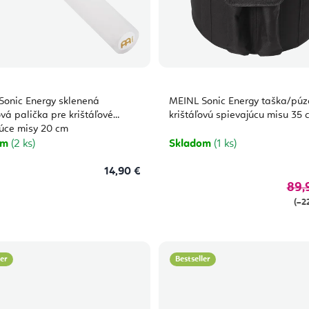
Sonic Energy sklenená
MEINL Sonic Energy taška/púz
ová palička pre krištáľové
krištáľovú spievajúcu misu 35 
úce misy 20 cm
om
(2 ks)
Skladom
(1 ks)
14,90 €
89,
(–2
ler
Bestseller