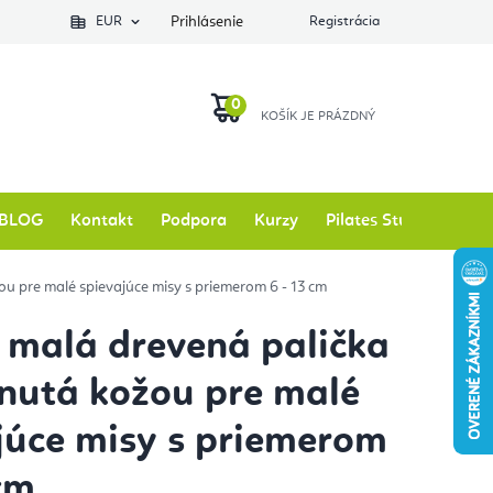
EUR
Prihlásenie
Registrácia
NÁKUPNÝ
KOŠÍK
BLOG
Kontakt
Podpora
Kurzy
Pilates Studio
Zna
ou pre malé spievajúce misy s priemerom 6 - 13 cm
y malá drevená palička
nutá kožou pre malé
júce misy s priemerom
 cm