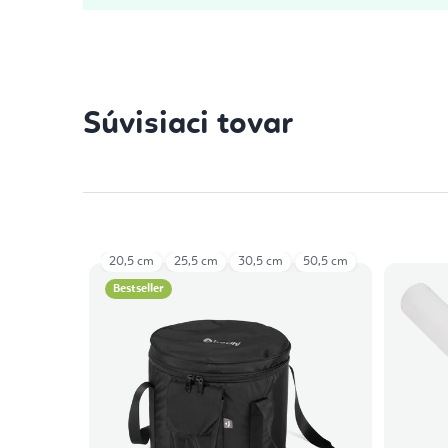
Súvisiaci tovar
20,5 cm
25,5 cm
30,5 cm
50,5 cm
Bestseller