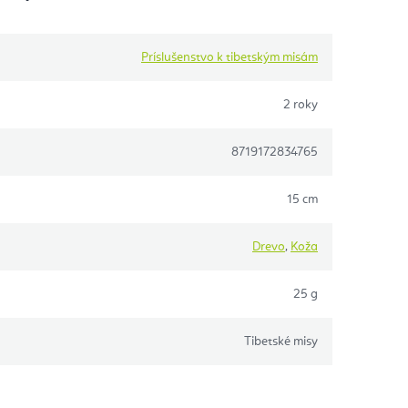
Príslušenstvo k tibetským misám
2 roky
8719172834765
15 cm
Drevo
,
Koža
25 g
Tibetské misy