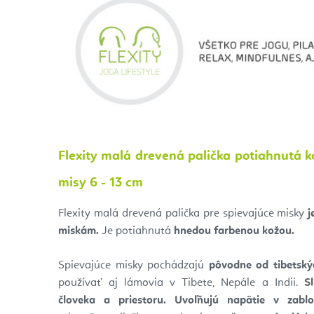
Flexity malá drevená palička potiahnutá k
misy 6 - 13 cm
Flexity malá drevená palička pre spievajúce misky
j
miskám.
Je potiahnutá
hnedou farbenou kožou.
Spievajúce misky pochádzajú
pôvodne od tibetsk
používať aj lámovia v Tibete, Nepále a Indii.
S
človeka a priestoru.
Uvoľňujú napätie v zabl