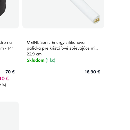
dro na
MEINL Sonic Energy silikónová
cm - 14"
palička pre krištáľové spievajúce misy
22,9 cm
Skladom
(1 ks)
70 €
16,90 €
90 €
2 %)