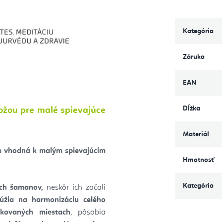
Kategória
Záruka
EAN
Dĺžka
ožou pre malé spievajúce
Materiál
e vhodná k malým spievajúcim
Hmotnosť
Kategória
ých šamanov,
neskôr ich začali
lúžia na harmonizáciu celého
okovaných miestach
, pôsobia