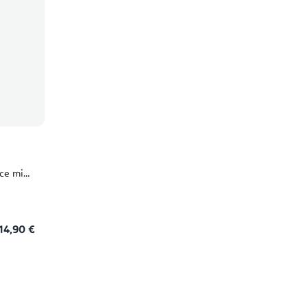
úce misy
14,90 €