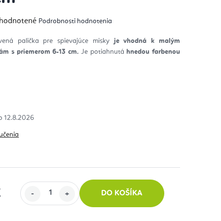
emerné
hodnotené
Podrobnosti hodnotenia
notenie
duktu
evená palička pre spievajúce misky
je vhodná k malým
kám s priemerom 6-13 cm.
Je potiahnutá
hnedou farbenou
zdičiek.
12.8.2026
učenia
€
DO KOŠÍKA
 cena: