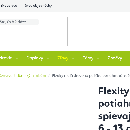
Bratislava
Stav objednávky
dravie
Doplnky
Zľavy
Témy
Značky
ušenstvo k tibetským misám
Flexity malá drevená palička potiahnutá kož
Flexit
potiah
spieva
6 - 13