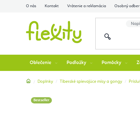
Prejsť
O nás
Kontakt
Vrátenie a reklamácia
Osobný odber 
na
obsah
Oblečenie
Podložky
Pomôcky
Z
Domov
Doplnky
Tibetské spievajúce misy a gongy
Prísl
Bestseller