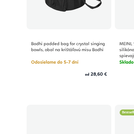
Bodhi padded bag for crystal singing
MEINL 
bowls, obal na krištáľovú misu Bodhi
silikón
spievaj
Odosielame do 5-7 dní
Sklad
28,60 €
od
Bestsel