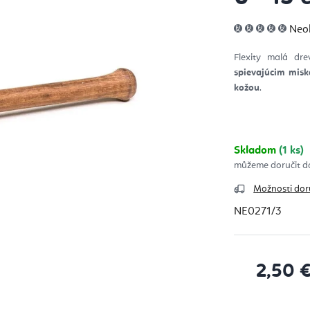
Pri
Neo
hod
pro
je
Flexity malá dr
0,0
z
spievajúcim mis
5
hvie
kožou
.
Skladom
(1 ks)
Možnosti dor
NE0271/3
2,50 
Jednotková