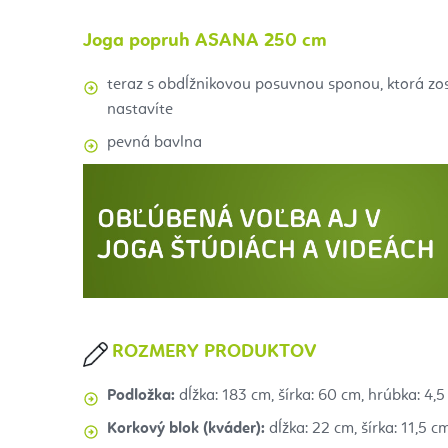
J
oga popruh ASANA 250 cm
teraz s obdĺžnikovou posuvnou sponou, ktorá zos
nastavíte
pevná bavlna
ROZMERY PRODUKTOV
Podložka:
dĺžka: 183 cm, š
írka: 60 cm, h
rúbka: 4,5
Korkový blok (kváder):
dĺžka:
22 cm, šírka: 11,5 c