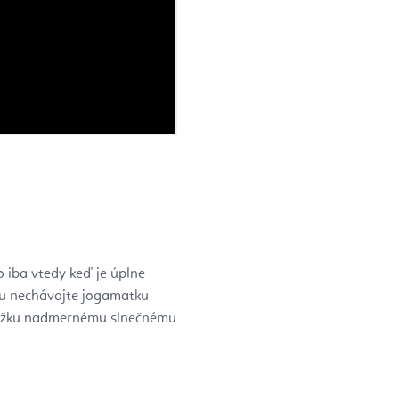
 iba vtedy keď je úplne
tku nechávajte jogamatku
odložku nadmernému slnečnému