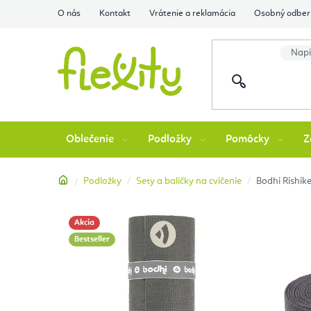
Prejsť
O nás
Kontakt
Vrátenie a reklamácia
Osobný odber 
na
obsah
Oblečenie
Podložky
Pomôcky
Z
Domov
Podložky
Sety a balíčky na cvičenie
Bodhi Rishik
Akcia
Bestseller