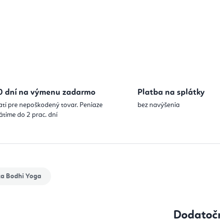
Jednotková
0 dní na výmenu zadarmo
Platba na splátky
atí pre nepoškodený tovar. Peniaze
bez navýšenia
átime do 2 prac. dní
ka
Bodhi Yoga
Dodatoč