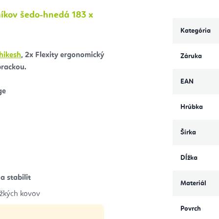
níkov šedo-hnedá 183 x
Kategória
hikesh
, 2x Flexity ergonomický
Záruka
prackou.
EAN
ge
Hrúbka
Šírka
Dĺžka
a stabilit
Materiál
ažkých kovov
Povrch