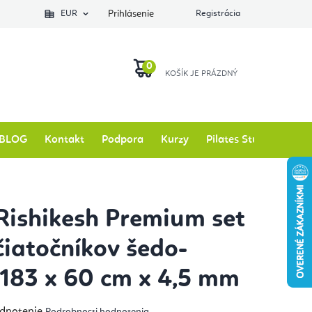
EUR
Prihlásenie
Registrácia
NÁKUPNÝ
KOŠÍK
BLOG
Kontakt
Podpora
Kurzy
Pilates Studio
Zna
Rishikesh Premium set
čiatočníkov šedo-
183 x 60 cm x 4,5 mm
emerné
odnotenie
Podrobnosti hodnotenia