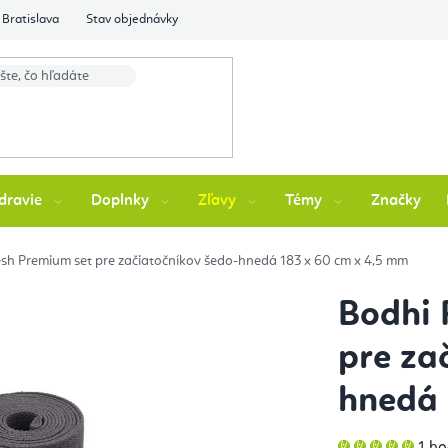
Bratislava
Stav objednávky
dravie
Doplnky
Zľavy
Témy
Značky
esh Premium set pre začiatočníkov šedo-hnedá 183 x 60 cm x 4,5 mm
Bodhi 
pre za
hnedá 
Pri
1 h