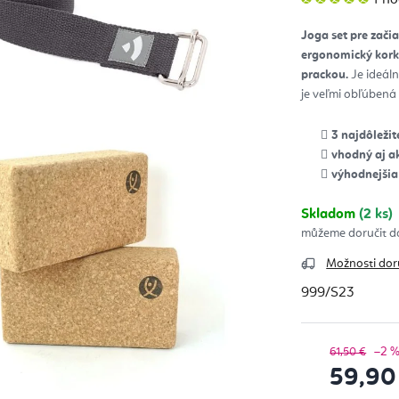
hod
pro
je
Joga set pre zači
5,0
z
ergonomický kork
5
hvie
prackou.
Je ideáln
je veľmi obľúbená
3 najdôležit
vhodný aj a
výhodnejšia
Skladom
(2 ks)
Možnosti dor
999/S23
–2 
61,50 €
59,90