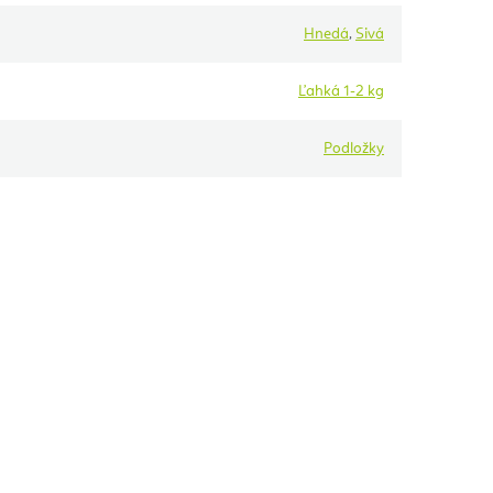
Hnedá
,
Sivá
Ľahká 1-2 kg
Podložky