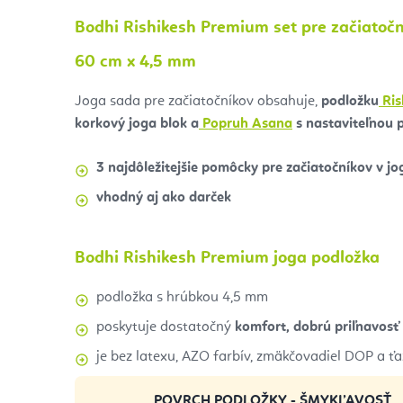
Bodhi Rishikesh Premium set pre začiatoč
60 cm x 4,5 mm
Joga sada pre začiatočníkov obsahuje,
podložku
Ris
korkový joga blok a
Popruh Asana
s nastaviteľnou 
3 najdôležitejšie pomôcky pre začiatočníkov v jo
vhodný aj ako darček
Bodhi Rishikesh Premium joga podložka
podložka s hrúbkou 4,5 mm
poskytuje dostatočný
komfort, dobrú priľnavosť 
je bez latexu, AZO farbív, zmäkčovadiel DOP a ť
POVRCH PODLOŽKY - ŠMYKĽAVOSŤ