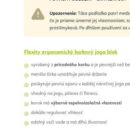
Upozornenie:
Táto podložka patrí medz
čo je priamo úmerné jej vlastnostiam, to
protišmyková. Po dlhšom používaní sa v
Flexity ergonomický korkový joga blok
vyrobený z
prírodného korku
a je pevnejší než b
menšia šírka umožňuje pevné držanie
poskytuje pevnú oporu v každej náročnej joga poz
vhodný na jogu, pilates či fitness.
korok má
výborné tepelnoizolačné vlastnosti
dokáže regulovať vlhkosť
odolný voči vode a má dlhú životnosť