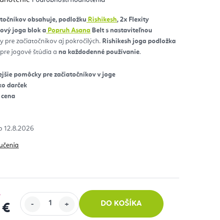
notenie
duktu
atočníkov obsahuje, podložku
Rishikesh
, 2x Flexity
ový joga blok a
Popruh Asana
Belt s nastaviteľnou
zdičiek.
y pre začiatočníkov aj pokročilých.
Rishikesh joga podložka
 pre jogové štúdia a
na každodenné používanie
.
ejšie pomôcky pre začiatočníkov v joge
ko darček
 cena
12.8.2026
učenia
%
DO KOŠÍKA
 €