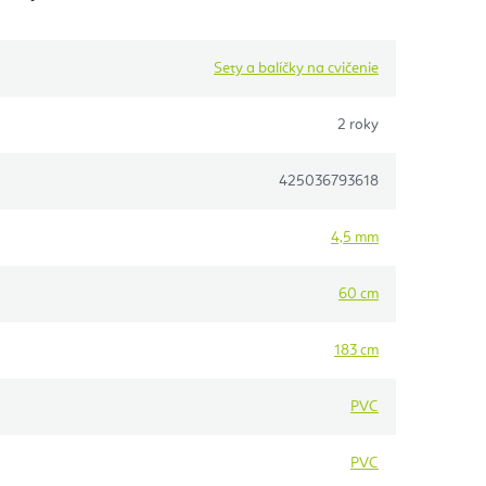
Sety a balíčky na cvičenie
2 roky
425036793618
4,5 mm
60 cm
183 cm
PVC
PVC