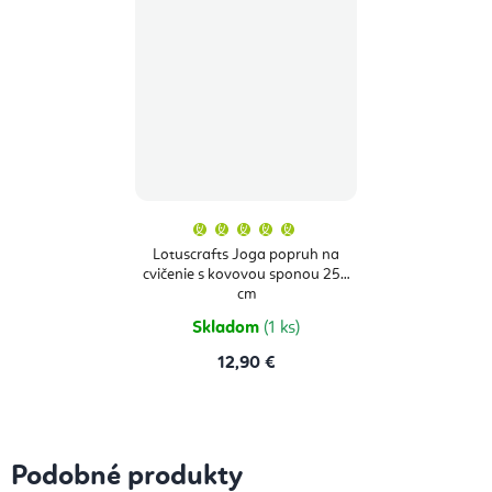
Priemerné
hodnotenie
produktu
Lotuscrafts Joga popruh na
je
cvičenie s kovovou sponou 250
5,0
z
cm
5
hviezdičiek.
Skladom
(1 ks)
12,90 €
Podobné produkty