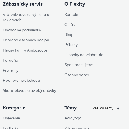
Zákaznícky servis
O Flexity
Vrátenie tovaru, výmena a
Kontakt
reklamácie
O nás
Obchodné podmienky
Blog
Ochrana osobných údajov
Príbehy
Flexity Family Ambasádori
E-booky na stiahnutie
Poradňa
Spolupracujeme
Pre firmy
Osobný odber
Hodnotenie obchodu
Skontrolovať stav objednávky
Kategorie
Témy
Všetky témy
Oblečenie
Acroyoga
Podložky
Zdravá výživa