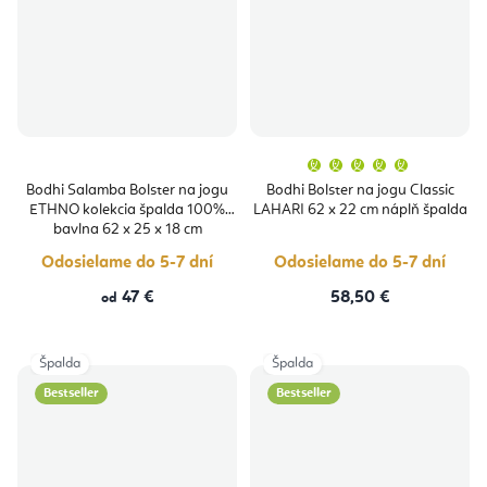
Priemern
hodnoten
produktu
Bodhi Salamba Bolster na jogu
Bodhi Bolster na jogu Classic
je
ETHNO kolekcia špalda 100%
LAHARI 62 x 22 cm náplň špalda
5,0
z
bavlna 62 x 25 x 18 cm
5
hviezdičie
Odosielame do 5-7 dní
Odosielame do 5-7 dní
47 €
58,50 €
od
Špalda
Špalda
Bestseller
Bestseller