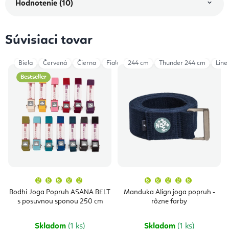
Hodnotenie (10)
Súvisiaci tovar
Biela
Červená
Čierna
Fialová
244 cm
Modrá Navy
Thunder 244 cm
Petrol
Šedá
Line
Bestseller
Priemerné
Priemern
hodnotenie
hodnoten
produktu
produktu
Bodhi Joga Popruh ASANA BELT
Manduka Align joga popruh -
je
je
s posuvnou sponou 250 cm
rôzne farby
5,0
5,0
z
z
5
5
hviezdičiek.
hviezdičie
Skladom
(1 ks)
Skladom
(1 ks)