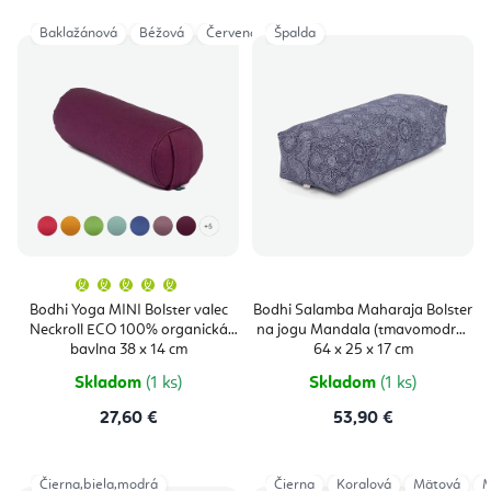
Baklažánová
Béžová
Červená
Špalda
Čierna
Modrá
Šedá
Taup
Priemerné
hodnotenie
produktu
Bodhi Yoga MINI Bolster valec
Bodhi Salamba Maharaja Bolster
je
Neckroll ECO 100% organická
na jogu Mandala (tmavomodrá)
5,0
z
bavlna 38 x 14 cm
64 x 25 x 17 cm
5
hviezdičiek.
Skladom
(1 ks)
Skladom
(1 ks)
27,60 €
53,90 €
Čierna,biela,modrá
Čierna
Koralová
Mätová
M