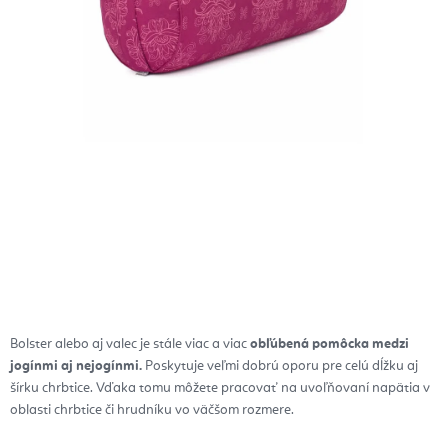
Bolster alebo aj valec je stále viac a viac
obľúbená pomôcka medzi
jogínmi aj nejogínmi.
Poskytuje veľmi dobrú oporu pre celú dĺžku aj
šírku chrbtice. Vďaka tomu môžete pracovať na uvoľňovaní napätia v
oblasti chrbtice či hrudníku vo väčšom rozmere.