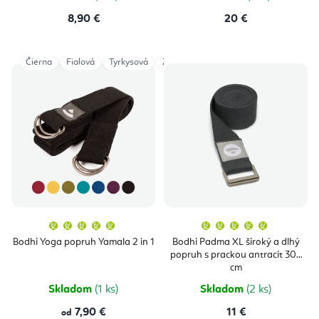
8,90 €
20 €
Čierna
Fialová
Tyrkysová
Zelená
Dark Green
Anthracite
Priemerné
Priemern
hodnotenie
hodnoten
produktu
produktu
Bodhi Yoga popruh Yamala 2 in 1
Bodhi Padma XL široký a dlhý
je
je
popruh s prackou antracit 305
5,0
5,0
z
z
cm
5
5
hviezdičiek.
hviezdičie
Skladom
(1 ks)
Skladom
(2 ks)
7,90 €
11 €
od