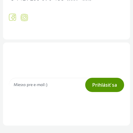
Prihlásenie odberu newslettera
Tajné akcie, výpredaje a súťaže na váš e-mail
Prihlásiť sa
Prihlásením odberu súhlasíte s
podmienkami ochrany osobných
údajov