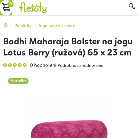
Prejsť
NÁKUPNÝ
na
obsah
KOŠÍK
Domov
Pomôcky
Joga bolstre a valce
Bodhi Maharaja Bolster na jogu
Lotus Berry (ružová) 65 x 23 cm
Priemerné
10 hodnotení
Podrobnosti hodnotenia
hodnotenie
produktu
je
5,0
Bestseller
z
5
hviezdičiek.