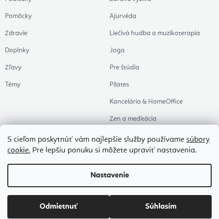
Pomôcky
Ajurvéda
Zdravie
Liečivá hudba a muzikoterapia
Doplnky
Joga
Zľavy
Pre štúdia
Témy
Pilates
Kancelária & HomeOffice
Zen a meditácia
Aromaterapia
S cieľom poskytnúť vám najlepšie služby používame
súbory
cookie.
Pre lepšiu ponuku si môžete upraviť nastavenia.
Zdravý spánok
Naše obľúbené
Nastavenie
Copyright 2026
Flexity
. Všetky práva vyhradené.
Upraviť nastavenie cookies
Odmietnuť
Súhlasím
Vytvoril Shoptet Premium