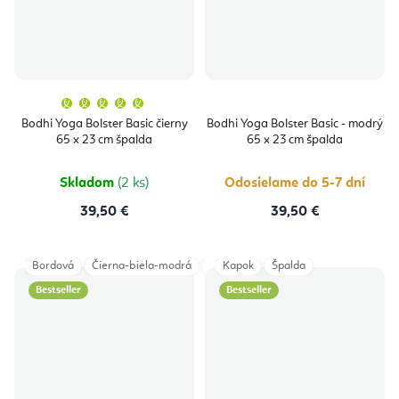
Priemerné
hodnotenie
produktu
Bodhi Yoga Bolster Basic čierny
Bodhi Yoga Bolster Basic - modrý
je
65 x 23 cm špalda
65 x 23 cm špalda
5,0
z
5
hviezdičiek.
Skladom
(2 ks)
Odosielame do 5-7 dní
39,50 €
39,50 €
Bordová
Čierna-biela-modrá
Marhuľová
Kapok
Špalda
Bestseller
Bestseller