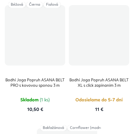
Béžová
Čierna
Fialová
Bodhi Joga Popruh ASANA BELT
Bodhi Joga Popruh ASANA BELT
PRO s kovovou sponou 3 m
XL s click zapínaním 3 m
Skladom
(1 ks)
Odosielame do 5-7 dní
10,50 €
11 €
Baklažánová
Cornflower (modrá)