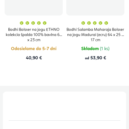
Priemerné
Priemern
hodnotenie
hodnoten
produktu
produktu
Bodhi Bolster na jogu ETHNO
Bodhi Salamba Maharaja Bolster
je
je
kolekcia špalda 100% bavlna 65
na jogu Madurai (ecru) 64 x 25 x
5,0
5,0
z
z
x 23 cm
17 cm
5
5
hviezdičiek.
hviezdičie
Odosielame do 5-7 dní
Skladom
(1 ks)
40,90 €
53,90 €
od
Z
á
p
ä