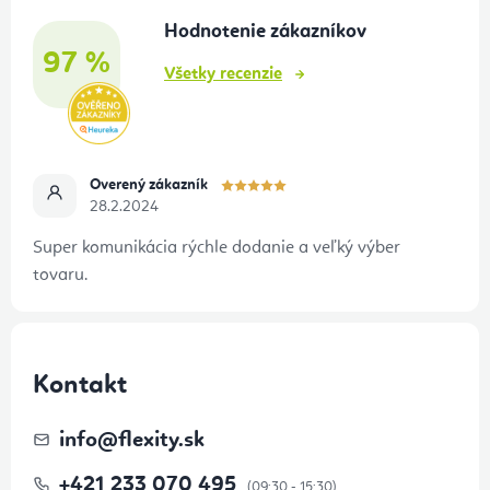
t
Hodnotenie zákazníkov
i
97 %
e
Všetky recenzie
Overený zákazník
28.2.2024
Super komunikácia rýchle dodanie a veľký výber
tovaru.
Kontakt
info
@
flexity.sk
+421 233 070 495