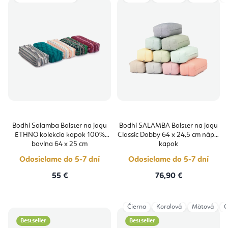
Bodhi Salamba Bolster na jogu
Bodhi SALAMBA Bolster na jogu
ETHNO kolekcia kapok 100%
Classic Dobby 64 x 24,5 cm náplň
bavlna 64 x 25 cm
kapok
Odosielame do 5-7 dní
Odosielame do 5-7 dní
55 €
76,90 €
Čierna
Koralová
Mätová
O
Bestseller
Bestseller