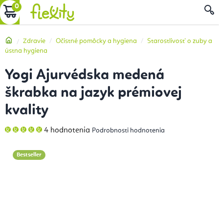
Prejsť
NÁKUPNÝ
na
obsah
KOŠÍK
Domov
Zdravie
Očistné pomôcky a hygiena
Starostlivosť o zuby a
ústna hygiena
Yogi Ajurvédska medená
škrabka na jazyk prémiovej
kvality
Priemerné
4 hodnotenia
Podrobnosti hodnotenia
hodnotenie
produktu
je
5,0
Bestseller
z
5
hviezdičiek.