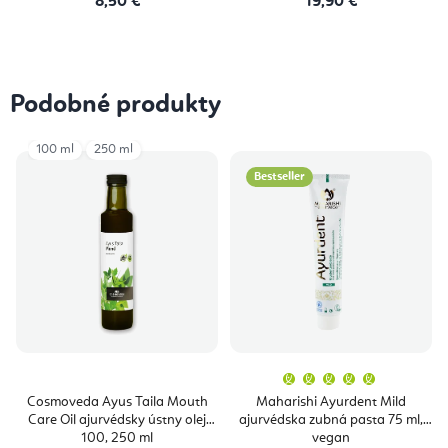
8,50 €
19,90 €
Podobné produkty
100 ml
250 ml
Bestseller
Priemern
hodnoten
produktu
Cosmoveda Ayus Taila Mouth
Maharishi Ayurdent Mild
je
Care Oil ajurvédsky ústny olej
ajurvédska zubná pasta 75 ml,
5,0
z
100, 250 ml
vegan
5