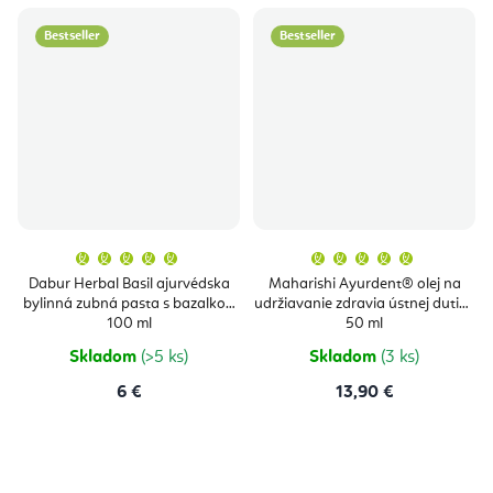
Bestseller
Bestseller
Priemerné
Priemern
hodnotenie
hodnoten
produktu
produktu
Dabur Herbal Basil ajurvédska
Maharishi Ayurdent® olej na
je
je
bylinná zubná pasta s bazalkou
udržiavanie zdravia ústnej dutiny
5,0
5,0
z
z
100 ml
50 ml
5
5
hviezdičiek.
hviezdičie
Skladom
(>5 ks)
Skladom
(3 ks)
6 €
13,90 €