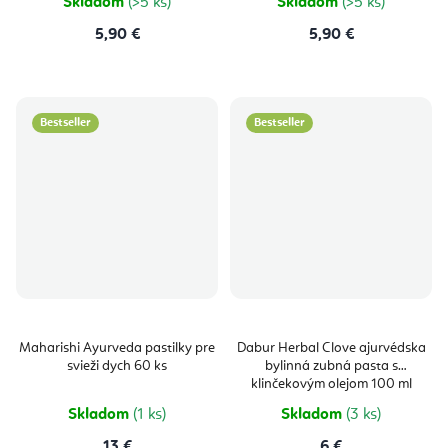
Skladom
(>5 ks)
Skladom
(>5 ks)
5,90 €
5,90 €
Bestseller
Bestseller
Maharishi Ayurveda pastilky pre
Dabur Herbal Clove ajurvédska
svieži dych 60 ks
bylinná zubná pasta s
klinčekovým olejom 100 ml
Skladom
(1 ks)
Skladom
(3 ks)
13 €
6 €