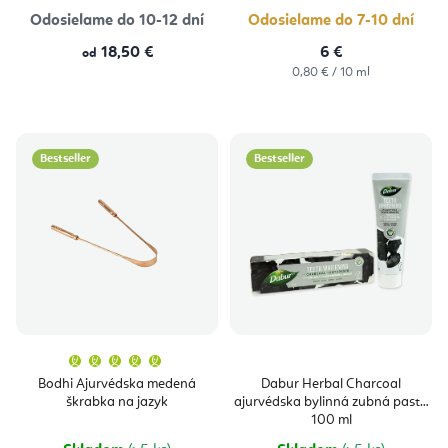
hviezdičie
Odosielame do 10-12 dní
Odosielame do 7-10 dní
18,50 €
6 €
od
Jednotková
0,80 € / 10 ml
cena:
Bestseller
Bestseller
Priemerné
hodnotenie
produktu
Bodhi Ajurvédska medená
Dabur Herbal Charcoal
je
škrabka na jazyk
ajurvédska bylinná zubná pasta
5,0
z
100 ml
5
hviezdičiek.