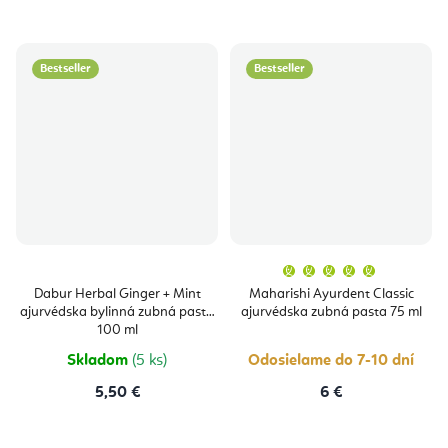
Bestseller
Bestseller
Priemern
hodnoten
produktu
Dabur Herbal Ginger + Mint
Maharishi Ayurdent Classic
je
ajurvédska bylinná zubná pasta
ajurvédska zubná pasta 75 ml
5,0
z
100 ml
5
hviezdičie
Skladom
(5 ks)
Odosielame do 7-10 dní
5,50 €
6 €