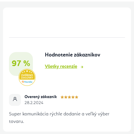
Z
á
p
ä
t
Hodnotenie zákazníkov
i
97 %
e
Všetky recenzie
Overený zákazník
28.2.2024
Super komunikácia rýchle dodanie a veľký výber
tovaru.