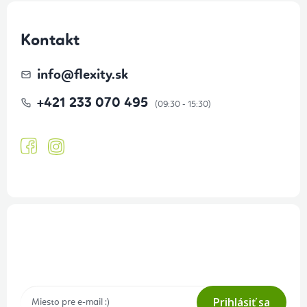
Kontakt
info
@
flexity.sk
+421 233 070 495
Prihlásenie odberu newslettera
Tajné akcie, výpredaje a súťaže na váš e-mail
Prihlásiť sa