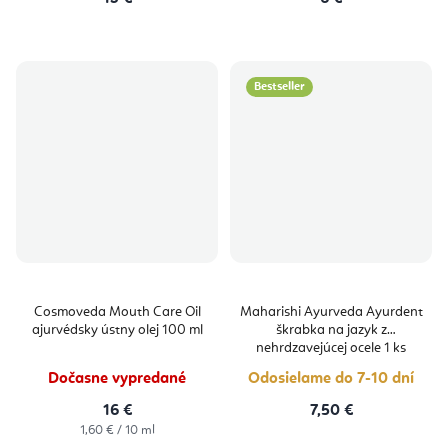
Bestseller
Cosmoveda Mouth Care Oil
Maharishi Ayurveda Ayurdent
ajurvédsky ústny olej 100 ml
škrabka na jazyk z
nehrdzavejúcej ocele 1 ks
Dočasne vypredané
Odosielame do 7-10 dní
16 €
7,50 €
Jednotková
1,60 € / 10 ml
cena: