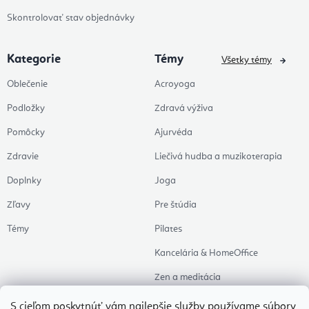
Skontrolovať stav objednávky
Kategorie
Témy
Všetky témy
Oblečenie
Acroyoga
Podložky
Zdravá výživa
Pomôcky
Ajurvéda
Zdravie
Liečivá hudba a muzikoterapia
Doplnky
Joga
Zľavy
Pre štúdia
Témy
Pilates
Kancelária & HomeOffice
Zen a meditácia
Aromaterapia
S cieľom poskytnúť vám najlepšie služby používame
súbory