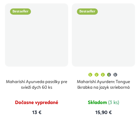
Bestseller
Bestseller
Priemern
hodnoten
produktu
Maharishi Ayurveda pastilky pre
Maharishi Ayurdent Tongue
je
svieži dych 60 ks
škrabka na jazyk strieborná
3,7
z
5
hviezdičie
Dočasne vypredané
Skladom
(3 ks)
13 €
15,90 €