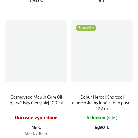
7,50 €
6 €
Bestseller
Cosmoveda Mouth Care Oil
Dabur Herbal Charcoal
ajurvédsky ústny olej 100 ml
ajurvédska bylinná zubná pasta
100 ml
Dočasne vypredané
Skladom
(4 ks)
16 €
5,90 €
Jednotková
1,60 € / 10 ml