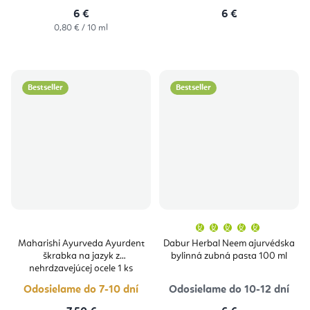
6 €
6 €
Jednotková
0,80 € / 10 ml
cena:
Bestseller
Bestseller
Priemern
hodnoten
produktu
Maharishi Ayurveda Ayurdent
Dabur Herbal Neem ajurvédska
je
škrabka na jazyk z
bylinná zubná pasta 100 ml
5,0
z
nehrdzavejúcej ocele 1 ks
5
hviezdičie
Odosielame do 7-10 dní
Odosielame do 10-12 dní