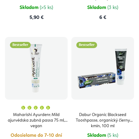
5
hviezdičiek.
Skladom
(>5 ks)
Skladom
(3 ks)
5,90 €
6 €
Bestseller
Bestseller
Priemerné
hodnotenie
produktu
Maharishi Ayurdent Mild
Dabur Organic Blackseed
je
ajurvédska zubná pasta 75 ml,
Toothpaste, organický čierny
5,0
z
vegan
kmín, 100 ml
5
hviezdičiek.
Odosielame do 7-10 dní
Skladom
(5 ks)