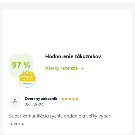
Z
á
p
ä
t
Hodnotenie zákazníkov
i
97 %
e
Všetky recenzie
Overený zákazník
28.2.2024
Super komunikácia rýchle dodanie a veľký výber
tovaru.