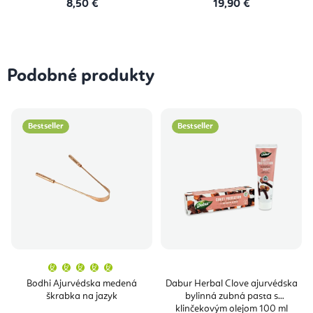
8,50 €
19,90 €
Podobné produkty
Bestseller
Bestseller
Priemerné
hodnotenie
produktu
Bodhi Ajurvédska medená
Dabur Herbal Clove ajurvédska
je
škrabka na jazyk
bylinná zubná pasta s
5,0
z
klinčekovým olejom 100 ml