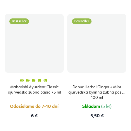
cena:
Bestseller
Bestseller
Priemerné
hodnotenie
produktu
Maharishi Ayurdent Classic
Dabur Herbal Ginger + Mint
je
ajurvédska zubná pasta 75 ml
ajurvédska bylinná zubná pasta
5,0
z
100 ml
5
hviezdičiek.
Odosielame do 7-10 dní
Skladom
(5 ks)
6 €
5,50 €