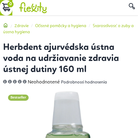
Prejsť
NÁKUPNÝ
na
obsah
KOŠÍK
Domov
Zdravie
Očistné pomôcky a hygiena
Starostlivosť o zuby a
ústna hygiena
Herbdent ajurvédska ústna
voda na udržiavanie zdravia
ústnej dutiny 160 ml
Priemerné
Neohodnotené
Podrobnosti hodnotenia
hodnotenie
produktu
je
0,0
Bestseller
z
5
hviezdičiek.