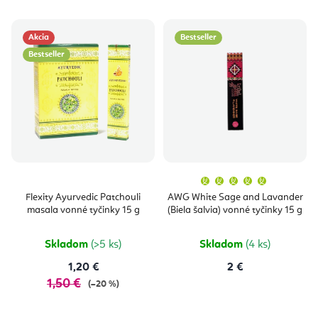
Akcia
Bestseller
Bestseller
Priemern
hodnoten
produktu
Flexity Ayurvedic Patchouli
AWG White Sage and Lavander
je
masala vonné tyčinky 15 g
(Biela šalvia) vonné tyčinky 15 g
5,0
z
5
hviezdičie
Skladom
(>5 ks)
Skladom
(4 ks)
1,20 €
2 €
1,50 €
(–20 %)