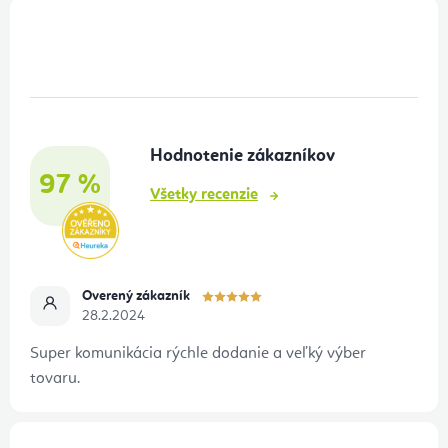
Z
á
p
ä
t
Hodnotenie zákazníkov
i
97 %
e
Všetky recenzie
Overený zákazník
28.2.2024
Super komunikácia rýchle dodanie a veľký výber
tovaru.