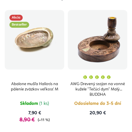
Akcia
Bestseller
Priemern
hodnoten
produktu
Abalone mušľa Haliotis na
AWG Drevený stojan na vonné
je
pálenie zväzkov veľkosť M
kužele "Tečúci dym" Malý
5,0
z
BUDDHA
5
hviezdičie
Skladom
(1 ks)
Odosielame do 3-5 dní
7,90 €
20,90 €
8,90 €
(–11 %)