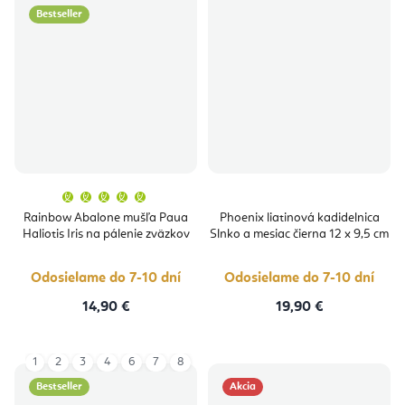
Bestseller
Priemerné
hodnotenie
produktu
Rainbow Abalone mušľa Paua
Phoenix liatinová kadidelnica
je
Haliotis Iris na pálenie zväzkov
Slnko a mesiac čierna 12 x 9,5 cm
5,0
z
5
hviezdičiek.
Odosielame do 7-10 dní
Odosielame do 7-10 dní
14,90 €
19,90 €
1
2
3
4
6
7
8
Bestseller
Akcia