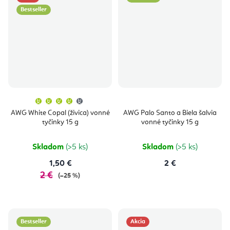
Bestseller
Priemerné
hodnotenie
produktu
AWG White Copal (živica) vonné
AWG Palo Santo a Biela šalvia
je
tyčinky 15 g
vonné tyčinky 15 g
4,0
z
5
hviezdičiek.
Skladom
(>5 ks)
Skladom
(>5 ks)
1,50 €
2 €
2 €
(–25 %)
Bestseller
Akcia