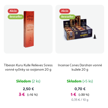
Akcia
Akcia
Bestseller
Bestseller
Tibetan Kuru Kulle Relieves Stress
Incense Cones Darshan vonné
vonné tyčinky so stojanom 20 g
kužele 20 g
Skladom
(2 ks)
Skladom
(>5 ks)
2,50 €
0,70 €
3 €
1 €
(–16 %)
(–30 %)
Jednotková
0,35 € / 10 g
cena: