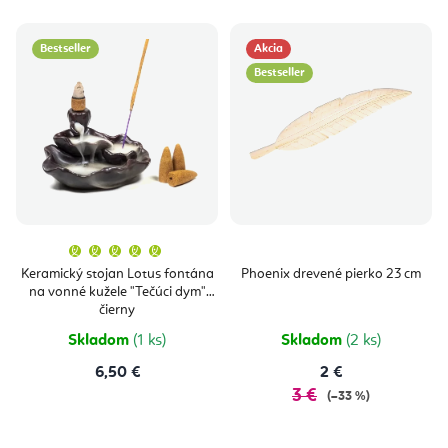
Bestseller
Akcia
Bestseller
Priemerné
hodnotenie
produktu
Keramický stojan Lotus fontána
Phoenix drevené pierko 23 cm
je
na vonné kužele "Tečúci dym"
5,0
z
čierny
5
hviezdičiek.
Skladom
(1 ks)
Skladom
(2 ks)
6,50 €
2 €
3 €
(–33 %)