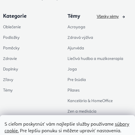
Kategorie
Témy
Všetky témy
Oblečenie
Acroyoga
Podložky
Zdravá výživa
Pomôcky
Ajurvéda
Zdravie
Liečivá hudba a muzikoterapia
Doplnky
Joga
Zľavy
Pre štúdia
Témy
Pilates
Kancelária & HomeOffice
Zen a meditácia
Aromaterapia
S cieľom poskytnúť vám najlepšie služby používame
súbory
cookie.
Pre lepšiu ponuku si môžete upraviť nastavenia.
Zdravý spánok