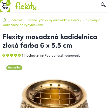
Prejsť
NÁKUPNÝ
na
obsah
KOŠÍK
Domov
Zdravie
Vonné tyčinky, vykurovadlá a sviečky
Stojany a
kadidelnice na vydymovanie
Flexity mosadzná kadidelnica
zlatá farba 6 x 5,5 cm
Priemerné
1 hodnotenie
Podrobnosti hodnotenia
hodnotenie
produktu
je
5,0
Bestseller
z
5
hviezdičiek.