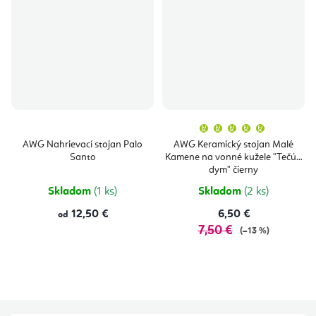
Priemern
hodnoten
produktu
AWG Nahrievací stojan Palo
AWG Keramický stojan Malé
je
Santo
Kamene na vonné kužele "Tečúci
5,0
z
dym" čierny
5
hviezdičie
Skladom
(1 ks)
Skladom
(2 ks)
12,50 €
6,50 €
od
7,50 €
(–13 %)