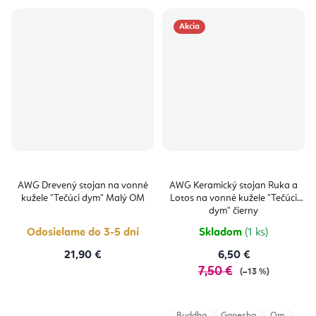
Akcia
AWG Drevený stojan na vonné
AWG Keramický stojan Ruka a
kužele "Tečúci dym" Malý OM
Lotos na vonné kužele "Tečúci
dym" čierny
Odosielame do 3-5 dní
Skladom
(1 ks)
21,90 €
6,50 €
7,50 €
(–13 %)
Buddha
Ganesha
Om