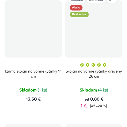
Akcia
Bestseller
Priemern
hodnoten
produktu
Izumo stojan na vonné tyčinky 11
Stojan na vonné tyčinky drevený
je
cm
26 cm
5,0
z
5
hviezdičie
Skladom
(1 ks)
Skladom
(4 ks)
13,50 €
0,80 €
od
1 €
(až –20 %)