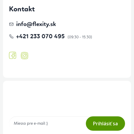
Kontakt
info
@
flexity.sk
+421 233 070 495
Prihlásenie odberu newslettera
Tajné akcie, výpredaje a súťaže na váš e-mail
Prihlásiť sa