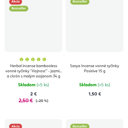
Akcia
Bestseller
Bestseller
Priemerné
hodnotenie
produktu
Herbal incense bambooless
Satya Incense vonné tyčinky
je
vonné tyčinky "Hojnosť" - jazmín
Positive 15 g
5,0
z
a citrón s malým stojanom 34 g
5
hviezdičiek.
Skladom
(>5 ks)
Skladom
(>5 ks)
2 €
1,50 €
2,50 €
(–20 %)
Akcia
Bestseller