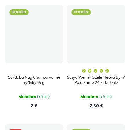
Bestseller
Bestseller
Priemern
hodnoten
produktu
Sai Baba Nag Champa vonné
Satya Vonné Kužele "Tečúci Dym"
je
tyčinky 15 g
Palo Santo 24 ks balenie
5,0
z
5
hviezdičie
Skladom
(>5 ks)
Skladom
(>5 ks)
2 €
2,50 €