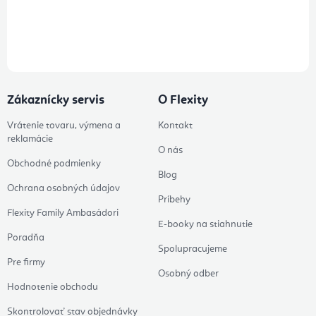
Prihlásením odberu súhlasíte s
podmienkami ochrany osobných
údajov
Zákaznícky servis
O Flexity
Vrátenie tovaru, výmena a
Kontakt
reklamácie
O nás
Obchodné podmienky
Blog
Ochrana osobných údajov
Príbehy
Flexity Family Ambasádori
E-booky na stiahnutie
Poradňa
Spolupracujeme
Pre firmy
Osobný odber
Hodnotenie obchodu
Skontrolovať stav objednávky